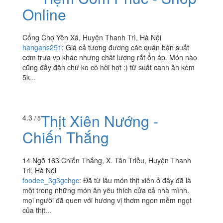
Tiệm Cơm Phúc - Shop
4.6
/ 5
Online
Cổng Chợ Yên Xá, Huyện Thanh Trì, Hà Nội
hangans251
:
Giá cả tương đương các quán bán suất
cơm trưa vp khác nhưng chât lượng rất ổn áp. Món nào
cũng đầy đặn chứ ko có hời hợt :) từ suất canh ăn kèm
5k...
Thịt Xiên Nướng -
4.3
/ 5