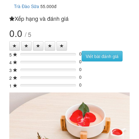
Trà Đào Sữa
55.000đ
Xếp hạng và đánh giá
0.0
/ 5
0
5
0%
Viết bài đánh giá
0
4
0%
0
3
0%
0
2
0%
0
1
0%