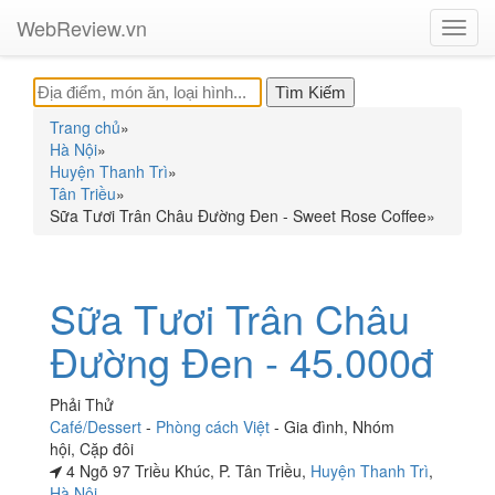
WebReview.vn
Toggl
navig
Trang chủ
»
Hà Nội
»
Huyện Thanh Trì
»
Tân Triều
»
Sữa Tươi Trân Châu Đường Đen - Sweet Rose Coffee
»
Sữa Tươi Trân Châu
Đường Đen - 45.000đ
Phải Thử
Café/Dessert
-
Phòng cách Việt
-
Gia đình
,
Nhóm
hội
,
Cặp đôi
4 Ngõ 97 Triều Khúc, P. Tân Triều,
Huyện Thanh Trì
,
Hà Nội