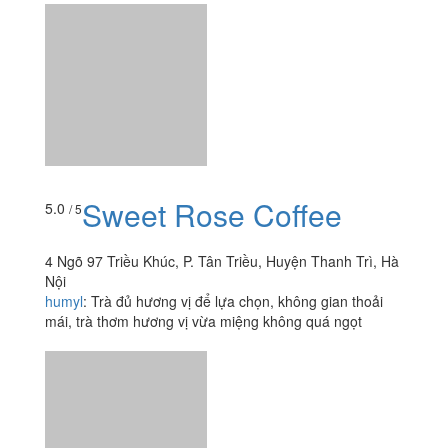
Chiến Thắng
14 Ngõ 163 Chiến Thắng, X. Tân Triều, Huyện Thanh
Trì, Hà Nội
foodee_3g3gchgc
:
Đã từ lâu món thịt xiên ở đây đã là
một trong những món ăn yêu thích cửa cả nhà mình.
mọi người đã quen với hương vị thơm ngon mềm ngọt
của thịt...
Sweet Rose Coffee
5.0
/ 5
4 Ngõ 97 Triều Khúc, P. Tân Triều, Huyện Thanh Trì, Hà
Nội
humyl
:
Trà đủ hương vị để lựa chọn, không gian thoải
mái, trà thơm hương vị vừa miệng không quá ngọt
Xem thêm