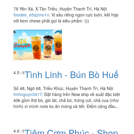
79 Yên Xá, X.Tân Triều, Huyện Thanh Trì, Hà Nội
foodee_e5qzmo1n
:
Vị sầu riêng ngon cực luôn, kết hợp
với kem chese phải gọi là siêu phẩm :)))
Tình Linh - Bún Bò Huế
4.5
/ 5
Số 48, Ngõ 68, Triều Khúc, Huyện Thanh Trì, Hà Nội
hnhnguyn3417
:
Đặt hàng trên Now ship về suất đặc biệt
40k gồm thịt bò, giò lát, chả bò, trứng cút, chả cua (như
hình) vì mình note ko ăn móng và tiết. Điểm cộng đầu...