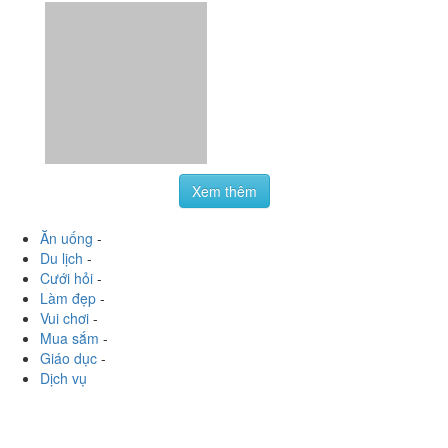
Yakiniku Sakura - Cầu
4.4
/ 5
Giấy
104 Trần Thái Tông, Quận Cầu Giấy, Hà Nội
foodee_zmggm1bl
:
Được đồng nghiệp người Nhật quán
này giới thiệu nên qua ăn thử đợt trước. *** Điểm cộng: -
Thịt tươi ngon, không ướp nhiều gia vị nên có thể cảm...
Xem thêm
Ăn uống
-