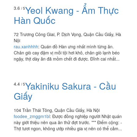
thử,phải nói ngon như lời đồn là có thật đấy ạ.Yi Fang ở
đây chỉ là 1 góc nhỏ với vài bộ bàn ghế thôi nhưng...
Yeol Kwang - Ẩm Thực
3.6
/ 5
Hàn Quốc
72 Trương Công Giai, P. Dịch Vọng, Quận Cầu Giấy, Hà
Nội
rau.xanhhhh
:
Quán đồ Hàn ưng nhất mình từng ăn.
Chân giò cay đậm vị mỗi tội hơi khô, chân giò lạnh béo
ngậy, thịt dày ăn đã mồm chết đi được. Đỉnh cai nhất...