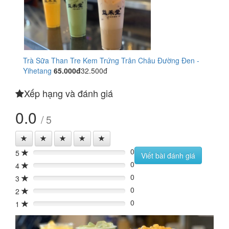
Trà Sữa Than Tre Kem Trứng Trân Châu Đường Đen -
Yihetang
65.000đ
32.500đ
Xếp hạng và đánh giá
0.0
/ 5
0
5
0%
Viết bài đánh giá
0
4
0%
0
3
0%
0
2
0%
0
1
0%