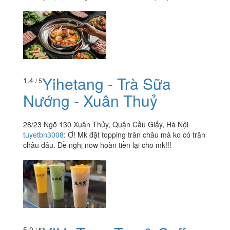
Yihetang - Trà Sữa
1.4
/ 5
Nướng - Xuân Thuỷ
28/23 Ngõ 130 Xuân Thủy, Quận Cầu Giấy, Hà Nội
tuyetbn3008
:
Ơ! Mk đặt topping trân châu mà ko có trân
châu đâu. Đề nghị now hoàn tiền lại cho mk!!!
5.0
/ 5