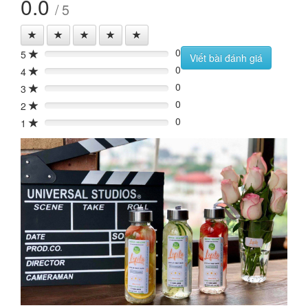
0.0
/ 5
0
5
0%
Viết bài đánh giá
0
4
0%
0
3
0%
0
2
0%
0
1
0%