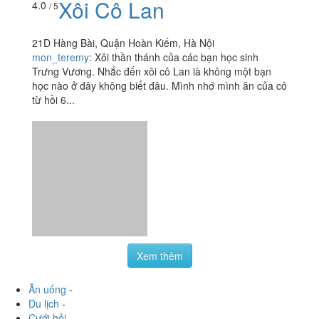
luôn . Giá rất rẻ . Chất lượng . Chị bán hàng...
Xôi Cô Lan
4.0
/ 5
21D Hàng Bài, Quận Hoàn Kiếm, Hà Nội
mon_teremy
:
Xôi thần thánh của các bạn học sinh
Trưng Vương. Nhắc đến xôi cô Lan là không một bạn
học nào ở đây không biết đâu. Mình nhớ mình ăn của cô
từ hồi 6...
Xem thêm
Ăn uống
-
Du lịch
-
Cưới hỏi
-
Làm đẹp
-
Vui chơi
-
Mua sắm
-