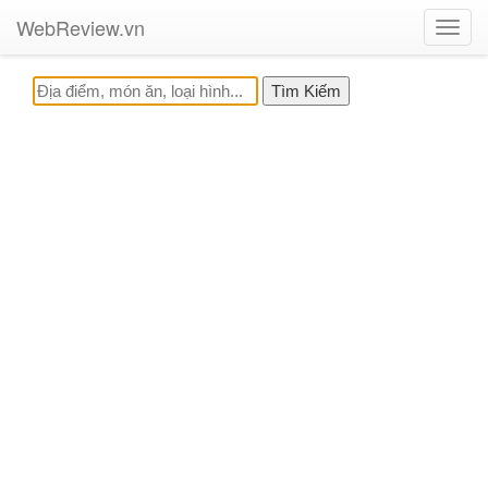
WebReview.vn
Toggl
navig