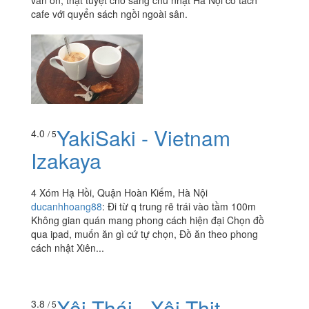
11A Trần Quốc Toản, Quận Hoàn Kiếm, Hà Nội
viet_trader102
:
Cafe pha ko được đều tay lắm, nhưng
vẫn ổn, thật tuyệt cho sáng chủ nhật Hà Nội có tách
cafe với quyển sách ngồi ngoài sân.
YakiSaki - Vietnam
4.0
/ 5
Izakaya
4 Xóm Hạ Hồi, Quận Hoàn Kiếm, Hà Nội
ducanhhoang88
:
Đi từ q trung rẽ trái vào tầm 100m
Không gian quán mang phong cách hiện đại Chọn đồ
qua ipad, muốn ăn gì cứ tự chọn, Đồ ăn theo phong
cách nhật Xiên...