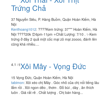
Xôi Thái - Xôi Thịt
3.8
/ 5
Trứng Chả
37 Nguyễn Siêu, P. Hàng Buồm, Quận Hoàn Kiếm, Hà
Nội
Kenthoang1012
:
????Kem trứng: 37*** Hoàn Kiếm, Hà
Nội ????20k ⏰6pm-11pm ⭐️Chất Lượng: 7/10 . ✨Kem
trứng ở đây 2 quả một cốc mại zô mại zoooo, đánh lên
cũng khá nhiều....
Xôi Mây - Vọng Đức
4.1
/ 5
15 Vọng Đức, Quận Hoàn Kiếm, Hà Nội
tabimon
:
Xôi xéo chị Mây . Góc nhỏ của chị nổi tiếng lâu
lắm rồi . Xôi ngon dẻo , thơm . Đỗ bùi , dày , ăn thích