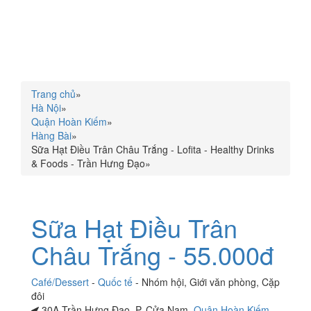
Trang chủ
»
Hà Nội
»
Quận Hoàn Kiếm
»
Hàng Bài
»
Sữa Hạt Điều Trân Châu Trắng - Lofita - Healthy Drinks
& Foods - Trần Hưng Đạo
»
Sữa Hạt Điều Trân
Châu Trắng - 55.000đ
Café/Dessert
-
Quốc tế
-
Nhóm hội
,
Giới văn phòng
,
Cặp
đôi
30A Trần Hưng Đạo, P. Cửa Nam,
Quận Hoàn Kiếm
,