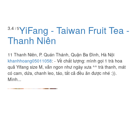
YiFang - Taiwan Fruit Tea -
3.4
/ 5
Thanh Niên
11 Thanh Niên, P. Quán Thánh, Quận Ba Đình, Hà Nội
khanhhoang05011058
:
- Về chất lượng: mình gọi 1 trà hoa
quả Yifang size M, vẫn ngon như ngày xưa ^^ trà thanh, mát
có cam, dứa, chanh leo, táo, tất cả đều ăn được nhé :)).
Mình...