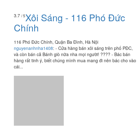
Xôi Sáng - 116 Phó Đức
3.7
/ 5
Chính
116 Phó Đức Chính, Quận Ba Đình, Hà Nội
nguyenanhnha1408
:
- Cửa hàng bán xôi sáng trên phố PĐC,
và còn bán cả Bánh giò nữa nha mọi người! ???? - Bác bán
hàng rất tinh ý, biết chúng mình mua mang đi nên bác cho vào
cái...
Ăn uống
-
Du lịch
-
Cưới hỏi
-
Làm đẹp
-