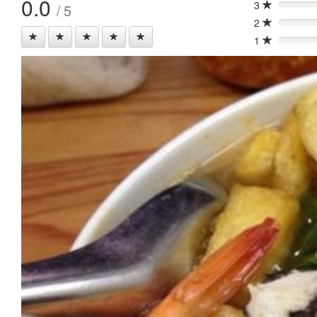
0.0
3
/ 5
0%
2
0%
1
0%