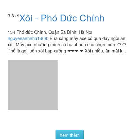
Xôi - Phó Đức Chính
3.3
/ 5
134 Phó đức Chính, Quận Ba Đình, Hà Nội
nguyenanhnha1408
:
Bữa sáng mấy ace có qua đây ngồi ăn
xôi. Mấy ace nhường mình cô bé út nên cho chọn món ????
Thế là gọi luôn xôi Lạp xường ❤❤❤ ❤ Xôi nhiều, ăn mãi k...
Xem thêm