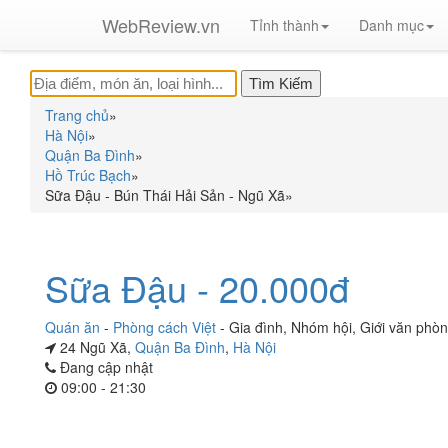
WebReview.vn
Tỉnh thành
Danh mục
Trang chủ
»
Hà Nội
»
Quận Ba Đình
»
Hồ Trúc Bạch
»
Sữa Đậu - Bún Thái Hải Sản - Ngũ Xã
»
Sữa Đậu - 20.000đ
Quán ăn
-
Phòng cách Việt
-
Gia đình
,
Nhóm hội
,
Giới văn phò
24 Ngũ Xã,
Quận Ba Đình
,
Hà Nội
Đang cập nhật
09:00 - 21:30