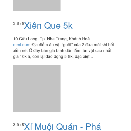
Xiên Que 5k
3.8
/ 5
10 Cửu Long, Tp. Nha Trang, Khánh Hoà
mmi.eun
:
Địa điểm ăn vặt “guột” của 2 đứa mỗi khi hết
xiền nè. Ở đây bán giá bình dân lắm, ăn vặt cao nhất
giá 10k à, còn lại dao động 5-8k, đặc biệt...
Xí Muội Quán - Phá
3.5
/ 5