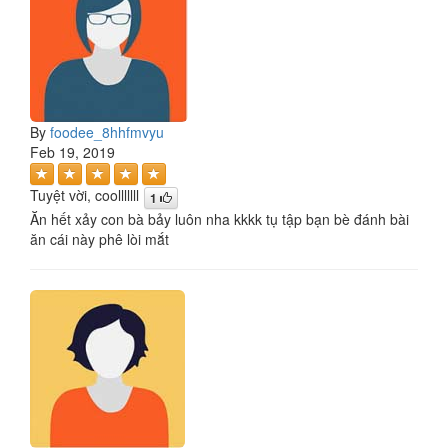
By
foodee_8hhfmvyu
Feb 19, 2019
Tuyệt vời, coolllllll
1
Ăn hết xảy con bà bảy luôn nha kkkk tụ tập bạn bè đánh bài
ăn cái này phê lòi mắt