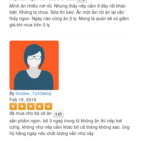
Mình ăn nhiều nơi rồi. Nhưng thấy nếp cẩm ở đây rất khác
biệt. Không bị chua. Sữa thì béo. Ăn một lần rồi ăn lại vẫn
thấy ngon. Ngày nào cũng ăn 2 ly. Mong là quán sẽ có giảm
giá khi mua trên 3 ly.
By
foodee_7o33wbql
Feb 15, 2019
đã mua cho bà xã ăn
1
sản phẩm ngon. bỏ 3 ngaỳ trong tủ không ăn thì nếp hơi
cứng. không như nếp cẩm khác bỏ cả tháng không sao. ủng
hộ hằng ngày nếu chất lượng vẫn như vậy