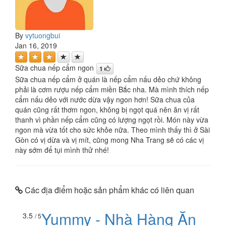
By
vytuongbui
Jan 16, 2019
Sữa chua nếp cẩm ngon
1
Sữa chua nếp cẩm ở quán là nếp cẩm nấu dẻo chứ không
phải là cơm rượu nếp cẩm miền Bắc nha. Mà mình thích nếp
cẩm nấu dẻo với nước dừa vậy ngon hơn! Sữa chua của
quán cũng rất thơm ngon, không bị ngọt quá nên ăn vị rất
thanh vì phần nếp cẩm cũng có lượng ngọt rồi. Món này vừa
ngon mà vừa tốt cho sức khỏe nữa. Theo mình thấy thì ở Sài
Gòn có vị dừa và vị mít, cũng mong Nha Trang sẽ có các vị
này sớm để tụi mình thử nhé!
Các địa điểm hoặc sản phẩm khác có liên quan
Yummy - Nhà Hàng Ăn
3.5
/ 5