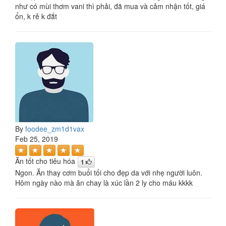
như có mùi thơm vani thì phải, đã mua và cảm nhận tốt, giá
ổn, k rẻ k đắt
By
foodee_zm1d1vax
Feb 25, 2019
Ăn tốt cho tiêu hóa
1
Ngon. Ăn thay cơm buổi tối cho đẹp da với nhẹ người luôn.
Hôm ngày nào mà ăn chay là xúc lần 2 ly cho máu kkkk