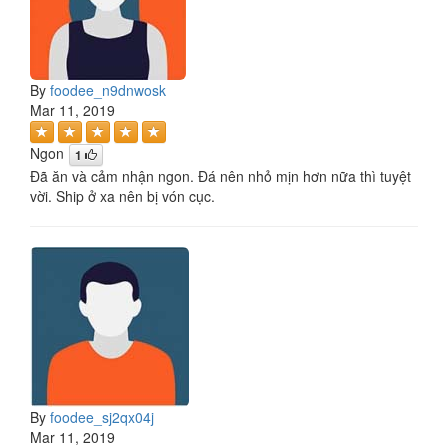
By
foodee_n9dnwosk
Mar 11, 2019
Ngon
1
Đã ăn và cảm nhận ngon. Đá nên nhỏ mịn hơn nữa thì tuyệt
vời. Ship ở xa nên bị vón cục.
By
foodee_sj2qx04j
Mar 11, 2019