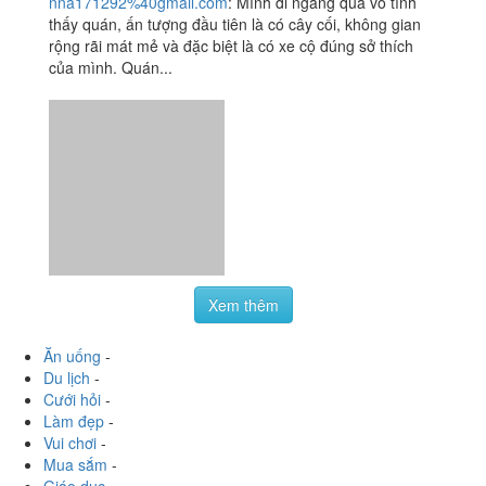
nna171292%40gmail.com
:
Mình đi ngang qua vô tình
thấy quán, ấn tượng đầu tiên là có cây cối, không gian
rộng rãi mát mẻ và đặc biệt là có xe cộ đúng sở thích
của mình. Quán...
Xem thêm
Ăn uống
-
Du lịch
-
Cưới hỏi
-
Làm đẹp
-
Vui chơi
-
Mua sắm
-
Giáo dục
-