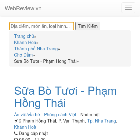
WebReview.vn
Toggl
navig
Trang chủ
»
Khánh Hòa
»
Thành phố Nha Trang
»
Chợ Đầm
»
Sữa Bò Tươi - Phạm Hồng Thái
»
Sữa Bò Tươi - Phạm
Hồng Thái
Ăn vặt/vỉa hè
-
Phòng cách Việt
-
Nhóm hội
6 Phạm Hồng Thái, P. Vạn Thạnh,
Tp. Nha Trang
,
Khánh Hoà
Đang cập nhật
06:00 - 11:00