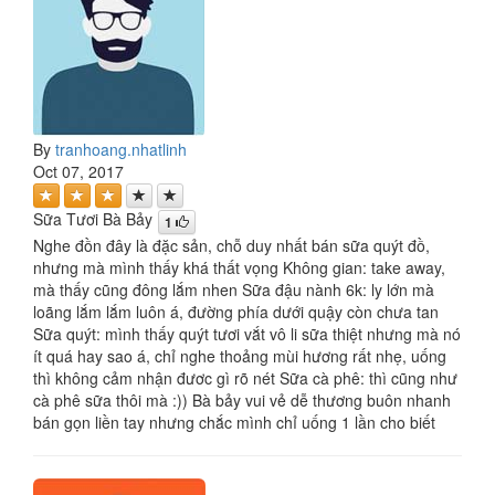
By
tranhoang.nhatlinh
Oct 07, 2017
Sữa Tươi Bà Bảy
1
Nghe đồn đây là đặc sản, chỗ duy nhất bán sữa quýt đồ,
nhưng mà mình thấy khá thất vọng Không gian: take away,
mà thấy cũng đông lắm nhen Sữa đậu nành 6k: ly lớn mà
loãng lắm lắm luôn á, đường phía dưới quậy còn chưa tan
Sữa quýt: mình thấy quýt tươi vắt vô li sữa thiệt nhưng mà nó
ít quá hay sao á, chỉ nghe thoảng mùi hương rất nhẹ, uống
thì không cảm nhận đươc gì rõ nét Sữa cà phê: thì cũng như
cà phê sữa thôi mà :)) Bà bảy vui vẻ dễ thương buôn nhanh
bán gọn liền tay nhưng chắc mình chỉ uống 1 lần cho biết