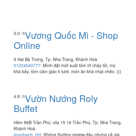
Vương Quốc Mì - Shop
3.0
/ 5
Online
9 Hai Bà Trưng, Tp. Nha Trang, Khánh Hoà
01224540777
:
Mình đặt một suất tôm tít cháy tỏi, mỳ
khá bấy, tôm cảm giác k tươi, món ăn khá nhạt nhẽo :(((
Vườn Nướng Roly
4.8
/ 5
Buffet