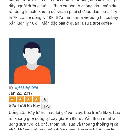
đầy ngoài đường luôn - Phục vụ nhanh chóng lắm, mặc dù
rất đông khách, không để khách phải chờ lâu đâu - Giá 1 ly
là 7k, có thể uống ly 10k. Bữa mình mua về uống thì cô bảy
bán luon ly 10k. - Món đặc biệt ở quán là sữa tươi coffee
By
wjessieyjlove
Jan 22, 2017
Sữa Tươi Bà Bảy
1
Uống sữa Bảy từ hồi nào tới giờ vẫn vậy. Lúc trước 5k/ly. Lâu
rồi không ghé uống lại bây giờ lên 6k rồi. Vẫn thích nhất là
uống sữa tươi cà phê, thơm mùi sữa và thoang thoảng vị cà
phê, không quá ngọt nên thích uống. Hồi xưa hễ đi học là