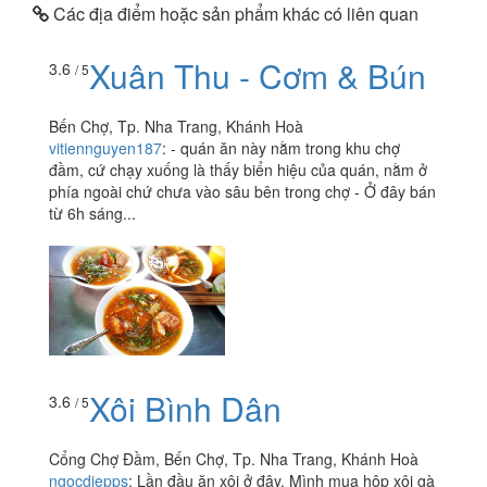
Các địa điểm hoặc sản phẩm khác có liên quan
Xuân Thu - Cơm & Bún
3.6
/ 5
Bến Chợ, Tp. Nha Trang, Khánh Hoà
vitiennguyen187
:
- quán ăn này nằm trong khu chợ
đầm, cứ chạy xuống là thấy biển hiệu của quán, nằm ở
phía ngoài chứ chưa vào sâu bên trong chợ - Ở đây bán
từ 6h sáng...
Xôi Bình Dân
3.6
/ 5
Cổng Chợ Đầm, Bến Chợ, Tp. Nha Trang, Khánh Hoà
ngocdiepps
:
Lần đầu ăn xôi ở đây. Mình mua hộp xôi gà