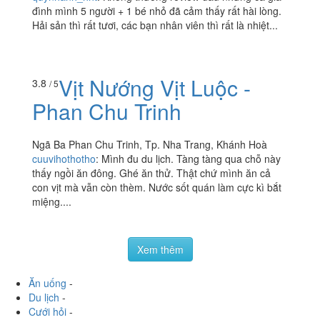
Hẻm 86B Trần Phú, vila 15 16 Trần Phú, Tp. Nha Trang,
Khánh Hoà
quynhanh_hht
:
Không thường review đâu nhưng cả gia
đình mình 5 người + 1 bé nhỏ đã cảm thấy rất hài lòng.
Hải sản thì rất tươi, các bạn nhân viên thì rất là nhiệt...
Vịt Nướng Vịt Luộc -
3.8
/ 5
Phan Chu Trinh
Ngã Ba Phan Chu Trinh, Tp. Nha Trang, Khánh Hoà
cuuvihothotho
:
Mình đu du lịch. Tàng tàng qua chỗ này
thấy ngồi ăn đông. Ghé ăn thử. Thật chứ mình ăn cả
con vịt mà vẫn còn thèm. Nước sốt quán làm cực kì bắt