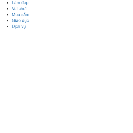
miệng....
Xem thêm
Ăn uống
-
Du lịch
-
Cưới hỏi
-
Làm đẹp
-
Vui chơi
-
Mua sắm
-
Giáo dục
-
Dịch vụ