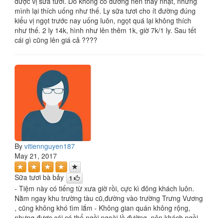
được vị sữa tươi. Do không có đường nên thấy nhạt, nhưng
mình lại thích uống như thế. Ly sữa tươi cho ít đường đúng
kiểu vị ngọt trước nay uống luôn, ngọt quá lại không thích
như thế. 2 ly 14k, hình như lên thêm 1k, giờ 7k/1 ly. Sau tết
cái gì cũng lên giá cả ????
By
vitiennguyen187
May 21, 2017
Sữa tươi bà bảy
1
- Tiệm này có tiếng từ xưa giờ rồi, cực kì đông khách luôn.
Nằm ngay khu trường tàu cũ,đường vào trường Trưng Vương
, cũng không khó tìm lắm - Không gian quán không rộng,
nhưng được cái có thể ngồi ngoài lề đường, nên khách ngồi