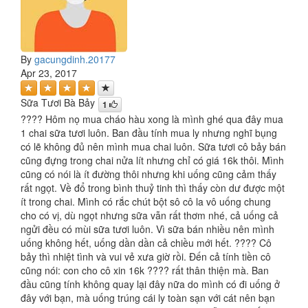
By
gacungdinh.20177
Apr 23, 2017
Sữa Tươi Bà Bảy
1
???? Hôm nọ mua cháo hàu xong là mình ghé qua đây mua
1 chai sữa tươi luôn. Ban đầu tính mua ly nhưng nghĩ bụng
có lẽ không đủ nên mình mua chai luôn. Sữa tươi cô bảy bán
cũng đựng trong chai nửa lít nhưng chỉ có giá 16k thôi. Mình
cũng có nói là ít đường thôi nhưng khi uống cũng cảm thấy
rất ngọt. Về đổ trong bình thuỷ tinh thì thấy còn dư được một
ít trong chai. Mình có rắc chút bột sô cô la vô uống chung
cho có vị, dù ngọt nhưng sữa vẫn rất thơm nhé, cả uống cả
ngửi đều có mùi sữa tươi luôn. Vì sữa bán nhiều nên mình
uống không hết, uống dần dần cả chiều mới hết. ???? Cô
bảy thì nhiệt tình và vui vẻ xưa giờ rồi. Đến cả tính tiền cô
cũng nói: con cho cô xin 16k ???? rất thân thiện mà. Ban
đầu cũng tính không quay lại đây nữa do mình có đi uống ở
đây với bạn, mà uống trúng cái ly toàn sạn với cát nên bạn