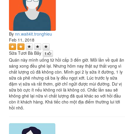
By
nn.wait4it.tronghieu
Feb 11, 2018
Sữa Tươi Bà Bảy
1
Quán này mình uống từ hồi cấp 3 đến giờ. Mỗi lần về quê ăn
sáng xong đều ghé lại. Nhưng hôm nay thật sự thất vọng vì
chất lượng cũ đã không còn. Mình gọi 2 ly sữa ít đường, 1 ly
sữa cà phê nhưng cả ba ly đều ngọt xớt. Lúc trước ly sữa
đậm vị sữa và rất thơm, giờ chỉ ngửi được mùi đường. Dư vị
sữa bò cực ít nếu không nói là không có. Chắc lần sau sẽ
không ghé lại nữa vì chất lượng đã quá khác so với hồi đầu
còn ít khách hàng. Khá tiếc cho một địa điểm thường lui tới
hồi nhỏ.