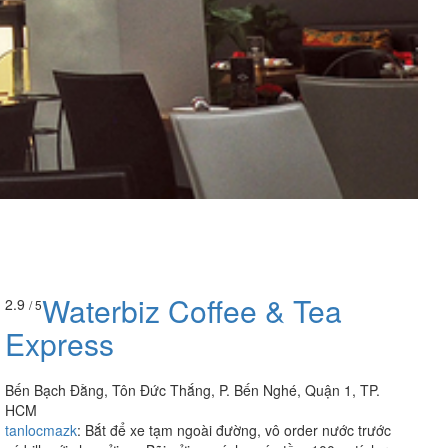
Waterbiz Coffee & Tea
2.9
/ 5
Express
Bến Bạch Đằng, Tôn Đức Thắng, P. Bến Nghé, Quận 1, TP.
HCM
tanlocmazk
:
Bắt để xe tạm ngoài đường, vô order nước trước