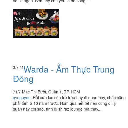
nói là ngon. Bên này chủ yếu là đồ sống....
Warda - Ẩm Thực Trung
3.7
/ 5
Đông
71/7 Mạc Thị Bưởi, Quận 1, TP. HCM
qvnguyen
:
Hồi xưa lúc còn trẻ trâu hay đi quán này, chắc cũng
phải tầm 5-10 năm trước. Hôm qua hết tết nên cũng đi lại
quán này coi sao, tính đi shiraz lounge mà thấy...