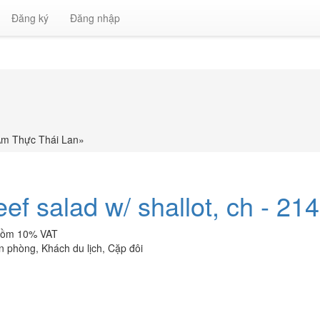
Đăng ký
Đăng nhập
- Ẩm Thực Thái Lan
»
eef salad w/ shallot, ch - 21
o gồm 10% VAT
ăn phòng
,
Khách du lịch
,
Cặp đôi