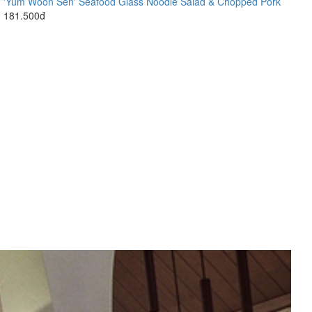
'Yum Woon Sen' Seafood Glass Noodle Salad & Chopped Pork
181.500đ