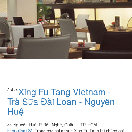
Xing Fu Tang Vietnam -
3.4
/ 5
Trà Sữa Đài Loan - Nguyễn
Huệ
44 Nguyễn Huệ, P. Bến Nghé, Quận 1, TP. HCM
khonglien123
:
Trong các chi nhánh Xing Fu Tang thì chỉ có chi