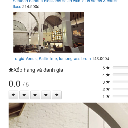
Seafood banana blossoms salad with lotus stems & catfish
floss
214.500đ
Turgid Venus, Kaffir lime, lemongrass broth
143.000đ
5
Xếp hạng và đánh giá
0%
4
0%
0.0
3
/ 5
0%
2
0%
1
0%