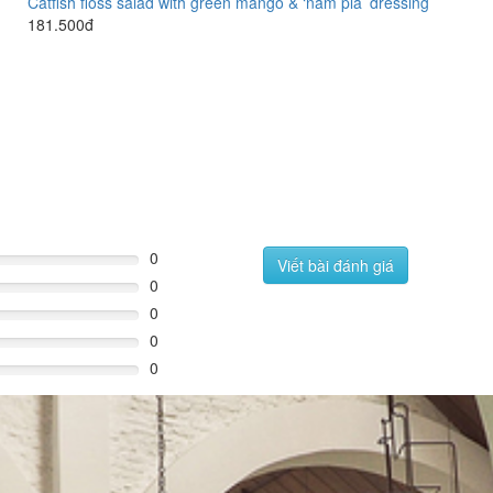
Catfish floss salad with green mango & ‘nam pla’ dressing
181.500đ
0
Viết bài đánh giá
0
0
0
0