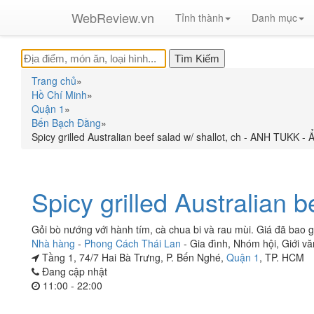
WebReview.vn
Tỉnh thành
Danh mục
Trang chủ
»
Hồ Chí Minh
»
Quận 1
»
Bến Bạch Đằng
»
Spicy grilled Australian beef salad w/ shallot, ch - ANH TUKK 
Spicy grilled Australian b
Gỏi bò nướng với hành tím, cà chua bi và rau mùi. Giá đã ba
Nhà hàng
-
Phong Cách Thái Lan
-
Gia đình
,
Nhóm hội
,
Giới v
Tầng 1, 74/7 Hai Bà Trưng, P. Bến Nghé,
Quận 1
, TP. HCM
Đang cập nhật
11:00 - 22:00