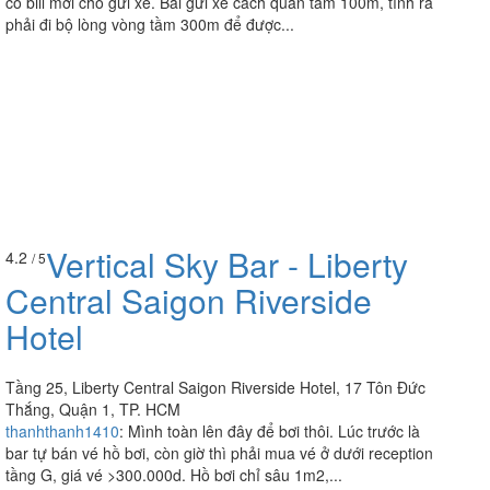
có bill mới cho gửi xe. Bãi gửi xe cách quán tầm 100m, tính ra
phải đi bộ lòng vòng tầm 300m để được...
Vertical Sky Bar - Liberty
4.2
/ 5
Central Saigon Riverside
Hotel
Tầng 25, Liberty Central Saigon Riverside Hotel, 17 Tôn Đức
Thắng, Quận 1, TP. HCM
thanhthanh1410
:
Mình toàn lên đây để bơi thôi. Lúc trước là
bar tự bán vé hồ bơi, còn giờ thì phải mua vé ở dưới reception
tầng G, giá vé >300.000d. Hồ bơi chỉ sâu 1m2,...