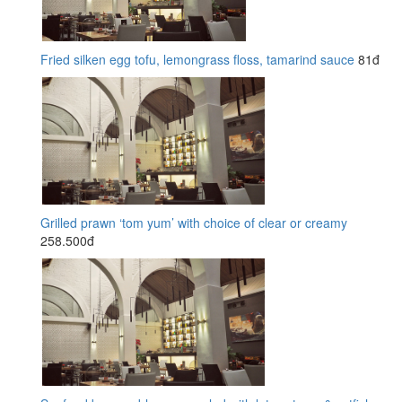
Fried silken egg tofu, lemongrass floss, tamarind sauce
81đ
Grilled prawn ‘tom yum’ with choice of clear or creamy
258.500đ