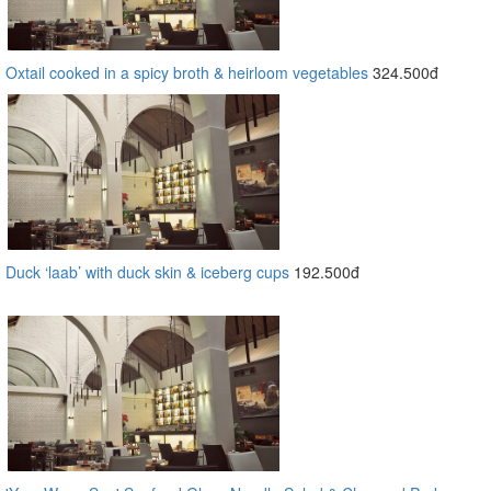
Oxtail cooked in a spicy broth & heirloom vegetables
324.500đ
Duck ‘laab’ with duck skin & iceberg cups
192.500đ