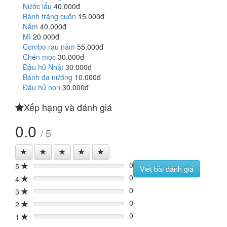
Nước lẩu
40.000đ
Bánh tráng cuốn
15.000đ
Nấm
40.000đ
Mì
20.000đ
Combo rau nấm
55.000đ
Chén mọc
30.000đ
Đậu hủ Nhật
30.000đ
Bánh đa nướng
10.000đ
Đậu hủ non
30.000đ
Xếp hạng và đánh giá
0.0
/ 5
0
5
0%
Viết bài đánh giá
0
4
0%
0
3
0%
0
2
0%
0
1
0%