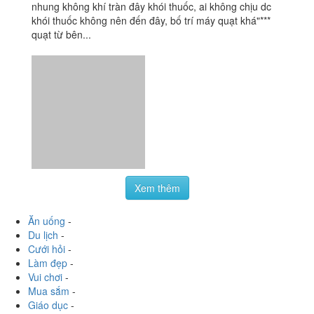
1122 Cách Mạng Tháng 8, P. 4, Quận Tân Bình, TP.
HCM
hoavoanh
:
Nhìn chung không gian ok, đồ uống re,
nhung không khí tràn đây khói thuốc, ai không chịu dc
khói thuốc không nên đến đây, bố trí máy quạt khá"***
quạt từ bên...
Xem thêm
Ăn uống
-
Du lịch
-
Cưới hỏi
-
Làm đẹp
-
Vui chơi
-
Mua sắm
-
Giáo dục
-
Dịch vụ