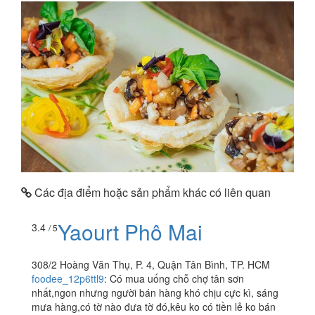
Các địa điểm hoặc sản phẩm khác có liên quan
Yaourt Phô Mai
3.4
/ 5
308/2 Hoàng Văn Thụ, P. 4, Quận Tân Bình, TP. HCM
foodee_12p6ttl9
:
Có mua uống chỗ chợ tân sơn
nhất,ngon nhưng người bán hàng khó chịu cực kì, sáng
mưa hàng,có tờ nào đưa tờ đó,kêu ko có tiền lẻ ko bán