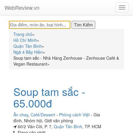
WebReview.vn
Toggl
navig
Trang chủ
»
Hồ Chí Minh
»
Quận Tân Bình
»
Ngã 4 Bảy Hiền
»
Soup tam sắc - Nhà Hàng Zenhouse - Zenhouse Café &
Vegan Restaurant
»
Soup tam sắc -
65.000đ
Ăn chay
,
Café/Dessert
-
Phòng cách Việt
-
Gia
đình
,
Nhóm hội
,
Giới văn phòng
60/2 Vân Côi, P. 7,
Quận Tân Bình
, TP. HCM
Đang cập nhật