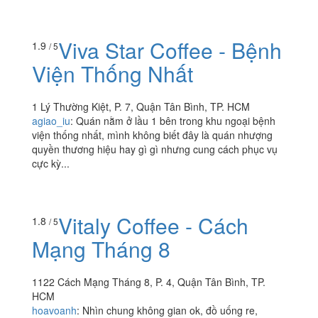
3A Võ Thành Trang, P. 11, Quận Tân Bình, TP. HCM
trandat09
:
Gần nhà nên tiện hay qua đây để uống cà
phê . Chất lượng thì như nhũng chỗ khác nên kg có gì
phải bàn .
Viva Star Coffee - Bệnh
1.9
/ 5
Viện Thống Nhất
1 Lý Thường Kiệt, P. 7, Quận Tân Bình, TP. HCM
agiao_iu
:
Quán nằm ở lầu 1 bên trong khu ngoại bệnh
viện thống nhất, mình không biết đây là quán nhượng
quyền thương hiệu hay gì gì nhưng cung cách phục vụ
cực kỳ...
Vitaly Coffee - Cách
1.8
/ 5
Mạng Tháng 8