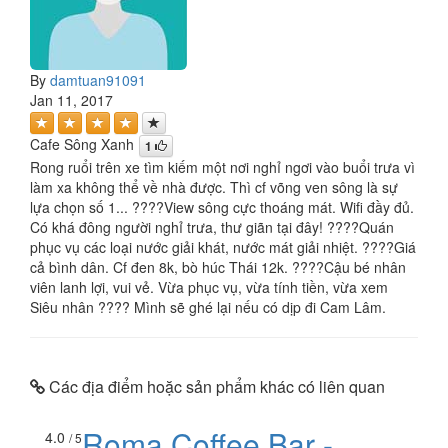
By
damtuan91091
Jan 11, 2017
Cafe Sông Xanh
1
Rong ruổi trên xe tìm kiếm một nơi nghỉ ngơi vào buổi trưa vì
làm xa không thể về nhà được. Thì cf võng ven sông là sự
lựa chọn số 1... ????View sông cực thoáng mát. Wifi đầy đủ.
Có khá đông người nghỉ trưa, thư giãn tại đây! ????Quán
phục vụ các loại nước giải khát, nước mát giải nhiệt. ????Giá
cả bình dân. Cf đen 8k, bò húc Thái 12k. ????Cậu bé nhân
viên lanh lợi, vui vẻ. Vừa phục vụ, vừa tính tiền, vừa xem
Siêu nhân ???? Mình sẽ ghé lại nếu có dịp đi Cam Lâm.
Các địa điểm hoặc sản phẩm khác có liên quan
Roma Coffee Bar -
4.0
/ 5