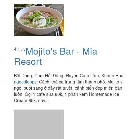
Mojito's Bar - Mia
4.1
/ 5
Resort
Bãi Dông, Cam Hải Đông, Huyện Cam Lâm, Khánh Hoà
ngocdiepps
:
Cách khá xa trung tâm thành phố. Mojito s
ngồi buổi sáng ở đây rất tuyệt, cảnh biển đẹp miễn bàn
luôn. Gọi 1 cafe sữa 60k, 1 phần kem Homemade Ice
Cream 65k, này...