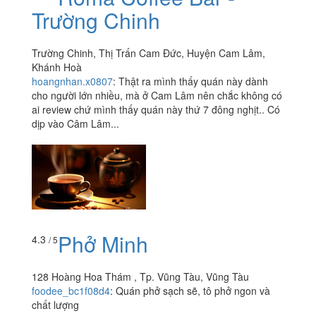
Trường Chinh
Trường Chinh, Thị Trấn Cam Đức, Huyện Cam Lâm,
Khánh Hoà
hoangnhan.x0807
:
Thật ra mình thấy quán này dành
cho người lớn nhiều, mà ở Cam Lâm nên chắc không có
ai review chứ mình thấy quán này thứ 7 đông nghịt.. Có
dịp vào Câm Lâm...
Phở Minh
4.3
/ 5
128 Hoàng Hoa Thám , Tp. Vũng Tàu, Vũng Tàu
foodee_bc1f08d4
:
Quán phở sạch sẽ, tô phở ngon và
chất lượng