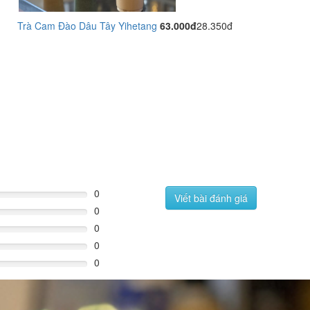
Trà Cam Đào Dâu Tây Yihetang
63.000đ
28.350đ
0
Viết bài đánh giá
0
0
0
0