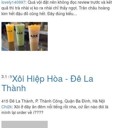
lovely140997
:
Quá vội đặt nên không đọc review trước và kết
quả thì trà nhài vị ko ra nhài chỉ thấy ngọt. Trân châu hoàng
kim hết đậu đỏ cũng hết. Đây đúng kiểu...
Xôi Hiệp Hòa - Đê La
3.1
/ 5
Thành
415 Đê La Thành, P. Thành Công, Quận Ba Đình, Hà Nội
Chi2k
:
Xôi ở đây ăn đêm nổi tiếng rồi nha, cứ lần nào đói là
mình lại order về í????