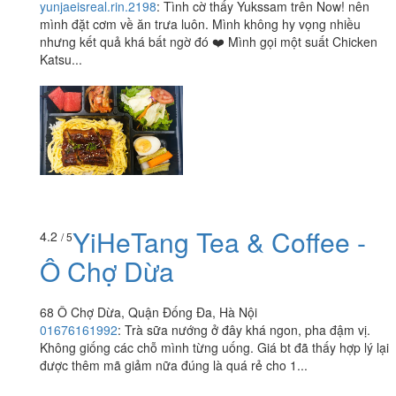
yunjaeisreal.rin.2198
:
Tình cờ thấy Yukssam trên Now! nên
mình đặt cơm về ăn trưa luôn. Mình không hy vọng nhiều
nhưng kết quả khá bất ngờ đó ❤️ Mình gọi một suất Chicken
Katsu...
YiHeTang Tea & Coffee -
4.2
/ 5
Ô Chợ Dừa
68 Ô Chợ Dừa, Quận Đống Đa, Hà Nội
01676161992
:
Trà sữa nướng ở đây khá ngon, pha đậm vị.
Không giống các chỗ mình từng uống. Giá bt đã thấy hợp lý lại
được thêm mã giảm nữa đúng là quá rẻ cho 1...