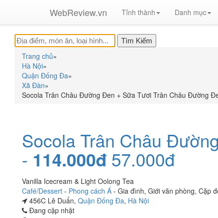
WebReview.vn
Tỉnh thành
Danh mục
Trang chủ
»
Hà Nội
»
Quận Đống Đa
»
Xã Đàn
»
Socola Trân Châu Đường Đen + Sữa Tươi Trân Châu Đường Đe
Socola Trân Châu Đườn
-
114.000đ
57.000đ
Vanilla Icecream & Light Oolong Tea
Café/Dessert
-
Phong cách Á
-
Gia đình
,
Giới văn phòng
,
Cặp đ
456C Lê Duẩn,
Quận Đống Đa
,
Hà Nội
Đang cập nhật