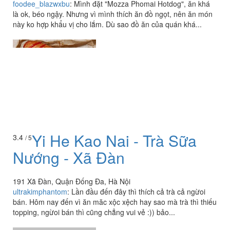
foodee_blazwxbu
:
Mình đặt "Mozza Phomai Hotdog", ăn khá
là ok, béo ngậy. Nhưng vì mình thích ăn đồ ngọt, nên ăn món
này ko hợp khẩu vị cho lắm. Dù sao đồ ăn của quán khá...
Yi He Kao Nai - Trà Sữa
3.4
/ 5
Nướng - Xã Đàn
191 Xã Đàn, Quận Đống Đa, Hà Nội
ultrakimphantom
:
Lần đầu đến đây thì thích cả trà cả ngừoi
bán. Hôm nay đến vì ăn măc xộc xệch hay sao mà trà thì thiếu
topping, ngừoi bán thì cũng chẳng vui vẻ :)) bảo...