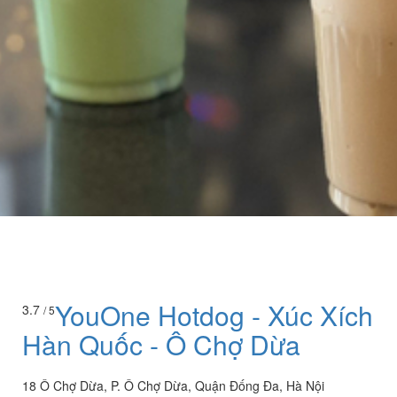
YouOne Hotdog - Xúc Xích
3.7
/ 5
Hàn Quốc - Ô Chợ Dừa
18 Ô Chợ Dừa, P. Ô Chợ Dừa, Quận Đống Đa, Hà Nội