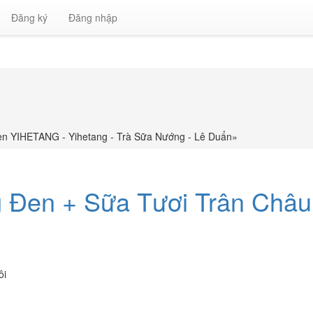
Đăng ký
Đăng nhập
n YIHETANG - Yihetang - Trà Sữa Nướng - Lê Duẩn
»
g Đen + Sữa Tươi Trân Ch
ôi