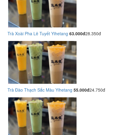
Trà Xoài Pha Lê Tuyết Yihetang
63.000đ
28.350đ
Trà Đào Thạch Sắc Màu Yihetang
55.000đ
24.750đ