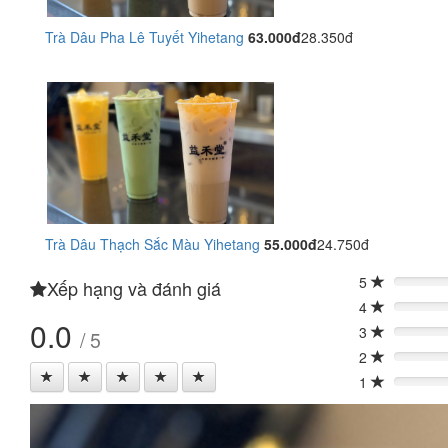
Trà Dâu Pha Lê Tuyết Yihetang
63.000đ
28.350đ
Trà Dâu Thạch Sắc Màu Yihetang
55.000đ
24.750đ
5
Xếp hạng và đánh giá
0%
4
0%
0.0
3
/ 5
0%
2
0%
1
0%