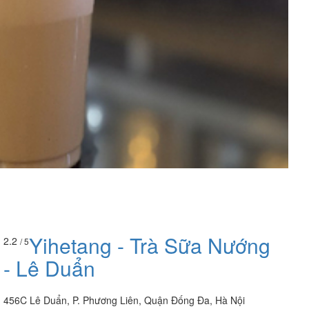
Yihetang - Trà Sữa Nướng
2.2
/ 5
- Lê Duẩn
456C Lê Duẩn, P. Phương Liên, Quận Đống Đa, Hà Nội