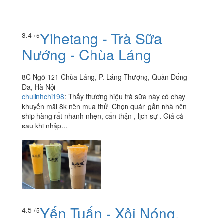
Yihetang - Trà Sữa
3.4
/ 5
Nướng - Chùa Láng
8C Ngõ 121 Chùa Láng, P. Láng Thượng, Quận Đống
Đa, Hà Nội
chulinhchi198
:
Thấy thương hiệu trà sữa này có chạy
khuyến mãi 8k nên mua thử. Chọn quán gần nhà nên
ship hàng rất nhanh nhẹn, cẩn thận , lịch sự . Giá cả
sau khi nhập...
Yến Tuấn - Xôi Nóng,
4.5
/ 5