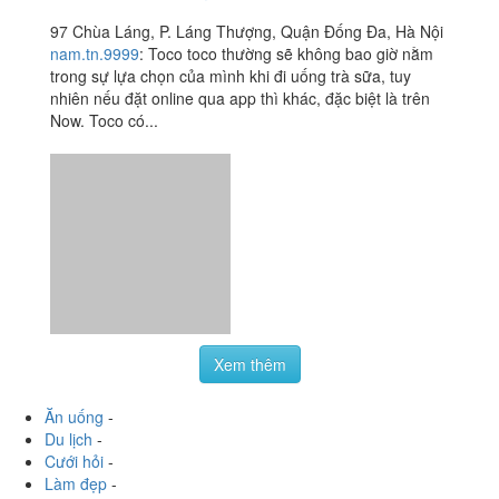
Trà Sữa Tocotoco -
3.3
/ 5
Chùa Láng
97 Chùa Láng, P. Láng Thượng, Quận Đống Đa, Hà Nội
nam.tn.9999
:
Toco toco thường sẽ không bao giờ nằm
trong sự lựa chọn của mình khi đi uống trà sữa, tuy
nhiên nếu đặt online qua app thì khác, đặc biệt là trên
Now. Toco có...
Xem thêm