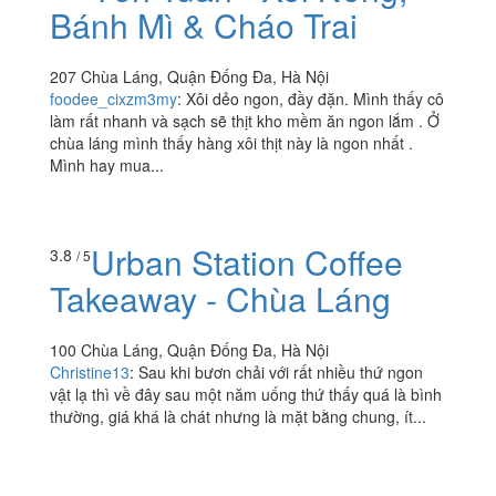
Bánh Mì & Cháo Trai
207 Chùa Láng, Quận Đống Đa, Hà Nội
foodee_cixzm3my
:
Xôi dẻo ngon, đầy đặn. Mình thấy cô
làm rất nhanh và sạch sẽ thịt kho mềm ăn ngon lắm . Ở
chùa láng mình thấy hàng xôi thịt này là ngon nhất .
Mình hay mua...
Urban Station Coffee
3.8
/ 5
Takeaway - Chùa Láng
100 Chùa Láng, Quận Đống Đa, Hà Nội
Christine13
:
Sau khi bươn chải với rất nhiều thứ ngon
vật lạ thì về đây sau một năm uống thứ thấy quá là bình