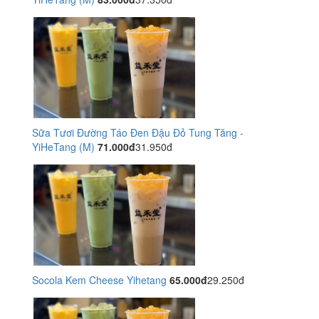
Sữa Tươi Đường Táo Đen Đậu Đỏ Tung Tăng -
YiHeTang (M)
71.000đ
31.950đ
Socola Kem Cheese Yihetang
65.000đ
29.250đ