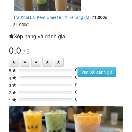
Trà Xoài Lài Kem Cheese - YiHeTang (M)
71.000đ
31.950đ
Xếp hạng và đánh giá
0.0
/ 5
0
5
0%
Viết bài đánh giá
0
4
0%
0
3
0%
0
2
0%
0
1
0%