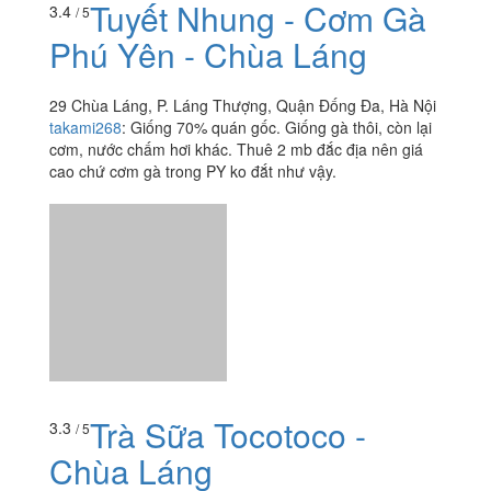
thường, giá khá là chát nhưng là mặt bằng chung, ít...
Tuyết Nhung - Cơm Gà
3.4
/ 5
Phú Yên - Chùa Láng
29 Chùa Láng, P. Láng Thượng, Quận Đống Đa, Hà Nội
takami268
:
Giống 70% quán gốc. Giống gà thôi, còn lại
cơm, nước chấm hơi khác. Thuê 2 mb đắc địa nên giá
cao chứ cơm gà trong PY ko đắt như vậy.