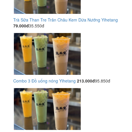
Trà Sữa Than Tre Trân Châu Kem Dừa Nướng Yihetang
79.000đ
35.550đ
Combo 3 Đồ uống nóng Yihetang
213.000đ
95.850đ