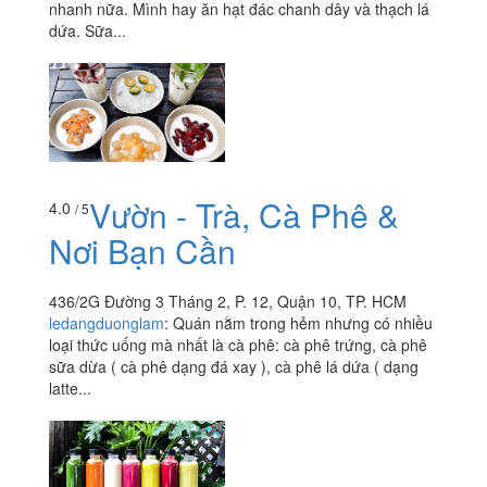
nhanh nữa. Mình hay ăn hạt đác chanh dây và thạch lá
dứa. Sữa...
Vườn - Trà, Cà Phê &
4.0
/ 5
Nơi Bạn Cần
436/2G Đường 3 Tháng 2, P. 12, Quận 10, TP. HCM
ledangduonglam
:
Quán nằm trong hẻm nhưng có nhiều
loại thức uống mà nhất là cà phê: cà phê trứng, cà phê
sữa dừa ( cà phê dạng đá xay ), cà phê lá dứa ( dạng
latte...