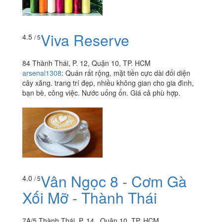
Viva Reserve
4.5
/ 5
84 Thành Thái, P. 12, Quận 10, TP. HCM
arsenal1308
:
Quán rất rộng, mặt tiền cực dài đối diện
cây xăng. trang trí đẹp, nhiều không gian cho gia đình,
bạn bè, công việc. Nước uống ổn. Giá cả phù hợp.
Vân Ngọc 8 - Cơm Gà
4.0
/ 5
Xối Mỡ - Thành Thái
7A/5 Thành Thái, P. 14 , Quận 10, TP. HCM