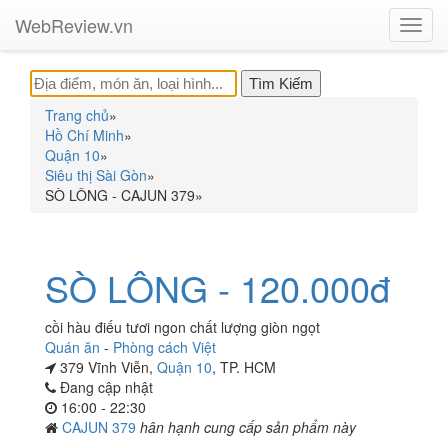
WebReview.vn
Toggl
navig
Trang chủ
»
Hồ Chí Minh
»
Quận 10
»
Siêu thị Sài Gòn
»
SÒ LÔNG - CAJUN 379
»
SÒ LÔNG - 120.000đ
cồi hàu điếu tươi ngon chất lượng giòn ngọt
Quán ăn
-
Phòng cách Việt
379 Vĩnh Viễn,
Quận 10
, TP. HCM
Đang cập nhật
16:00 - 22:30
CAJUN 379
hân hạnh cung cấp sản phẩm này