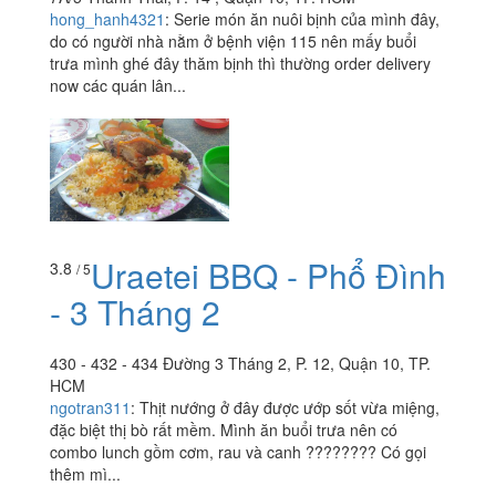
hong_hanh4321
:
Serie món ăn nuôi bịnh của mình đây,
do có người nhà nằm ở bệnh viện 115 nên mấy buổi
trưa mình ghé đây thăm bịnh thì thường order delivery
now các quán lân...
Uraetei BBQ - Phổ Đình
3.8
/ 5
- 3 Tháng 2
430 - 432 - 434 Đường 3 Tháng 2, P. 12, Quận 10, TP.
HCM
ngotran311
:
Thịt nướng ở đây được ướp sốt vừa miệng,
đặc biệt thị bò rất mềm. Mình ăn buổi trưa nên có
combo lunch gồm cơm, rau và canh ???????? Có gọi
thêm mì...