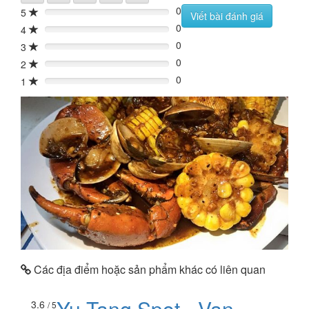
0
5
0%
Viết bài đánh giá
0
4
0%
0
3
0%
0
2
0%
0
1
0%
Các địa điểm hoặc sản phẩm khác có liên quan
Yu Tang Spot - Vạn
3.6
/ 5