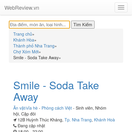
WebReview.vn
Toggl
navig
Trang chủ
»
Khánh Hòa
»
Thành phố Nha Trang
»
Chợ Xóm Mới
»
Smile - Soda Take Away
»
Smile - Soda Take
Away
Ăn vặt/vỉa hè
-
Phòng cách Việt
-
Sinh viên
,
Nhóm
hội
,
Cặp đôi
12B Huỳnh Thúc Kháng,
Tp. Nha Trang
,
Khánh Hoà
Đang cập nhật
18:00 - 22:00