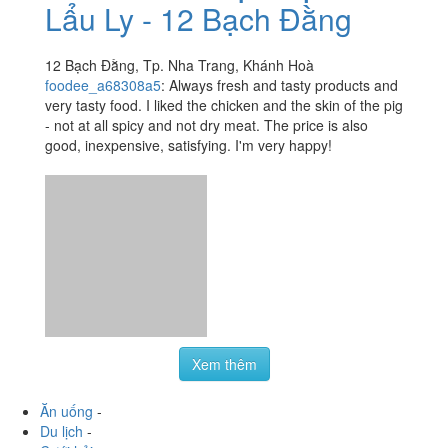
Xem thêm
Ăn uống
-
Du lịch
-
Cưới hỏi
-
Làm đẹp
-
Vui chơi
-
Mua sắm
-
Giáo dục
-
Dịch vụ