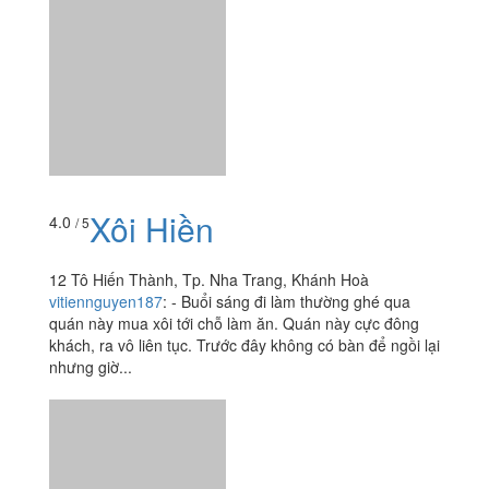
Xôi Hiền
4.0
/ 5
12 Tô Hiến Thành, Tp. Nha Trang, Khánh Hoà
vitiennguyen187
:
- Buổi sáng đi làm thường ghé qua
quán này mua xôi tới chỗ làm ăn. Quán này cực đông
khách, ra vô liên tục. Trước đây không có bàn để ngồi lại
nhưng giờ...
Xôi Gà Nướng
3.8
/ 5