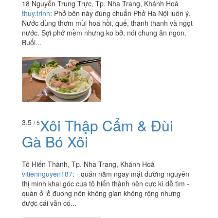
18 Nguyễn Trung Trực, Tp. Nha Trang, Khánh Hoà
thuy.trinh
:
Phở bên này đúng chuẩn Phở Hà Nội luôn ý.
Nước dùng thơm mùi hoa hồi, quế, thanh thanh và ngọt
nước. Sợi phở mềm nhưng ko bở, nói chung ăn ngon.
Buổi...
Xôi Thập Cẩm & Đùi
3.5
/ 5
Gà Bó Xôi
Tô Hiến Thành, Tp. Nha Trang, Khánh Hoà
vitiennguyen187
:
- quán nằm ngay mặt đường nguyễn
thị minh khai góc cua tô hiến thành nên cực kì dễ tìm -
quán ở lề đuơng nên không gian không rộng nhưng
được cái vẫn có...