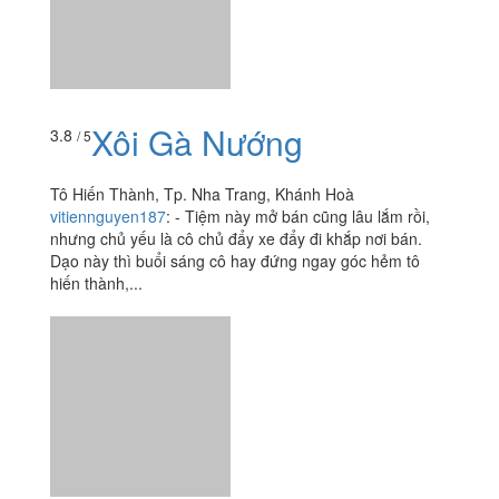
Tô Hiến Thành, Tp. Nha Trang, Khánh Hoà
vitiennguyen187
:
- Tiệm này mở bán cũng lâu lắm rồi,
nhưng chủ yếu là cô chủ đẩy xe đẩy đi khắp nơi bán.
Dạo này thì buổi sáng cô hay đứng ngay góc hẻm tô
hiến thành,...
Xôi Cá Kho
3.5
/ 5
117 Huỳnh Thúc Kháng, P. Tân Lập, Tp. Nha Trang,
Khánh Hoà
hanh.lady_1996
:
Xe xôi cá - xôi ngọt nức tiếng gần xa