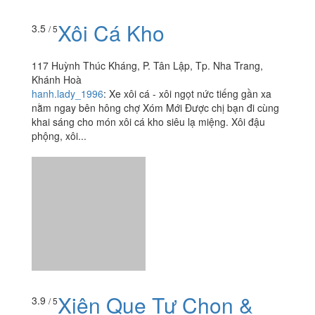
nằm ngay bên hông chợ Xóm Mới Được chị bạn đi cùng
khai sáng cho món xôi cá kho siêu lạ miệng. Xôi đậu
phộng, xôi...
Xiên Que Tự Chọn &
3.9
/ 5
Lẩu Ly - 12 Bạch Đằng
12 Bạch Đằng, Tp. Nha Trang, Khánh Hoà
foodee_a68308a5
:
Always fresh and tasty products and
very tasty food. I liked the chicken and the skin of the pig
- not at all spicy and not dry meat. The price is also
good, inexpensive, satisfying. I'm very happy!