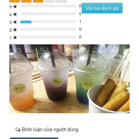
0
5
0%
Viết bài đánh giá
0
4
0%
1
3
20%
0
2
0%
0
1
0%
Bình luận của người dùng