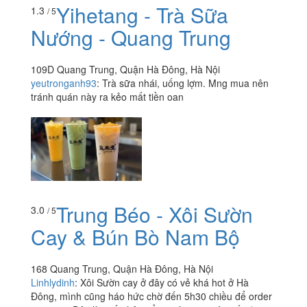
Yihetang - Trà Sữa
1.3
/ 5
Nướng - Quang Trung
109D Quang Trung, Quận Hà Đông, Hà Nội
yeutronganh93
:
Trà sữa nhái, uống lợm. Mng mua nên
tránh quán này ra kẻo mất tiền oan
Trung Béo - Xôi Sườn
3.0
/ 5
Cay & Bún Bò Nam Bộ
168 Quang Trung, Quận Hà Đông, Hà Nội
Linhlydinh
:
Xôi Sườn cay ở đây có vẻ khá hot ở Hà
Đông, mình cũng háo hức chờ đến 5h30 chiều để order