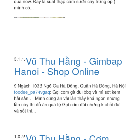
qua now. Đây là suất thập cẩm sườn cay trứng ốp (
mình có...
Vũ Thu Hằng - Gimbap
3.1
/ 5
Hanoi - Shop Online
9 Ngách 103B Ngõ Ga Hà Đông, Quận Hà Đông, Hà Nội
foodee_pa74vgaq
:
Gọi cơm gà đùi bbq và mì sốt kem
hải sản . - Mình cũng ăn vài lần thấy khá ngon nhưng
lần này thì đồ ăn quá tệ Gọi cơm đùi nhưng k phải đùi
và sốt thì...
Vũ Thu Hằng - Cơm
1.0
/ 5