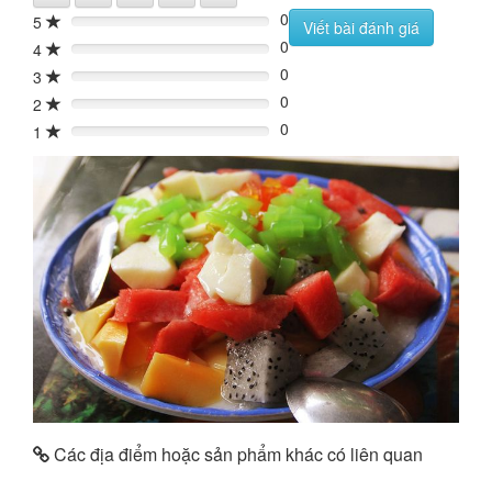
0
5
0%
Viết bài đánh giá
0
4
0%
0
3
0%
0
2
0%
0
1
0%
Các địa điểm hoặc sản phẩm khác có liên quan