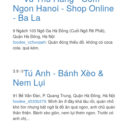
Ngon Hanoi - Shop Online
- Ba La
9 Ngách 103 Ngõ Ga Hà Đông (Cuối Ngõ Rẽ Phải),
Quận Hà Đông, Hà Nội
foodee_vz5voqwh
:
Quán đóng thiếu đồ. không có coca
cola. quá kém.
Tú Anh - Bánh Xèo &
3.9
/ 5
Nem Lụi
91 Bế Văn Đàn, P. Quang Trung, Quận Hà Đông, Hà Nội
foodee_4530b379
:
Mình ăn ở đây khá lâu rồi, quán nhỏ
khó tìm nhưng bất ngờ là đồ ăn quá ngon, anh chủ quán
thân thiện. Bánh xèo giòn, nem lụi thơm ngon. Trước có
anh chị...