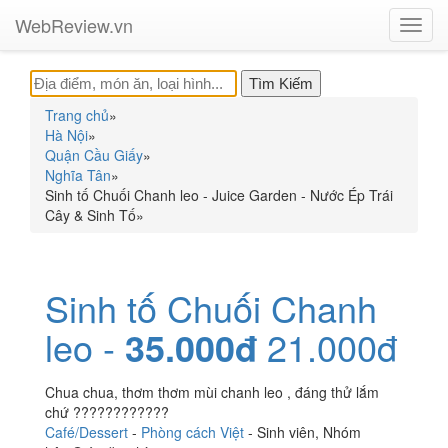
WebReview.vn
Toggl
navig
Trang chủ
»
Hà Nội
»
Quận Cầu Giấy
»
Nghĩa Tân
»
Sinh tố Chuối Chanh leo - Juice Garden - Nước Ép Trái
Cây & Sinh Tố
»
Sinh tố Chuối Chanh
leo -
35.000đ
21.000đ
Chua chua, thơm thơm mùi chanh leo , đáng thử lắm
chứ ????????????
Café/Dessert
-
Phòng cách Việt
-
Sinh viên
,
Nhóm