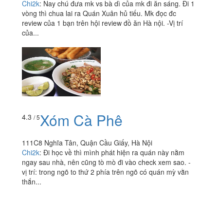
Chi2k
:
Nay chú đưa mk vs bà dì của mk đi ăn sáng. Đi 1
vòng thì chua lai ra Quán Xuân hủ tiếu. Mk đọc đc
review của 1 bạn trên hội review đồ ăn Hà nội. -Vị trí
của...
Xóm Cà Phê
4.3
/ 5
111C8 Nghĩa Tân, Quận Cầu Giấy, Hà Nội
Chi2k
:
Đi học về thì mình phát hiện ra quán này nằm
ngay sau nhà, nên cũng tò mò đi vào check xem sao. -
vị trí: trong ngõ to thứ 2 phía trên ngõ có quán mỳ vằn
thắn...