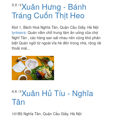
Xuân Hưng - Bánh
3.0
/ 5
Tráng Cuốn Thịt Heo
Kiot 1, Bách Hoá Nghĩa Tân, Quận Cầu Giấy, Hà Nội
lynksera
:
Quán nằm chỗ trung tâm ăn uống của chợ
Nghĩ Tân , các hàng san sát nhau nên cũng khó phân
biệt Quán ngồi từ ngoài vỉa hè đến trong nhà, rộng rãi
thoải mái...
Xuân Hủ Tíu - Nghĩa
4.6
/ 5
Tân
101B3 Nghĩa Tân, Quận Cầu Giấy, Hà Nội