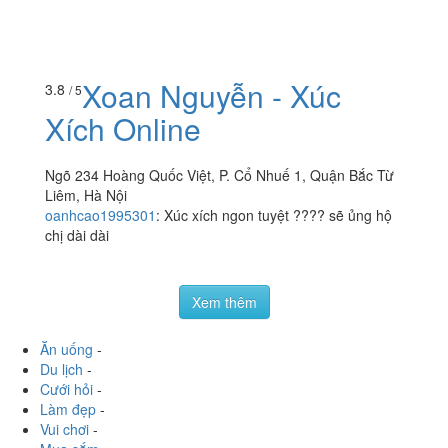
Xoan Nguyễn - Xúc
3.8
/ 5
Xích Online
Ngõ 234 Hoàng Quốc Việt, P. Cổ Nhuế 1, Quận Bắc Từ
Liêm, Hà Nội
oanhcao1995301
:
Xúc xích ngon tuyệt ???? sẽ ủng hộ
chị dài dài
Xem thêm
Ăn uống
-