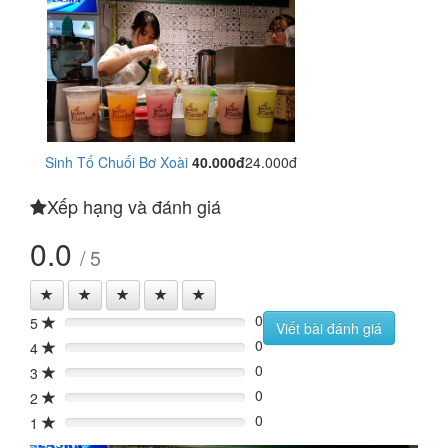
Sinh Tố Chuối Bơ Xoài
40.000đ
24.000đ
Xếp hạng và đánh giá
0.0
/ 5
0
5
0%
Viết bài đánh giá
0
4
0%
0
3
0%
0
2
0%
0
1
0%