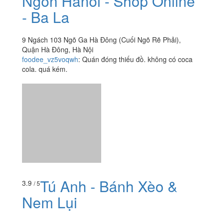
Tú Anh - Bánh Xèo &
3.9
/ 5
Nem Lụi
91 Bế Văn Đàn, P. Quang Trung, Quận Hà Đông, Hà Nội
foodee_4530b379
:
Mình ăn ở đây khá lâu rồi, quán nhỏ
khó tìm nhưng bất ngờ là đồ ăn quá ngon, anh chủ quán
thân thiện. Bánh xèo giòn, nem lụi thơm ngon. Trước có
anh chị...