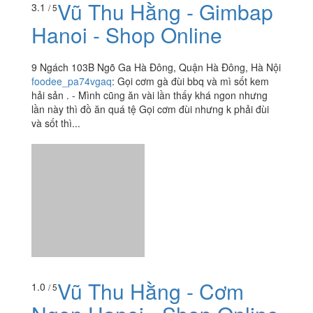
Vũ Thu Hằng - Gimbap
3.1
/ 5
Hanoi - Shop Online
9 Ngách 103B Ngõ Ga Hà Đông, Quận Hà Đông, Hà Nội
foodee_pa74vgaq
:
Gọi cơm gà đùi bbq và mì sốt kem
hải sản . - Mình cũng ăn vài lần thấy khá ngon nhưng
lần này thì đồ ăn quá tệ Gọi cơm đùi nhưng k phải đùi
và sốt thì...
Vũ Thu Hằng - Cơm
1.0
/ 5
Ngon Hanoi - Shop Online
- Ba La
9 Ngách 103 Ngõ Ga Hà Đông (Cuối Ngõ Rẽ Phải),
Quận Hà Đông, Hà Nội
foodee_vz5voqwh
:
Quán đóng thiếu đồ. không có coca
cola. quá kém.