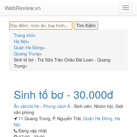
WebReview.vn
Toggl
navig
Trang chủ
»
Hà Nội
»
Quận Hà Đông
»
Quang Trung
»
Sinh tố bơ - Trà Sữa Trân Châu Đài Loan - Quang
Trung
»
Sinh tố bơ - 30.000đ
Ăn vặt/vỉa hè
-
Phong cách Á
-
Sinh viên
,
Nhóm hội
,
Giới
văn phòng
11 Quang Trung, P. Nguyễn Trãi,
Quận Hà Đông
,
Hà
Nội
Đang cập nhật
07:00 - 23:00