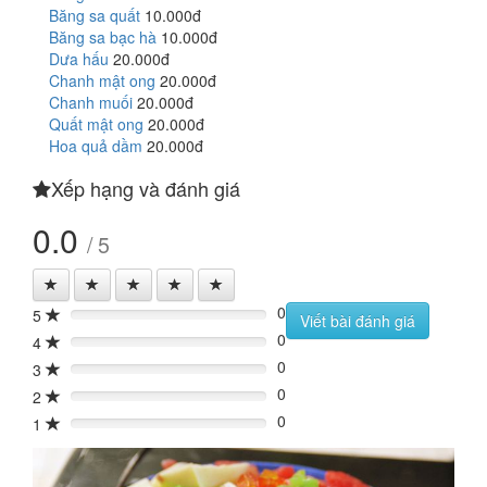
Băng sa quất
10.000đ
Băng sa bạc hà
10.000đ
Dưa hấu
20.000đ
Chanh mật ong
20.000đ
Chanh muối
20.000đ
Quất mật ong
20.000đ
Hoa quả dầm
20.000đ
Xếp hạng và đánh giá
0.0
/ 5
0
5
0%
Viết bài đánh giá
0
4
0%
0
3
0%
0
2
0%
0
1
0%