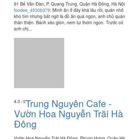
Trung Nguyên Cafe -
4.0
/ 5
Vườn Hoa Nguyễn Trãi Hà
Đông
Vườn Hoa Nguyễn Trãi Hà Đông, Phùng Hưng, Quận Hà
Đông, Hà Nội
manhoa12
:
Dân Hà Đông rất sướng vì ở 1 khu vực rộng
rãi, đến cafe cũng rộng hơn trong phố chật chội. Quán
này chiếm phải tới 1/3 cái vườn hoa Nguyễn Trãi, vào...
Xem thêm