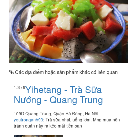
Các địa điểm hoặc sản phẩm khác có liên quan
Yihetang - Trà Sữa
1.3
/ 5
Nướng - Quang Trung
109D Quang Trung, Quận Hà Đông, Hà Nội
yeutronganh93
:
Trà sữa nhái, uống lợm. Mng mua nên
tránh quán này ra kẻo mất tiền oan