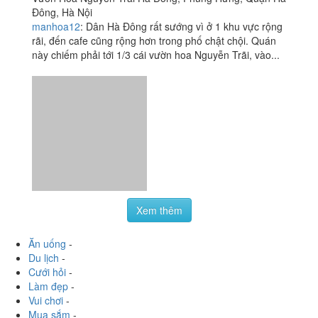
Ăn uống
-
Du lịch
-
Cưới hỏi
-
Làm đẹp
-
Vui chơi
-
Mua sắm
-
Giáo dục
-
Dịch vụ