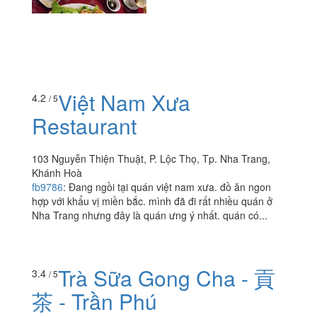
đông khách và sang trọng, nhiệt tình như trước. Nhưng
ko. Tiệc thì đặt trước cả tuần đặt cọc rồi set up phòng
vip...
Việt Nam Xưa
4.2
/ 5
Restaurant
103 Nguyễn Thiện Thuật, P. Lộc Thọ, Tp. Nha Trang,
Khánh Hoà
fb9786
:
Đang ngồi tại quán việt nam xưa. đồ ăn ngon
hợp với khẩu vị miền bắc. mình đã đi rất nhiều quán ở
Nha Trang nhưng đây là quán ưng ý nhất. quán có...