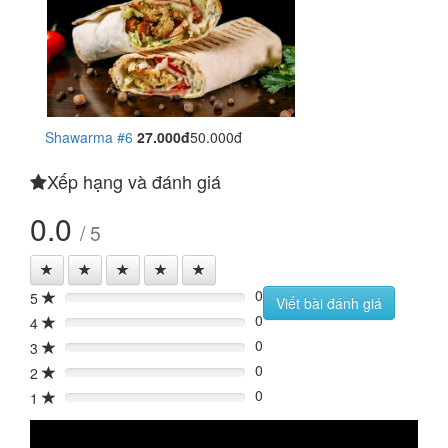
Shawarma #6
27.000đ
50.000đ
Xếp hạng và đánh giá
0.0
/ 5
0
5
0%
Viết bài đánh giá
0
4
0%
0
3
0%
0
2
0%
0
1
0%