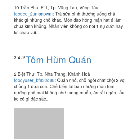
Trà Sữa Gong Cha - 貢
3.4
/ 5
茶 - Trần Phú
10 Trần Phú, P. 1, Tp. Vũng Tàu, Vũng Tàu
foodee_2umsnpwm
:
Trà sữa bình thường uống chả
khác gì những chỗ khác. Món đào hồng mận hạt é làm
chua kinh khủng. Nhân viên không có nổi 1 nụ cười hay
lời chào với...
Tôm Hùm Quán
3.4
/ 5
2 Biệt Thự, Tp. Nha Trang, Khánh Hoà
foodyuser_bf832d88
:
Quán nhỏ, chỗ ngồi chật chội 2 vợ
chồng 1 đứa con. Chế biến tại bàn nhưng món tôm
nướng phô mai không như mong muốn, ăn rất ngán, lẩu
ko có gì đặc sắc...