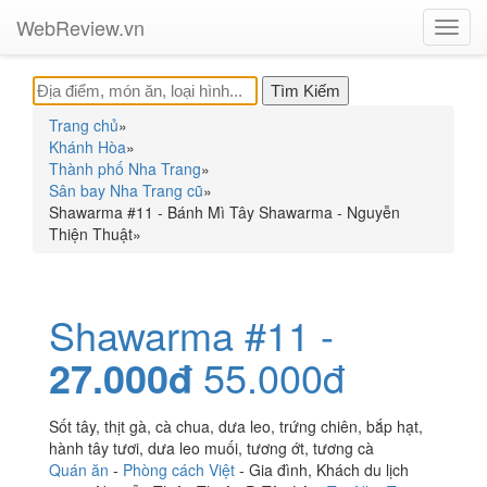
WebReview.vn
Toggl
navig
Trang chủ
»
Khánh Hòa
»
Thành phố Nha Trang
»
Sân bay Nha Trang cũ
»
Shawarma #11 - Bánh Mì Tây Shawarma - Nguyễn
Thiện Thuật
»
Shawarma #11 -
27.000đ
55.000đ
Sốt tây, thịt gà, cà chua, dưa leo, trứng chiên, bắp hạt,
hành tây tươi, dưa leo muối, tương ớt, tương cà
Quán ăn
-
Phòng cách Việt
-
Gia đình
,
Khách du lịch