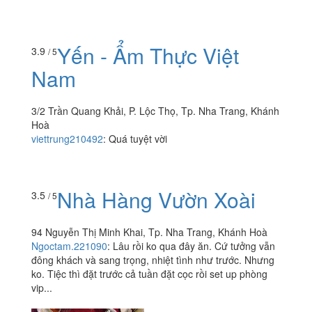
Yến - Ẩm Thực Việt
3.9
/ 5
Nam
3/2 Trần Quang Khải, P. Lộc Thọ, Tp. Nha Trang, Khánh
Hoà
viettrung210492
:
Quá tuyệt vời
Nhà Hàng Vườn Xoài
3.5
/ 5
94 Nguyễn Thị Minh Khai, Tp. Nha Trang, Khánh Hoà
Ngoctam.221090
:
Lâu rồi ko qua đây ăn. Cứ tưởng vẫn