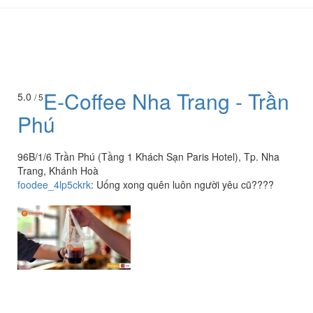
E-Coffee Nha Trang - Trần
5.0
/ 5
Phú
96B/1/6 Trần Phú (Tầng 1 Khách Sạn Paris Hotel), Tp. Nha
Trang, Khánh Hoà
foodee_4lp5ckrk
:
Uống xong quên luôn người yêu cũ????