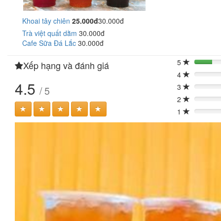
Khoai tây chiên
25.000đ
30.000đ
Trà việt quất dằm
30.000đ
Cafe Sữa Đá Lắc
30.000đ
5
Xếp hạng và đánh giá
20%
4
0%
4.5
3
/ 5
0%
2
0%
1
0%