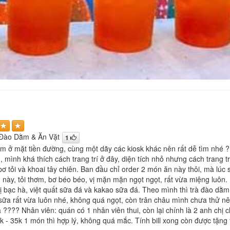
 Đào Dằm & Ăn Vặt
1
nằm ở mặt tiền đường, cùng một dãy các kiosk khác nên rất dễ tìm nhé ?
, mình khá thích cách trang trí ở đây, diện tích nhỏ nhưng cách trang 
ơ tỏi và khoai tây chiên. Ban đầu chỉ order 2 món ăn này thôi, mà lúc 
 này, tỏi thơm, bơ béo béo, vị mặn mặn ngọt ngọt, rất vừa miệng luôn
vị bạc hà, việt quất sữa đá và kakao sữa đá. Theo mình thì trà đào dằ
 sữa rất vừa luôn nhé, không quá ngọt, còn trân châu mình chưa thử nê
 ???? Nhân viên: quán có 1 nhân viên thui, còn lại chính là 2 anh chị 
5k - 35k 1 món thì hợp lý, không quá mắc. Tính bill xong còn được tặn