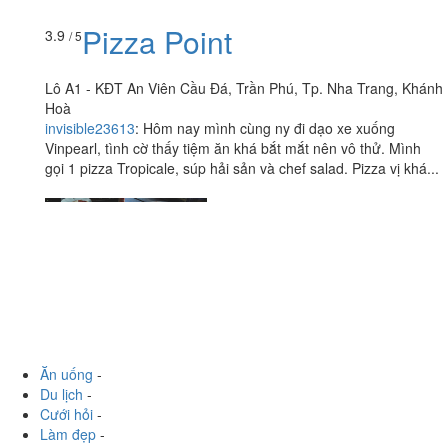
Pizza Point
3.9
/ 5
Lô A1 - KĐT An Viên Cầu Đá, Trần Phú, Tp. Nha Trang, Khánh
Hoà
invisible23613
:
Hôm nay mình cùng ny đi dạo xe xuống
Vinpearl, tình cờ thấy tiệm ăn khá bắt mắt nên vô thử. Mình
gọi 1 pizza Tropicale, súp hải sản và chef salad. Pizza vị khá...
Ăn uống
-
Du lịch
-
Cưới hỏi
-
Làm đẹp
-