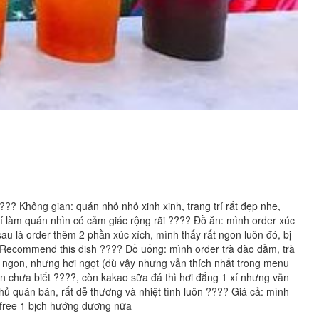
??? Không gian: quán nhỏ nhỏ xinh xinh, trang trí rất đẹp nhe,
trí làm quán nhìn có cảm giác rộng rãi ???? Đồ ăn: mình order xúc
sau là order thêm 2 phần xúc xích, mình thấy rất ngon luôn đó, bị
. Recommend this dish ???? Đồ uống: mình order trà đào dằm, trà
m ngon, nhưng hơi ngọt (dù vậy nhưng vẫn thích nhất trong menu
n chưa biết ????, còn kakao sữa đá thì hơi đắng 1 xí nhưng vẫn
chủ quán bán, rất dễ thương và nhiệt tình luôn ???? Giá cả: mình
g free 1 bịch hướng dương nữa