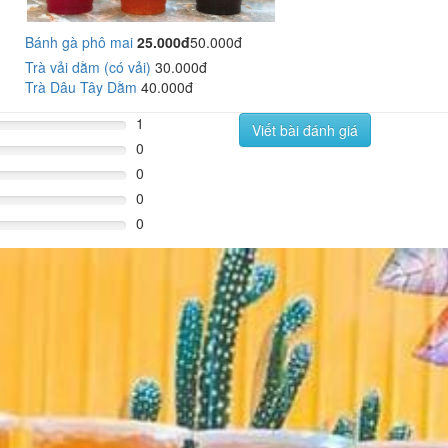
Bánh gà phô mai
25.000đ
50.000đ
Trà vải dằm (có vải)
30.000đ
Trà Dâu Tây Dằm
40.000đ
1
Viết bài đánh giá
0
0
0
0