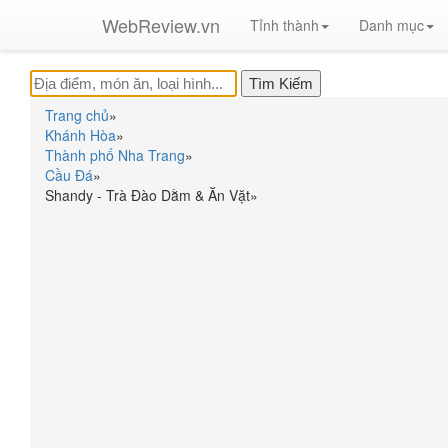
WebReview.vn
Tỉnh thành
Danh mục
Trang chủ
»
Khánh Hòa
»
Thành phố Nha Trang
»
Cầu Đá
»
Shandy - Trà Đào Dằm & Ăn Vặt
»