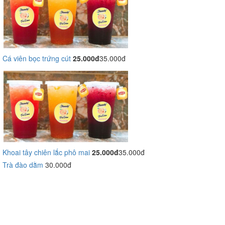
Cá viên bọc trứng cút
25.000đ
35.000đ
Khoai tây chiên lắc phô mai
25.000đ
35.000đ
Trà đào dằm
30.000đ