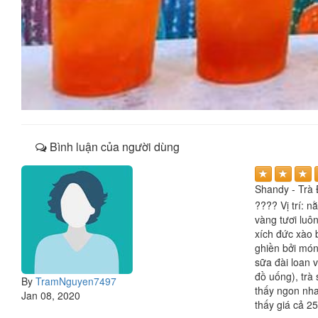
Bình luận của người dùng
Shandy - Trà
???? Vị trí: 
vàng tươi luôn
xích đức xào b
ghiền bởi món
sữa đài loan 
đồ uống), trà
By
TramNguyen7497
thấy ngon nha
Jan 08, 2020
thấy giá cả 2