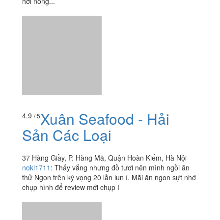
47 Mã Mây, Quận Hoàn Kiếm, Hà Nội
luutrang98955534
:
Nầm Mã Mây thì bán lâu năm có
tiếng lắm rồi, hè chắc đỡ đông hơn chứ t ăn đợt lạnh còn
chen chúc không có bàn luôn. Ngồi vỉa hè là chính nên
hơi nóng...
Xuân Seafood - Hải
4.9
/ 5
Sản Các Loại
37 Hàng Giầy, P. Hàng Mã, Quận Hoàn Kiếm, Hà Nội
noki1711
:
Thấy vắng nhưng đồ tươi nên mình ngồi ăn