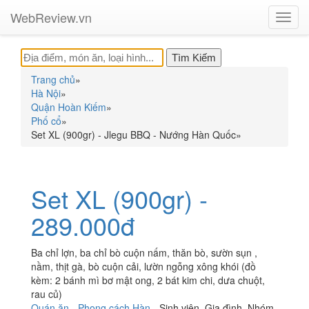
WebReview.vn
Toggl
navig
Trang chủ
»
Hà Nội
»
Quận Hoàn Kiếm
»
Phố cổ
»
Set XL (900gr) - Jlegu BBQ - Nướng Hàn Quốc
»
Set XL (900gr) -
289.000đ
Ba chỉ lợn, ba chỉ bò cuộn nấm, thăn bò, sườn sụn ,
nầm, thịt gà, bò cuộn cải, lườn ngỗng xông khói (đồ
kèm: 2 bánh mì bơ mật ong, 2 bát kim chi, dưa chuột,
rau củ)
Quán ăn
-
Phong cách Hàn
-
Sinh viên
,
Gia đình
,
Nhóm