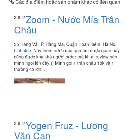
Các địa điểm hoặc sản phẩm khác có liên quan
Zoom - Nước Mía Trân
3.8
/ 5
Châu
35 Hàng Vải, P. Hàng Mã, Quận Hoàn Kiếm, Hà Nội
binhhlee
:
Nãy thèm nước mía quá tìm được quán này
cũng được kha khá người order mà kh ai review nên
mình ngoi lên đây )) Mình gọi 1 trân châu 18k và 1
thường cỡ lớn...
Yogen Fruz - Lương
3.6
/ 5
Văn Can