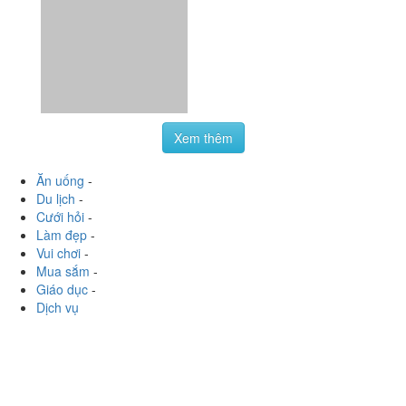
thử Ngon trên kỳ vọng 20 lần lun í. Mãi ăn ngon sựt nhớ
chụp hình để review mới chụp í
Xem thêm
Ăn uống
-
Du lịch
-
Cưới hỏi
-
Làm đẹp
-
Vui chơi
-
Mua sắm
-
Giáo dục
-
Dịch vụ