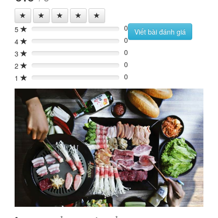
0
5
0%
Viết bài đánh giá
0
4
0%
0
3
0%
0
2
0%
0
1
0%