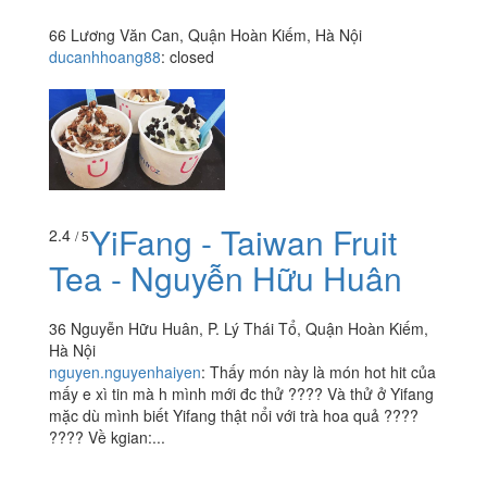
66 Lương Văn Can, Quận Hoàn Kiếm, Hà Nội
ducanhhoang88
:
closed
YiFang - Taiwan Fruit
2.4
/ 5
Tea - Nguyễn Hữu Huân
36 Nguyễn Hữu Huân, P. Lý Thái Tổ, Quận Hoàn Kiếm,
Hà Nội
nguyen.nguyenhaiyen
:
Thấy món này là món hot hit của
mấy e xì tin mà h mình mới đc thử ???? Và thử ở Yifang
mặc dù mình biết Yifang thật nổi với trà hoa quả ????
???? Về kgian:...