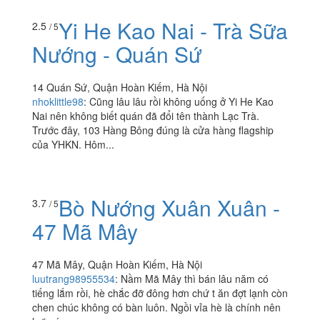
Yi He Kao Nai - Trà Sữa
2.5
/ 5
Nướng - Quán Sứ
14 Quán Sứ, Quận Hoàn Kiếm, Hà Nội
nhoklittle98
:
Cũng lâu lâu rồi không uống ở Yi He Kao
Nai nên không biết quán đã đổi tên thành Lạc Trà.
Trước đây, 103 Hàng Bông đúng là cửa hàng flagship
của YHKN. Hôm...
Bò Nướng Xuân Xuân -
3.7
/ 5
47 Mã Mây