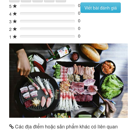
0
5
0%
Viết bài đánh giá
0
4
0%
0
3
0%
0
2
0%
0
1
0%
Các địa điểm hoặc sản phẩm khác có liên quan