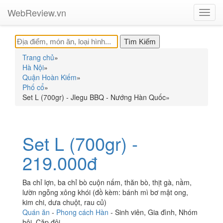
WebReview.vn
Toggl
navig
Trang chủ
»
Hà Nội
»
Quận Hoàn Kiếm
»
Phố cổ
»
Set L (700gr) - Jlegu BBQ - Nướng Hàn Quốc
»
Set L (700gr) -
219.000đ
Ba chỉ lợn, ba chỉ bò cuộn nấm, thăn bò, thịt gà, nầm,
lườn ngỗng xông khói (đồ kèm: bánh mì bơ mật ong,
kim chi, dưa chuột, rau củ)
Quán ăn
-
Phong cách Hàn
-
Sinh viên
,
Gia đình
,
Nhóm
hội
,
Cặp đôi