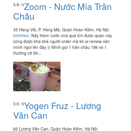
Zoom - Nước Mía Trân
3.8
/ 5
Châu
35 Hàng Vải, P. Hàng Mã, Quận Hoàn Kiếm, Hà Nội
binhhlee
:
Nãy thèm nước mía quá tìm được quán này
cũng được kha khá người order mà kh ai review nên
mình ngoi lên đây )) Mình gọi 1 trân châu 18k và 1
thường cỡ lớn...
Yogen Fruz - Lương
3.6
/ 5
Văn Can
66 Lương Văn Can, Quận Hoàn Kiếm, Hà Nội