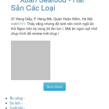
Sản Các Loại
37 Hàng Giầy, P. Hàng Mã, Quận Hoàn Kiếm, Hà Nội
noki1711
:
Thấy vắng nhưng đồ tươi nên mình ngồi ăn
thử Ngon trên kỳ vọng 20 lần lun í. Mãi ăn ngon sựt nhớ
chụp hình để review mới chụp í
Xem thêm
Ăn uống
-
Du lịch
-
Cưới hỏi
-