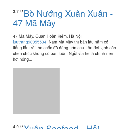
Bò Nướng Xuân Xuân -
3.7
/ 5
47 Mã Mây
47 Mã Mây, Quận Hoàn Kiếm, Hà Nội
luutrang98955534
:
Nầm Mã Mây thì bán lâu năm có
tiếng lắm rồi, hè chắc đỡ đông hơn chứ t ăn đợt lạnh còn
chen chúc không có bàn luôn. Ngồi vỉa hè là chính nên
hơi nóng...
Xuân Seafood - Hải
4.9
/ 5