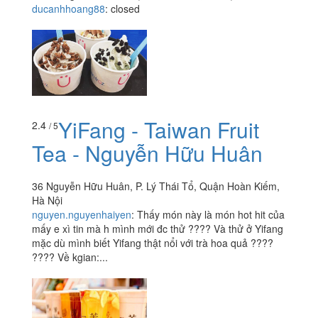
ducanhhoang88
:
closed
YiFang - Taiwan Fruit
2.4
/ 5
Tea - Nguyễn Hữu Huân
36 Nguyễn Hữu Huân, P. Lý Thái Tổ, Quận Hoàn Kiếm,
Hà Nội
nguyen.nguyenhaiyen
:
Thấy món này là món hot hit của
mấy e xì tin mà h mình mới đc thử ???? Và thử ở Yifang
mặc dù mình biết Yifang thật nổi với trà hoa quả ????
???? Về kgian:...