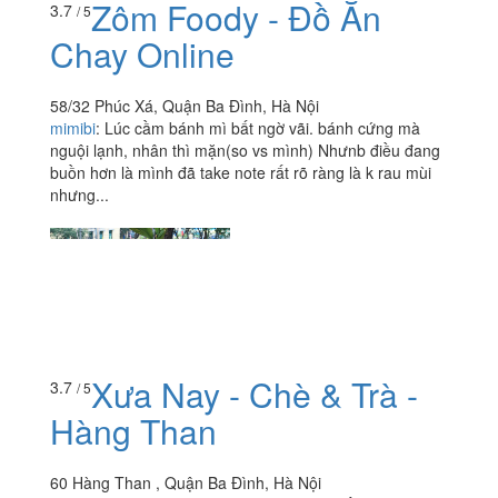
Zôm Foody - Đồ Ăn
3.7
/ 5
Chay Online
58/32 Phúc Xá, Quận Ba Đình, Hà Nội
mimibi
:
Lúc cầm bánh mì bất ngờ vãi. bánh cứng mà
nguội lạnh, nhân thì mặn(so vs mình) Nhưnb điều đang
buồn hơn là mình đã take note rất rõ ràng là k rau mùi
nhưng...
Xưa Nay - Chè & Trà -
3.7
/ 5
Hàng Than
60 Hàng Than , Quận Ba Đình, Hà Nội