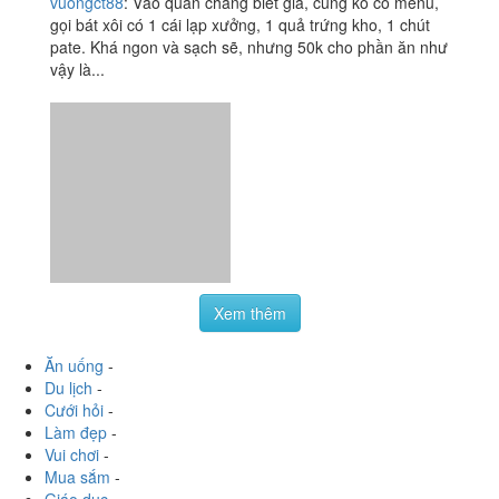
Khắc Nhu
26B Nguyễn Khắc Nhu, Quận Ba Đình, Hà Nội
vuongct88
:
Vào quán chẳng biết giá, cũng ko có menu,
gọi bát xôi có 1 cái lạp xưởng, 1 quả trứng kho, 1 chút
pate. Khá ngon và sạch sẽ, nhưng 50k cho phần ăn như
vậy là...
Xem thêm
Ăn uống
-
Du lịch
-