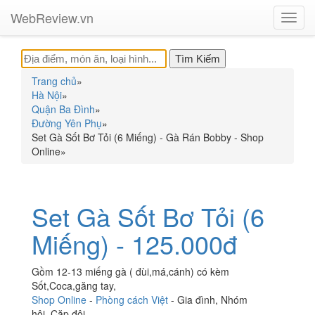
WebReview.vn
Toggl
navig
Trang chủ
»
Hà Nội
»
Quận Ba Đình
»
Đường Yên Phụ
»
Set Gà Sốt Bơ Tỏi (6 Miếng) - Gà Rán Bobby - Shop
Online
»
Set Gà Sốt Bơ Tỏi (6
Miếng) - 125.000đ
Gồm 12-13 miếng gà ( đùi,má,cánh) có kèm
Sốt,Coca,găng tay,
Shop Online
-
Phòng cách Việt
-
Gia đình
,
Nhóm
hội
,
Cặp đôi