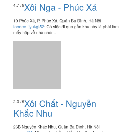
Xôi Nga - Phúc Xá
4.7
/ 5
19 Phúc Xá, P. Phúc Xá, Quận Ba Đình, Hà Nội
foodee_jyukgt52
:
Có việc đi qua gần khu này là phải làm
mấy hộp về nhà chén..
Xôi Chất - Nguyễn
2.0
/ 5