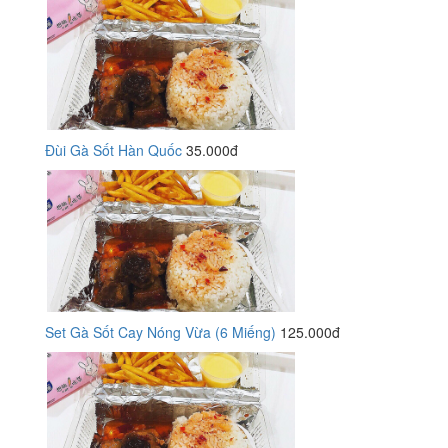
Đùi Gà Sốt Hàn Quốc
35.000đ
Set Gà Sốt Cay Nóng Vừa (6 Miếng)
125.000đ