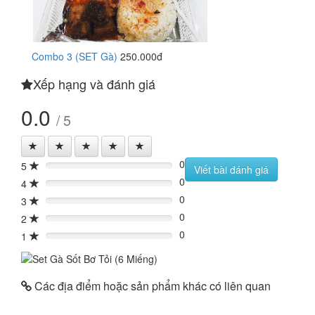
Combo 3 (SET Gà)
250.000đ
Xếp hạng và đánh giá
0.0
/ 5
0
5
0%
Viết bài đánh giá
0
4
0%
0
3
0%
0
2
0%
0
1
0%
Các địa điểm hoặc sản phẩm khác có liên quan