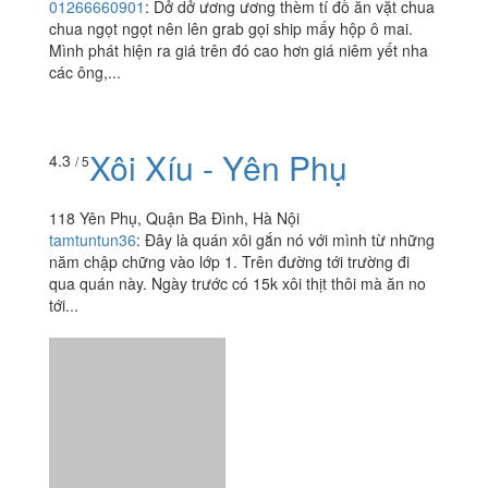
01266660901
:
Dở dở ương ương thèm tí đồ ăn vặt chua
chua ngọt ngọt nên lên grab gọi ship mấy hộp ô mai.
Mình phát hiện ra giá trên đó cao hơn giá niêm yết nha
các ông,...
Xôi Xíu - Yên Phụ
4.3
/ 5
118 Yên Phụ, Quận Ba Đình, Hà Nội
tamtuntun36
:
Đây là quán xôi gắn nó với mình từ những
năm chập chững vào lớp 1. Trên đường tới trường đi
qua quán này. Ngày trước có 15k xôi thịt thôi mà ăn no
tới...