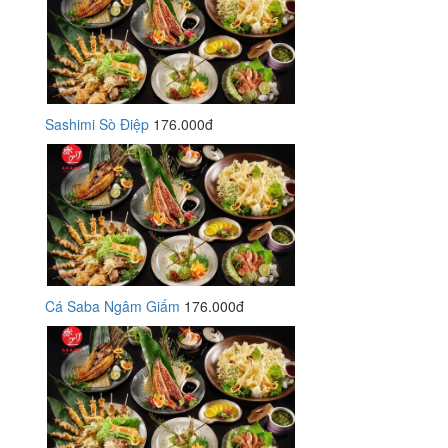
Sashimi Sò Điệp
176.000đ
Cá Saba Ngâm Giấm
176.000đ