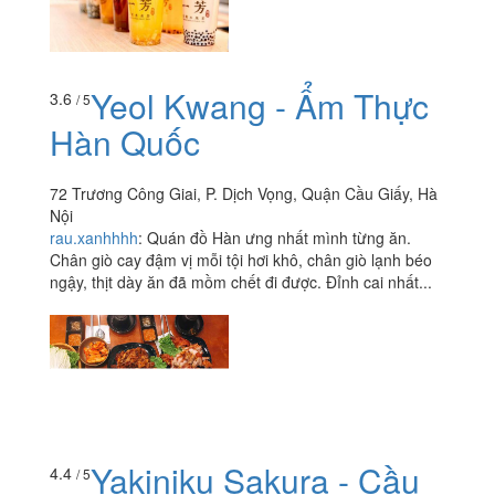
Yeol Kwang - Ẩm Thực
3.6
/ 5
Hàn Quốc
72 Trương Công Giai, P. Dịch Vọng, Quận Cầu Giấy, Hà
Nội
rau.xanhhhh
:
Quán đồ Hàn ưng nhất mình từng ăn.
Chân giò cay đậm vị mỗi tội hơi khô, chân giò lạnh béo
ngậy, thịt dày ăn đã mồm chết đi được. Đỉnh cai nhất...
Yakiniku Sakura - Cầu
4.4
/ 5