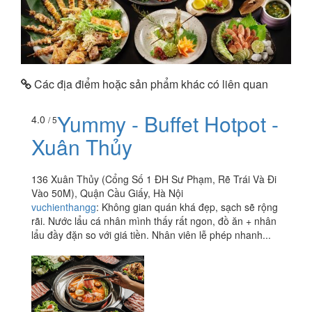
Các địa điểm hoặc sản phẩm khác có liên quan
Yummy - Buffet Hotpot -
4.0
/ 5
Xuân Thủy
136 Xuân Thủy (Cổng Số 1 ĐH Sư Phạm, Rẽ Trái Và Đi
Vào 50M), Quận Cầu Giấy, Hà Nội
vuchienthangg
:
Không gian quán khá đẹp, sạch sẽ rộng
rãi. Nước lẩu cá nhân mình thấy rất ngon, đồ ăn + nhân
lẩu đầy đặn so với giá tiền. Nhân viên lễ phép nhanh...