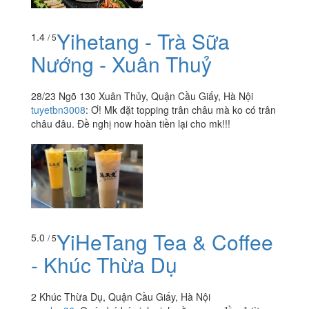
Yihetang - Trà Sữa
1.4
/ 5
Nướng - Xuân Thuỷ
28/23 Ngõ 130 Xuân Thủy, Quận Cầu Giấy, Hà Nội
tuyetbn3008
:
Ơ! Mk đặt topping trân châu mà ko có trân
châu đâu. Đề nghị now hoàn tiền lại cho mk!!!
YiHeTang Tea & Coffee
5.0
/ 5
- Khúc Thừa Dụ
2 Khúc Thừa Dụ, Quận Cầu Giấy, Hà Nội