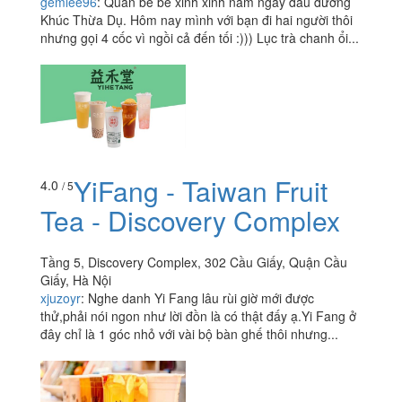
gemlee96
:
Quán bé bé xinh xinh nằm ngay đầu đường
Khúc Thừa Dụ. Hôm nay mình với bạn đi hai người thôi
nhưng gọi 4 cốc vì ngồi cả đến tối :))) Lục trà chanh ổi...
YiFang - Taiwan Fruit
4.0
/ 5
Tea - Discovery Complex
Tầng 5, Discovery Complex, 302 Cầu Giấy, Quận Cầu
Giấy, Hà Nội
xjuzoyr
:
Nghe danh Yi Fang lâu rùi giờ mới được
thử,phải nói ngon như lời đồn là có thật đấy ạ.Yi Fang ở
đây chỉ là 1 góc nhỏ với vài bộ bàn ghế thôi nhưng...