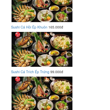
Sushi Cá Hồi Ép Khuôn
165.000đ
Sushi Cá Trích Ép Trứng
99.000đ