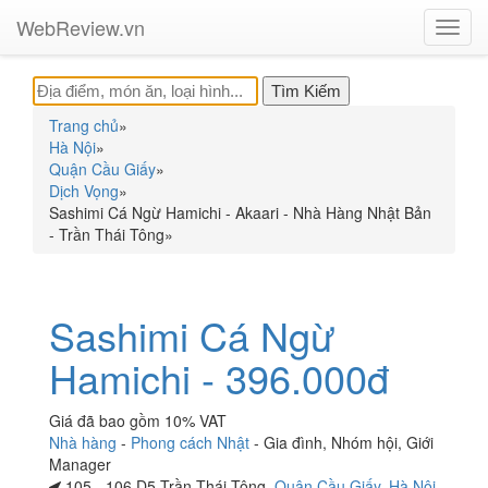
WebReview.vn
Toggl
navig
Trang chủ
»
Hà Nội
»
Quận Cầu Giấy
»
Dịch Vọng
»
Sashimi Cá Ngừ Hamichi - Akaari - Nhà Hàng Nhật Bản
- Trần Thái Tông
»
Sashimi Cá Ngừ
Hamichi - 396.000đ
Giá đã bao gồm 10% VAT
Nhà hàng
-
Phong cách Nhật
-
Gia đình
,
Nhóm hội
,
Giới
Manager
105 - 106 D5 Trần Thái Tông,
Quận Cầu Giấy
,
Hà Nội