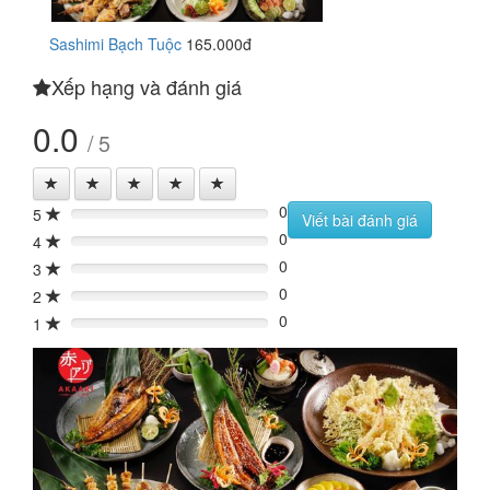
Sashimi Bạch Tuộc
165.000đ
Xếp hạng và đánh giá
0.0
/ 5
0
5
0%
Viết bài đánh giá
0
4
0%
0
3
0%
0
2
0%
0
1
0%