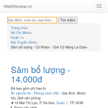
WebReview.vn
Toggl
navig
Trang chủ
»
Hồ Chí Minh
»
Quận 1
»
Đài Truyền Hình
»
Sâm bổ lượng - Cô Khâm - Chè Củ Năng Lá Dứa
»
Sâm bổ lượng -
14.000đ
Đã bao gồm phí bao bì
Ăn vặt/vỉa hè
-
Phòng cách Việt
-
Gia đình
,
Nhóm
hội
,
Giới văn phòng
19 Mai Thị Lựu, P. Đa Kao,
Quận 1
, TP. HCM
Đang cập nhật