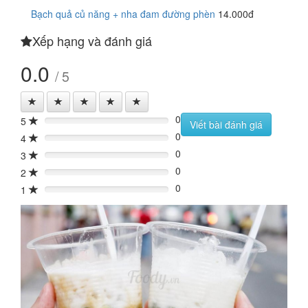
Bạch quả củ năng + nha đam đường phèn
14.000đ
Xếp hạng và đánh giá
0.0
/ 5
0
5
0%
Viết bài đánh giá
0
4
0%
0
3
0%
0
2
0%
0
1
0%