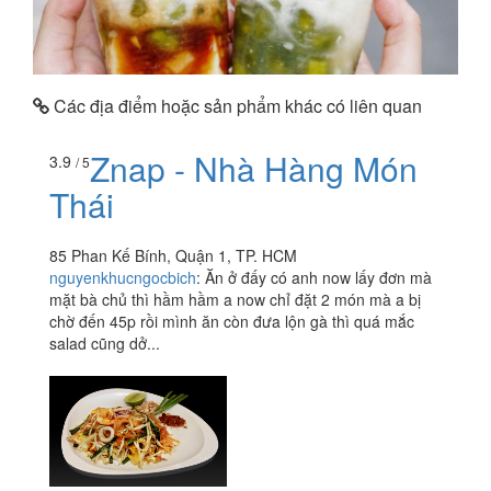
Các địa điểm hoặc sản phẩm khác có liên quan
Znap - Nhà Hàng Món
3.9
/ 5
Thái
85 Phan Kế Bính, Quận 1, TP. HCM
nguyenkhucngocbich
:
Ăn ở đấy có anh now lấy đơn mà
mặt bà chủ thì hầm hầm a now chỉ đặt 2 món mà a bị
chờ đến 45p rồi mình ăn còn đưa lộn gà thì quá mắc
salad cũng dở...