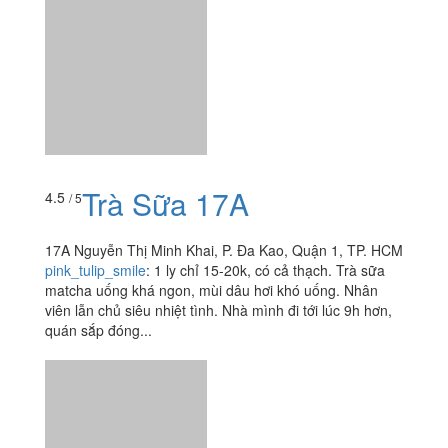
61 Nguyễn Bỉnh Khiêm, P. Đa Kao, Quận 1, TP. HCM
trinhnguyen175
:
Đòi hỏi fai ngon thì...theo mình chất
lượng đi đôi với giá nhé :). Đã thử cả 4 loại
Trà Sữa 17A
4.5
/ 5
17A Nguyễn Thị Minh Khai, P. Đa Kao, Quận 1, TP. HCM
pink_tulip_smile
:
1 ly chỉ 15-20k, có cả thạch. Trà sữa
matcha uống khá ngon, mùi dâu hơi khó uống. Nhân
viên lẫn chủ siêu nhiệt tình. Nhà mình đi tới lúc 9h hơn,
quán sắp đóng...