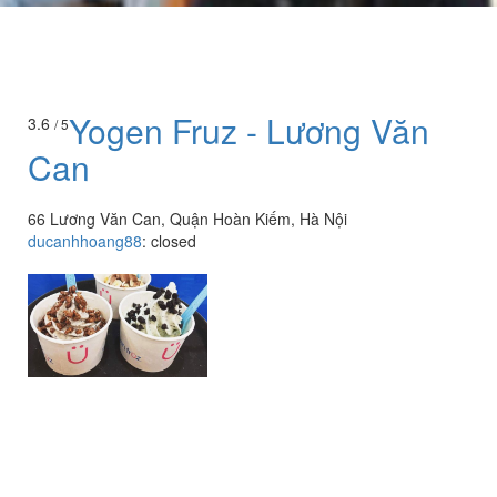
Yogen Fruz - Lương Văn
3.6
/ 5
Can
66 Lương Văn Can, Quận Hoàn Kiếm, Hà Nội
ducanhhoang88
:
closed