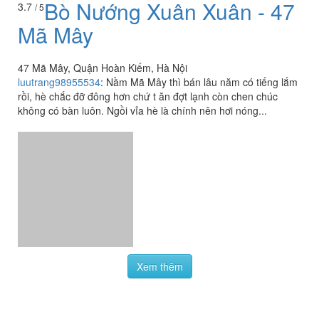
Bò Nướng Xuân Xuân - 47
3.7
/ 5
Mã Mây
47 Mã Mây, Quận Hoàn Kiếm, Hà Nội
luutrang98955534
:
Nầm Mã Mây thì bán lâu năm có tiếng lắm
rồi, hè chắc đỡ đông hơn chứ t ăn đợt lạnh còn chen chúc
không có bàn luôn. Ngồi vỉa hè là chính nên hơi nóng...
Xem thêm