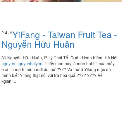
YiFang - Taiwan Fruit Tea -
2.4
/ 5
Nguyễn Hữu Huân
36 Nguyễn Hữu Huân, P. Lý Thái Tổ, Quận Hoàn Kiếm, Hà Nội
nguyen.nguyenhaiyen
:
Thấy món này là món hot hit của mấy
e xì tin mà h mình mới đc thử ???? Và thử ở Yifang mặc dù
mình biết Yifang thật nổi với trà hoa quả ???? ???? Về
kgian:...