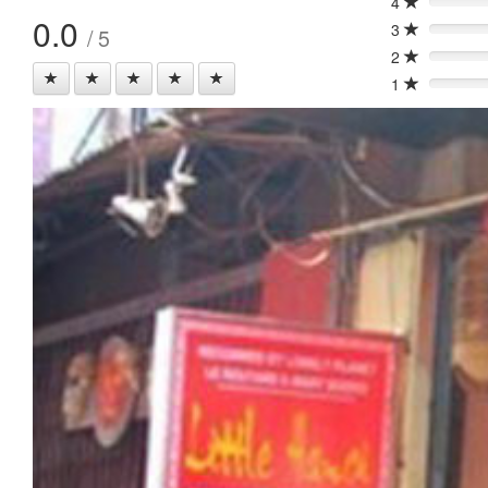
4
0%
0.0
3
/ 5
0%
2
0%
1
0%