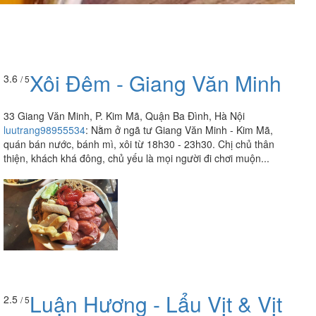
Xôi Đêm - Giang Văn Minh
3.6
/ 5
33 Giang Văn Minh, P. Kim Mã, Quận Ba Đình, Hà Nội
luutrang98955534
:
Nằm ở ngã tư Giang Văn Minh - Kim Mã,
quán bán nước, bánh mì, xôi từ 18h30 - 23h30. Chị chủ thân
thiện, khách khá đông, chủ yếu là mọi người đi chơi muộn...
Luận Hương - Lẩu Vịt & Vịt
2.5
/ 5