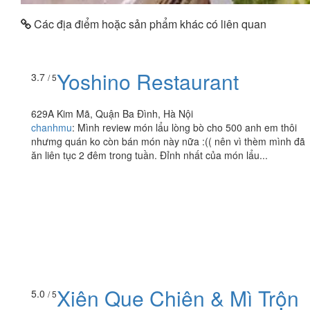
Các địa điểm hoặc sản phẩm khác có liên quan
Yoshino Restaurant
3.7
/ 5
629A Kim Mã, Quận Ba Đình, Hà Nội
chanhmu
:
Mình review món lẩu lòng bò cho 500 anh em thôi
nhưmg quán ko còn bán món này nữa :(( nên vì thèm mình đã
ăn liên tục 2 đêm trong tuần. Đỉnh nhất của món lẩu...
Xiên Que Chiên & Mì Trộn
5.0
/ 5