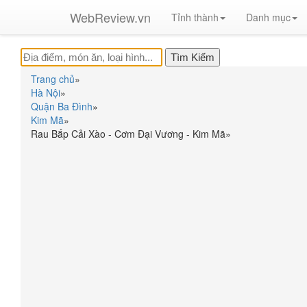
WebReview.vn
Tỉnh thành
Danh mục
Trang chủ
»
Hà Nội
»
Quận Ba Đình
»
Kim Mã
»
Rau Bắp Cải Xào - Cơm Đại Vương - Kim Mã
»