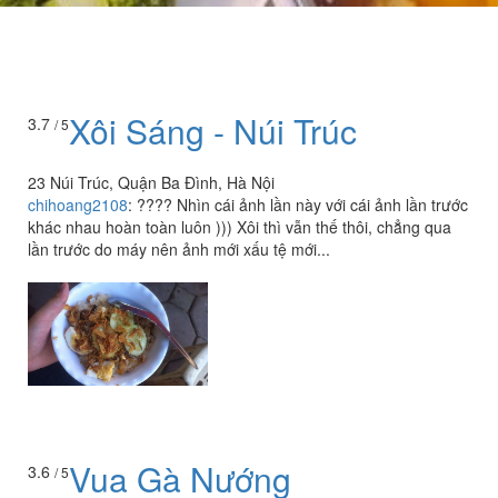
Xôi Sáng - Núi Trúc
3.7
/ 5
23 Núi Trúc, Quận Ba Đình, Hà Nội
chihoang2108
:
???? Nhìn cái ảnh lần này với cái ảnh lần trước
khác nhau hoàn toàn luôn ))) Xôi thì vẫn thế thôi, chẳng qua
lần trước do máy nên ảnh mới xấu tệ mới...
Vua Gà Nướng
3.6
/ 5