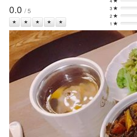
4
0%
0.0
3
/ 5
0%
2
0%
1
0%