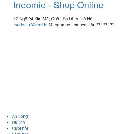
Indomie - Shop Online
12 Ngõ 24 Kim Mã, Quận Ba Đình, Hà Nội
foodee_r80dra1h
:
Mì ngon hơn cả nyc luôn????????
Ăn uống
-
Du lịch
-
Cưới hỏi
-
Làm đẹp
-
Vui chơi
-
Mua sắm
-
Giáo dục
-
Dịch vụ