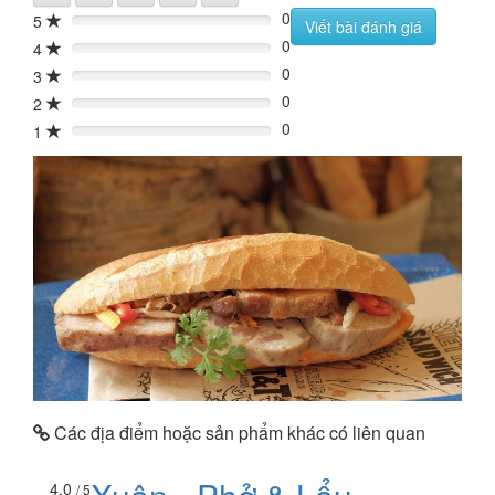
0
5
0%
Viết bài đánh giá
0
4
0%
0
3
0%
0
2
0%
0
1
0%
Các địa điểm hoặc sản phẩm khác có liên quan
4.0
/ 5