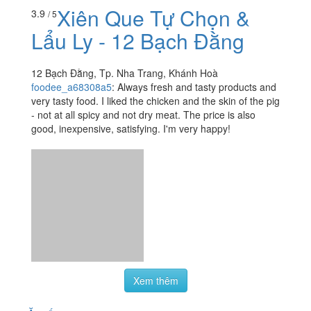
- not at all spicy and not dry meat. The price is also
good, inexpensive, satisfying. I'm very happy!
Xem thêm
Ăn uống
-
Du lịch
-
Cưới hỏi
-
Làm đẹp
-
Vui chơi
-
Mua sắm
-
Giáo dục
-
Dịch vụ