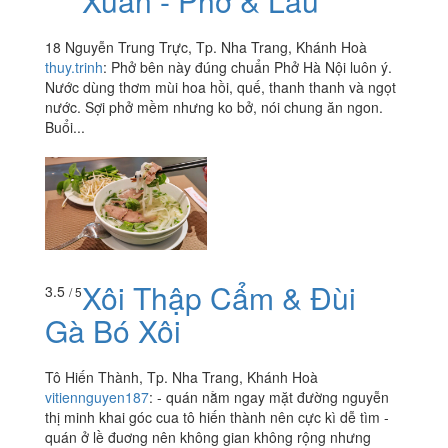
Xuân - Phở & Lẩu
18 Nguyễn Trung Trực, Tp. Nha Trang, Khánh Hoà
thuy.trinh
:
Phở bên này đúng chuẩn Phở Hà Nội luôn ý.
Nước dùng thơm mùi hoa hồi, quế, thanh thanh và ngọt
nước. Sợi phở mềm nhưng ko bở, nói chung ăn ngon.
Buổi...
Xôi Thập Cẩm & Đùi
3.5
/ 5
Gà Bó Xôi
Tô Hiến Thành, Tp. Nha Trang, Khánh Hoà
vitiennguyen187
:
- quán nằm ngay mặt đường nguyễn
thị minh khai góc cua tô hiến thành nên cực kì dễ tìm -
quán ở lề đuơng nên không gian không rộng nhưng