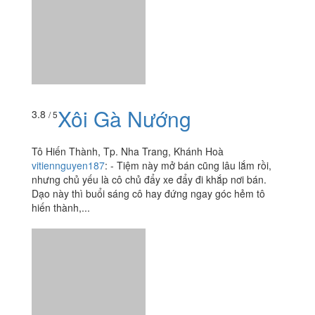
Xôi Gà Nướng
3.8
/ 5
Tô Hiến Thành, Tp. Nha Trang, Khánh Hoà
vitiennguyen187
:
- Tiệm này mở bán cũng lâu lắm rồi,
nhưng chủ yếu là cô chủ đẩy xe đẩy đi khắp nơi bán.
Dạo này thì buổi sáng cô hay đứng ngay góc hẻm tô
hiến thành,...
Xôi Cá Kho
3.5
/ 5
117 Huỳnh Thúc Kháng, P. Tân Lập, Tp. Nha Trang,