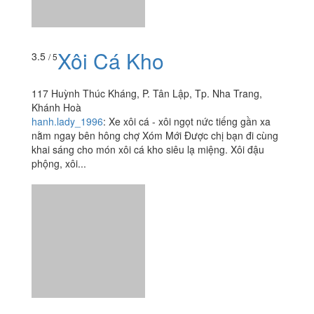
Khánh Hoà
hanh.lady_1996
:
Xe xôi cá - xôi ngọt nức tiếng gần xa
nằm ngay bên hông chợ Xóm Mới Được chị bạn đi cùng
khai sáng cho món xôi cá kho siêu lạ miệng. Xôi đậu
phộng, xôi...
Xiên Que Tự Chọn &
3.9
/ 5
Lẩu Ly - 12 Bạch Đằng
12 Bạch Đằng, Tp. Nha Trang, Khánh Hoà
foodee_a68308a5
:
Always fresh and tasty products and
very tasty food. I liked the chicken and the skin of the pig