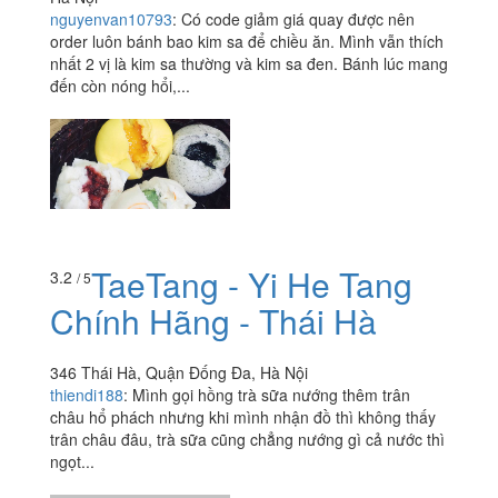
Online
22 Ngõ 67 Thái Thịnh, P. Thịnh Quang, Quận Đống Đa,
Hà Nội
nguyenvan10793
:
Có code giảm giá quay được nên
order luôn bánh bao kim sa để chiều ăn. Mình vẫn thích
nhất 2 vị là kim sa thường và kim sa đen. Bánh lúc mang
đến còn nóng hổi,...
TaeTang - Yi He Tang
3.2
/ 5
Chính Hãng - Thái Hà
346 Thái Hà, Quận Đống Đa, Hà Nội
thiendi188
:
Mình gọi hồng trà sữa nướng thêm trân