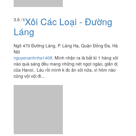
Xôi Các Loại - Đường
3.6
/ 5
Láng
Ngõ 470 Đường Láng, P. Láng Hạ, Quận Đống Đa, Hà
Nội
nguyenanhnha1408
:
Mình nhận ra là bất kì 1 hàng xôi
nào quà sáng đều mang những nét ngọt ngào, giản dị
của Hanoi.. Lâu rồi mình k đc ăn xôi nữa, vì hôm nào
cũng vội vội đi...