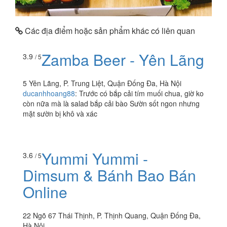
Các địa điểm hoặc sản phẩm khác có liên quan
Zamba Beer - Yên Lãng
3.9
/ 5
5 Yên Lãng, P. Trung Liệt, Quận Đống Đa, Hà Nội
ducanhhoang88
:
Trước có bắp cải tím muối chua, giờ ko
còn nữa mà là salad bắp cải bào Sườn sốt ngon nhưng
mặt sườn bị khô và xác
Yummi Yummi -
3.6
/ 5
Dimsum & Bánh Bao Bán