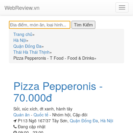
WebReview.vn
Toggl
navig
Trang chủ
»
Hà Nội
»
Quận Đống Đa
»
Thái Hà Thái Thịnh
»
Pizza Pepperonis - T Food - Food & Drinks
»
Pizza Pepperonis -
70.000đ
Sốt, xúc xích, ớt xanh, hành tây
Quán ăn
-
Quốc tế
-
Nhóm hội
,
Cặp đôi
P113 Ngõ 167/37 Tây Sơn,
Quận Đống Đa
,
Hà Nội
Đang cập nhật
09:00 - 23:00