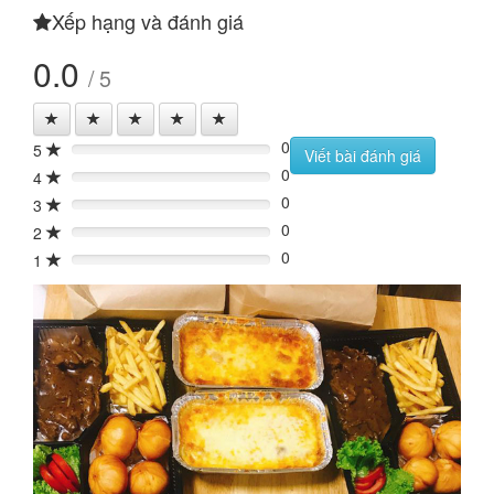
Xếp hạng và đánh giá
0.0
/ 5
0
5
0%
Viết bài đánh giá
0
4
0%
0
3
0%
0
2
0%
0
1
0%