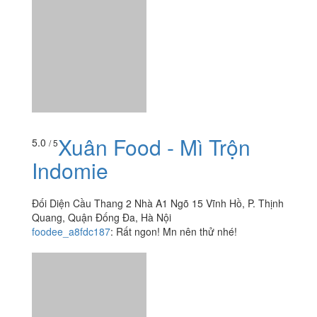
châu hổ phách nhưng khi mình nhận đồ thì không thấy
trân châu đâu, trà sữa cũng chẳng nướng gì cả nước thì
ngọt...
Xuân Food - Mì Trộn
5.0
/ 5
Indomie
Đối Diện Cầu Thang 2 Nhà A1 Ngõ 15 Vĩnh Hồ, P. Thịnh
Quang, Quận Đống Đa, Hà Nội
foodee_a8fdc187
:
Rất ngon! Mn nên thử nhé!