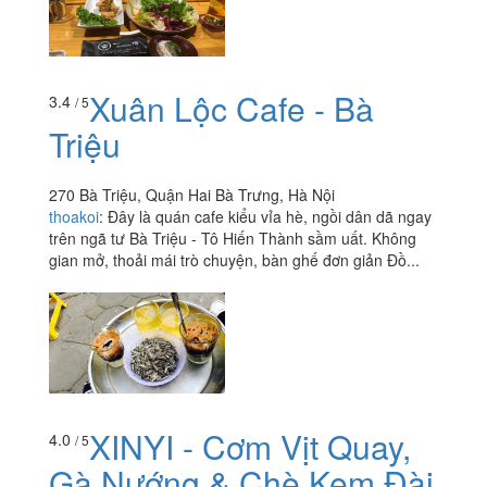
Xuân Lộc Cafe - Bà
3.4
/ 5
Triệu
270 Bà Triệu, Quận Hai Bà Trưng, Hà Nội
thoakoi
:
Đây là quán cafe kiểu vỉa hè, ngồi dân dã ngay
trên ngã tư Bà Triệu - Tô Hiến Thành sầm uất. Không
gian mở, thoải mái trò chuyện, bàn ghế đơn giản Đồ...
XINYI - Cơm Vịt Quay,
4.0
/ 5
Gà Nướng & Chè Kem Đài