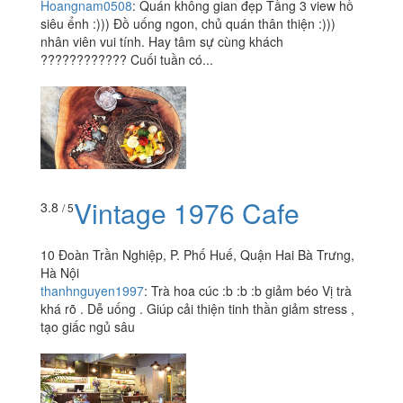
Hoangnam0508
:
Quán không gian đẹp Tầng 3 view hồ
siêu ểnh :))) Đồ uống ngon, chủ quán thân thiện :)))
nhân viên vui tính. Hay tâm sự cùng khách
???????????? Cuối tuần có...
Vintage 1976 Cafe
3.8
/ 5
10 Đoàn Trần Nghiệp, P. Phố Huế, Quận Hai Bà Trưng,
Hà Nội
thanhnguyen1997
:
Trà hoa cúc :b :b :b giảm béo Vị trà
khá rõ . Dễ uống . Giúp cải thiện tinh thần giảm stress ,
tạo giấc ngủ sâu