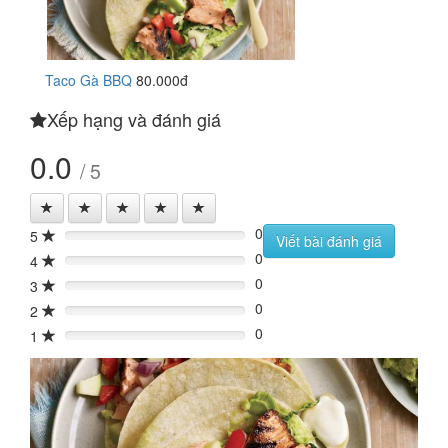
Taco Gà BBQ
80.000đ
Xếp hạng và đánh giá
0.0
/ 5
0
5
0%
Viết bài đánh giá
0
4
0%
0
3
0%
0
2
0%
0
1
0%