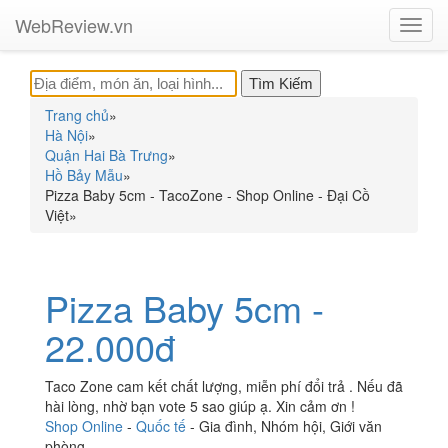
WebReview.vn
Toggl
navig
Trang chủ
»
Hà Nội
»
Quận Hai Bà Trưng
»
Hồ Bảy Mẫu
»
Pizza Baby 5cm - TacoZone - Shop Online - Đại Cồ
Việt
»
Pizza Baby 5cm -
22.000đ
Taco Zone cam kết chất lượng, miễn phí đổi trả . Nếu đã
hài lòng, nhờ bạn vote 5 sao giúp ạ. Xin cảm ơn !
Shop Online
-
Quốc tế
-
Gia đình
,
Nhóm hội
,
Giới văn
phòng