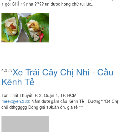
1 gói CHỈ 7K nha ???? tin được hong chứ tui lúc...
Xe Trái Cây Chị Nhi - Cầu
4.3
/ 5
Kênh Tẻ
Tôn Thất Thuyết, P. 3, Quận 4, TP. HCM
meexqyen.382
:
Nằm dưới gầm cầu Kênh Tẻ - Đường***Q4 Chị
chủ dthggggg Đồng giá 10k,ăn ổn, giá rẻ ^^