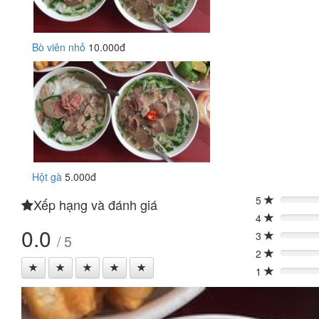
Bò viên nhỏ
10.000đ
Hột gà
5.000đ
5
Xếp hạng và đánh giá
0%
4
0%
0.0
3
/ 5
0%
2
0%
1
0%