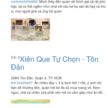
minhminh050690
:
Mình thấy đến quán rất thích giá cả rất phù
hợp, lại có thể ngắm nhìn chơi với các bé bọ sát rất hay và thú
vị, mọi nguời ghé và ủng hộ quán
Xiên Que Tự Chọn - Tôn
3.5
/ 5
Đản
328H Tôn Đản, Quận 4, TP. HCM
linh.ho020497
:
Ăn nhiêu đây + 3 ly kem hết 115k, 2 anh chị
bán dễ thương lắm, quán hơi bé đa số mua mang về. Kem
ngon, chả cá chiên vừa phải nên hơi có cảm giác như ăn đồ...