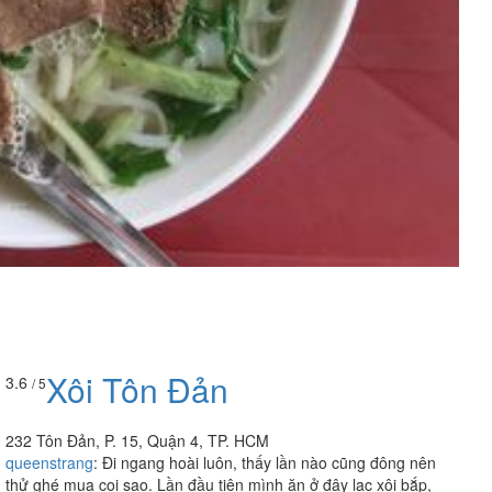
Xôi Tôn Đản
3.6
/ 5
232 Tôn Đản, P. 15, Quận 4, TP. HCM
queenstrang
:
Đi ngang hoài luôn, thấy lần nào cũng đông nên
thử ghé mua coi sao. Lần đầu tiên mình ăn ở đây lac xôi bắp,