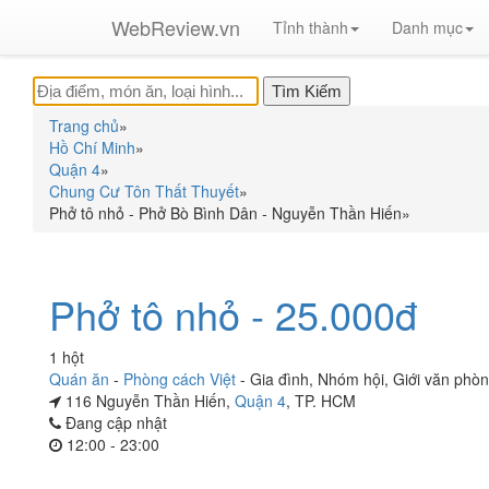
WebReview.vn
Tỉnh thành
Danh mục
Trang chủ
»
Hồ Chí Minh
»
Quận 4
»
Chung Cư Tôn Thất Thuyết
»
Phở tô nhỏ - Phở Bò Bình Dân - Nguyễn Thần Hiến
»
Phở tô nhỏ - 25.000đ
1 hột
Quán ăn
-
Phòng cách Việt
-
Gia đình
,
Nhóm hội
,
Giới văn phò
116 Nguyễn Thần Hiến,
Quận 4
, TP. HCM
Đang cập nhật
12:00 - 23:00