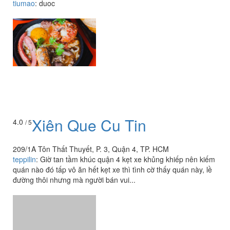
tiumao
:
duoc
Xiên Que Cu Tin
4.0
/ 5
209/1A Tôn Thất Thuyết, P. 3, Quận 4, TP. HCM
teppilin
:
Giờ tan tầm khúc quận 4 kẹt xe khủng khiếp nên kiếm
quán nào đó tấp vô ăn hết kẹt xe thì tình cờ thấy quán này, lề
đường thôi nhưng mà người bán vui...