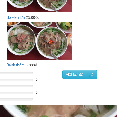
Bò viên lớn
25.000đ
Bánh thêm
5.000đ
0
Viết bài đánh giá
0
0
0
0