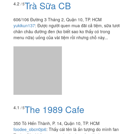
The 1989 Cafe
4.1
/ 5
350 Tô Hiến Thành, P. 14, Quận 10, TP. HCM
foodee_obcn0jo6
:
Thấy cái tên là ấn tượng do mình fan
Taylor Còn không gian quán thoáng rộng là đương
nhiên, nhưng mà siêu đa dạng lun Nước mình dùng cafe
nên thấy cũng okeyy