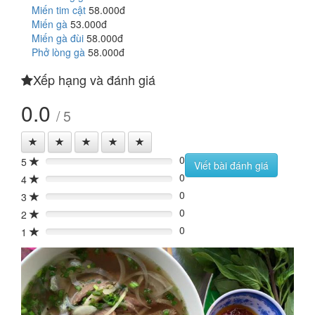
Miến tim cật
58.000đ
Miến gà
53.000đ
Miến gà đùi
58.000đ
Phở lòng gà
58.000đ
Xếp hạng và đánh giá
0.0
/ 5
0
5
0%
Viết bài đánh giá
0
4
0%
0
3
0%
0
2
0%
0
1
0%