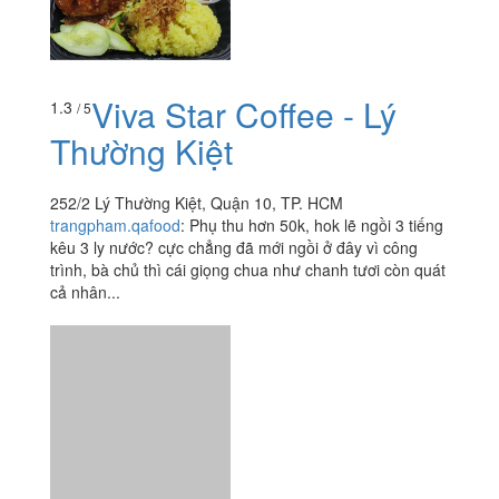
Viva Star Coffee - Lý
1.3
/ 5
Thường Kiệt
252/2 Lý Thường Kiệt, Quận 10, TP. HCM
trangpham.qafood
:
Phụ thu hơn 50k, hok lẽ ngồi 3 tiếng
kêu 3 ly nước? cực chẳng đã mới ngồi ở đây vì công
trình, bà chủ thì cái giọng chua như chanh tươi còn quát
cả nhân...
Vị Sài Gòn - Bún Thịt
3.1
/ 5
Nướng - Nguyễn Thượng
Hiền