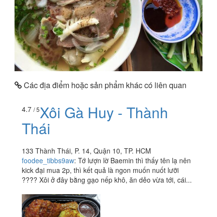
Các địa điểm hoặc sản phẩm khác có liên quan
Xôi Gà Huy - Thành
4.7
/ 5
Thái
133 Thành Thái, P. 14, Quận 10, TP. HCM
foodee_tibbs9aw
:
Tớ lượn lờ Baemin thì thấy tên lạ nên
kick đại mua 2p, thì kết quả là ngon muốn nuốt lưỡi
???? Xôi ở đây bằng gạo nếp khô, ăn dẻo vừa tới, cái...