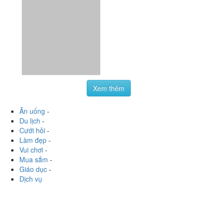
Xem thêm
Ăn uống
-
Du lịch
-
Cưới hỏi
-
Làm đẹp
-
Vui chơi
-
Mua sắm
-
Giáo dục
-
Dịch vụ