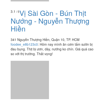
341 Nguyễn Thượng Hiền, Quận 10, TP. HCM
foodee_e8b123c0
:
Hôm nay mình ăn cơm tấm sườn bị
đau bụng. Thịt bị ươn, dày, nướng ko chín. Giá quá cao
so với thị trường. Thất vọng!
Trà Sữa CB
4.2
/ 5
606/106 Đường 3 Tháng 2, Quận 10, TP. HCM
yukikun137
:
Được người quen mua đãi cả tiệm, sữa tươi
chân châu đường đen (ko biết sao ko thấy có trong
menu nữa) uống của vài tiệm rồi nhưng chỗ này...