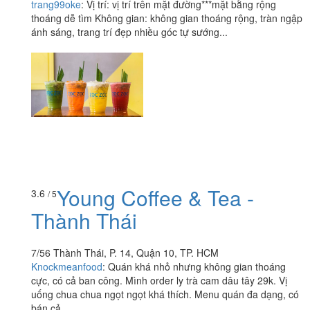
trang99oke
:
Vị trí: vị trí trên mặt đường***mặt bằng rộng
thoáng dễ tìm Không gian: không gian thoáng rộng, tràn ngập
ánh sáng, trang trí đẹp nhiều góc tự sướng...
Young Coffee & Tea -
3.6
/ 5
Thành Thái
7/56 Thành Thái, P. 14, Quận 10, TP. HCM
Knockmeanfood
:
Quán khá nhỏ nhưng không gian thoáng
cực, có cả ban công. Mình order ly trà cam dâu tây 29k. Vị
uống chua chua ngọt ngọt khá thích. Menu quán đa dạng, có
bán cả...