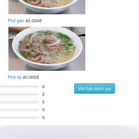
Phở gân
40.000đ
Phở tái
40.000đ
0
Viết bài đánh giá
0
0
0
0