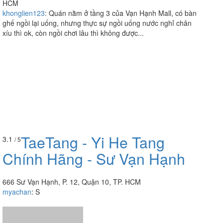
HCM
khonglien123
:
Quán nằm ở tầng 3 của Vạn Hạnh Mall, có bàn
ghế ngồi lại uống, nhưng thực sự ngồi uống nước nghỉ chân
xíu thì ok, còn ngồi chơi lâu thì không được...
TaeTang - Yi He Tang
3.1
/ 5
Chính Hãng - Sư Vạn Hạnh
666 Sư Vạn Hạnh, P. 12, Quận 10, TP. HCM
myachan
:
S