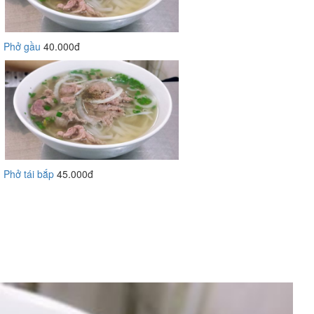
Phở gầu
40.000đ
Phở tái bắp
45.000đ