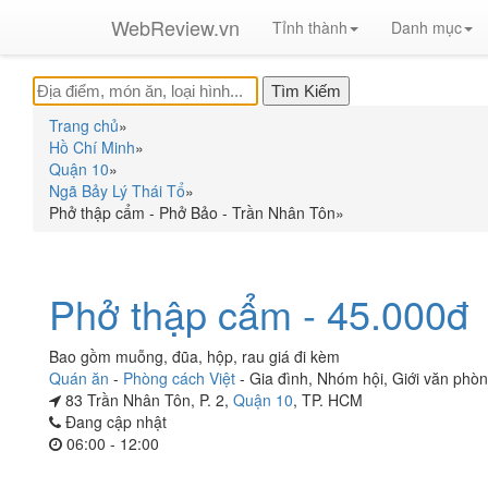
WebReview.vn
Tỉnh thành
Danh mục
Trang chủ
»
Hồ Chí Minh
»
Quận 10
»
Ngã Bảy Lý Thái Tổ
»
Phở thập cẩm - Phở Bảo - Trần Nhân Tôn
»
Phở thập cẩm - 45.000đ
Bao gồm muỗng, đũa, hộp, rau giá đi kèm
Quán ăn
-
Phòng cách Việt
-
Gia đình
,
Nhóm hội
,
Giới văn phò
83 Trần Nhân Tôn, P. 2,
Quận 10
, TP. HCM
Đang cập nhật
06:00 - 12:00