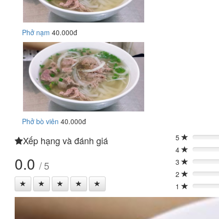
Phở nạm
40.000đ
Phở bò viên
40.000đ
5
Xếp hạng và đánh giá
0%
4
0%
0.0
3
/ 5
0%
2
0%
1
0%