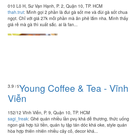
010 Lô H, Sư Vạn Hạnh, P. 2, Quận 10, TP. HCM
thah.trut
:
Mình gọi 2 phần là đui gà sốt me và đùi gà sốt chua
ngọt. Chỉ với giá 27k mỗi phần mà ăn phê lắm nha. Mình thấy
giá rẻ mà gà thì xuất sắc. ai là fan...
Young Coffee & Tea - Vĩnh
3.9
/ 5
Viễn
152/12 Vĩnh Viễn, P. 9, Quận 10, TP. HCM
sagi_freak
:
Ghé quán nhiều lần pvụ khá dễ thương, thức uống
ngon giá hợp túi tiền, quán tụ tập tán dóc khá oke, style quán
hòa hợp thiên nhiên nhiều cây cỏ, decor khá...