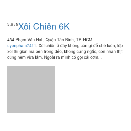
Xôi Chiên 6K
3.6
/ 5
434 Phạm Văn Hai , Quận Tân Bình, TP. HCM
uyenpham7411
:
Xôi chiên ở đây không còn gì để chê luôn, lớp
xôi thì giòn mà bên trong dẻo, không cứng ngắc, còn nhân thịt
cũng nêm vừa lắm. Ngoài ra mình có gọi cái cơm...
Út Thư - Quán Trà & Cà
4.3
/ 5