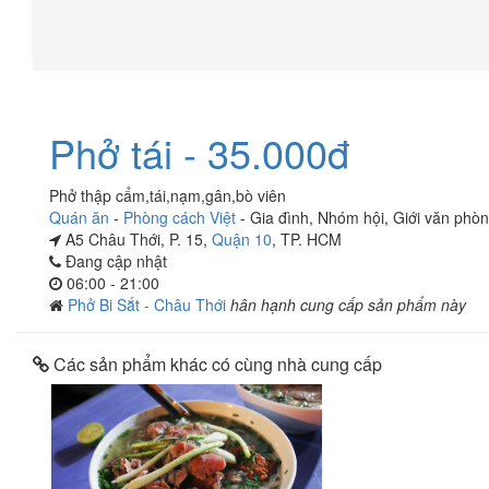
Phở tái - 35.000đ
Phở thập cẩm,tái,nạm,gân,bò viên
Quán ăn
-
Phòng cách Việt
-
Gia đình
,
Nhóm hội
,
Giới văn phò
A5 Châu Thới, P. 15,
Quận 10
, TP. HCM
Đang cập nhật
06:00 - 21:00
Phở Bi Sắt - Châu Thới
hân hạnh cung cấp sản phẩm này
Các sản phẩm khác có cùng nhà cung cấp