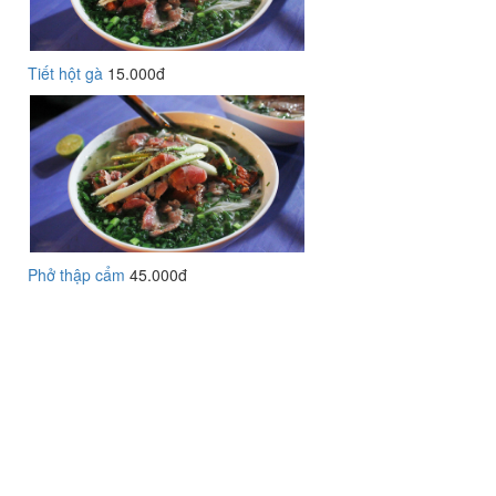
Tiết hột gà
15.000đ
Phở thập cẩm
45.000đ