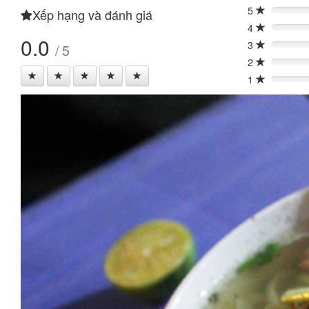
5
Xếp hạng và đánh giá
0%
4
0%
0.0
3
/ 5
0%
2
0%
1
0%