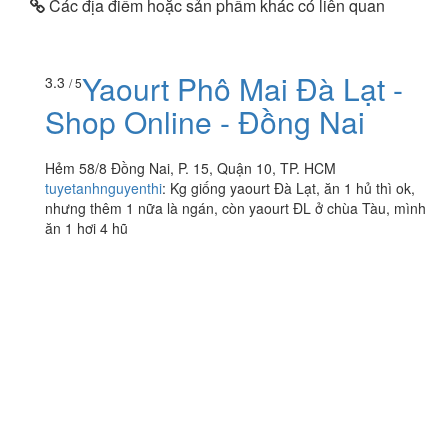
Các địa điểm hoặc sản phẩm khác có liên quan
Yaourt Phô Mai Đà Lạt -
3.3
/ 5
Shop Online - Đồng Nai
Hẻm 58/8 Đồng Nai, P. 15, Quận 10, TP. HCM
tuyetanhnguyenthi
:
Kg giống yaourt Đà Lạt, ăn 1 hủ thì ok,
nhưng thêm 1 nữa là ngán, còn yaourt ĐL ở chùa Tàu, mình
ăn 1 hơi 4 hũ
Vườn Thảo Mộc - Nhật
3.7
/ 5