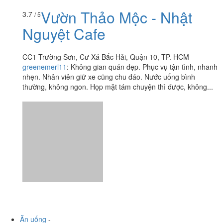
Nguyệt Cafe
CC1 Trường Sơn, Cư Xá Bắc Hải, Quận 10, TP. HCM
greenemerl11
:
Không gian quán đẹp. Phục vụ tận tình, nhanh
nhẹn. Nhân viên giữ xe cũng chu đáo. Nước uống bình
thường, không ngon. Họp mặt tám chuyện thì được, không...
Ăn uống
-
Du lịch
-
Cưới hỏi
-
Làm đẹp
-