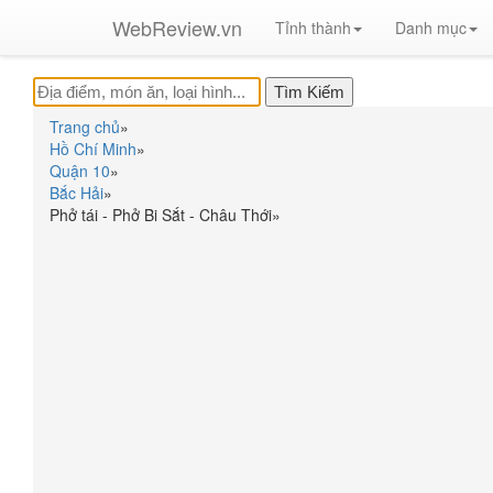
WebReview.vn
Tỉnh thành
Danh mục
Trang chủ
»
Hồ Chí Minh
»
Quận 10
»
Bắc Hải
»
Phở tái - Phở Bi Sắt - Châu Thới
»