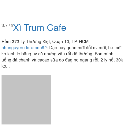
Xì Trum Cafe
3.7
/ 5
Hẻm 373 Lý Thường Kiệt, Quận 10, TP. HCM
nhunguyen.doremon92
:
Dạo này quán mới đổi nv mới, bé mới
ko lanh lẹ bằng nv cũ nhưng vẫn rất dễ thương. Bọn mình
uống đá chanh và cacao sữa do đag no ngang rồi, 2 ly hết 30k
ko...
Uncle Tea - Trà Đài Loan -
3.6
/ 5