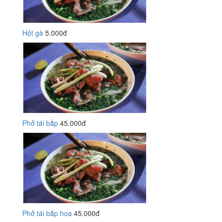
Hột gà
5.000đ
Phở tái bắp
45.000đ
Phở tái bắp hoa
45.000đ