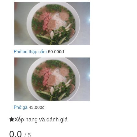
Phở bò thập cẩm
50.000đ
Phở gà
43.000đ
Xếp hạng và đánh giá
0.0
/ 5