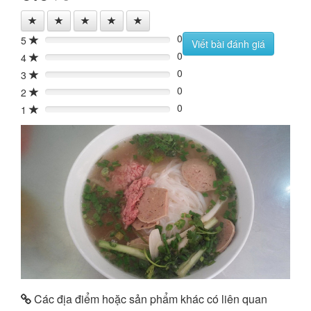
0
5
0%
Viết bài đánh giá
0
4
0%
0
3
0%
0
2
0%
0
1
0%
Các địa điểm hoặc sản phẩm khác có liên quan