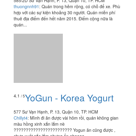
585/2D Sư Vạn Hạnh, P. 13, Quận 10, TP. HCM
thuongnnh91
:
Quán trong hẻm rộng, có chỗ để xe. Phù
hợp với các sự kiện khoảng 30 người. Quán miễn phí
thuê địa điểm đến hết năm 2015. Điểm cộng nữa là
quán...
YoGun - Korea Yogurt
4.1
/ 5
577 Sư Vạn Hạnh, P. 13, Quận 10, TP. HCM
Chillyt4
:
Mình đi ăn được vài hôm rồi, quán không gian
màu hồng xinh xắn lắm nè
???????????????????????? Yogun ăn cũng được ,
chưa xuất sắc lắm nhưng ổn nhaaaa...
Xôi Gà, Xôi Chả & Đồ
3.0
/ 5
Ăn Vặt - Shop Online