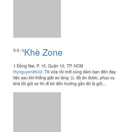
Xem thêm
Ăn uống
-
Du lịch
-
Cưới hỏi
-
Làm đẹp
-
Vui chơi
-
Mua sắm
-
Giáo dục
-
Dịch vụ