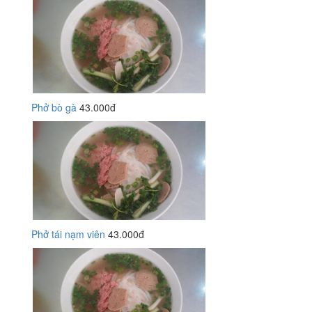
Phở bò gà
43.000đ
Phở tái nạm viên
43.000đ