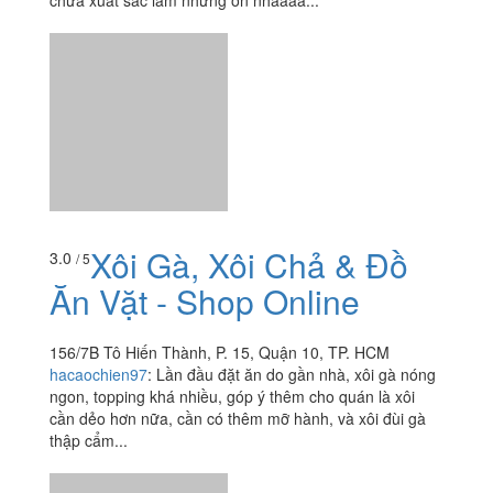
156/7B Tô Hiến Thành, P. 15, Quận 10, TP. HCM
hacaochien97
:
Lần đầu đặt ăn do gần nhà, xôi gà nóng
ngon, topping khá nhiều, góp ý thêm cho quán là xôi
cần dẻo hơn nữa, cần có thêm mỡ hành, và xôi đùi gà
thập cẩm...
Xing Fu Tang Vietnam -
3.9
/ 5
Trà Sữa Đài Loan - Sư
Vạn Hạnh