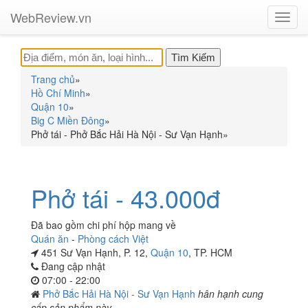
WebReview.vn
Toggl
navig
Trang chủ
»
Hồ Chí Minh
»
Quận 10
»
Big C Miền Đông
»
Phở tái - Phở Bắc Hải Hà Nội - Sư Vạn Hạnh
»
Phở tái - 43.000đ
Đã bao gồm chi phí hộp mang về
Quán ăn
-
Phòng cách Việt
451 Sư Vạn Hạnh, P. 12,
Quận 10
, TP. HCM
Đang cập nhật
07:00 - 22:00
Phở Bắc Hải Hà Nội - Sư Vạn Hạnh
hân hạnh cung
cấp sản phẩm này