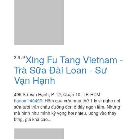
495 Sư Vạn Hạnh, P. 12, Quận 10, TP. HCM
baoomint0496
:
Hôm qua vừa mua thử 1 ly vì nghe nói
sữa tươi trân châu đường đen ở đây ngon lắm. Nhưng
mà hình như mình kỳ vọng hơi nhiều, uống vào thấy
bthg, giá khá cao...
Khè Zone
3.0
/ 5
1 Đồng Nai, P. 15, Quận 10, TP. HCM
thynguyen8632
:
T6 vừa rồi mới cùng đám bạn đên đay
tiệc sau khi thắng giải ao làng :)). đồ ăn được, phục vụ
khá tốt gửi xe thì đi bô đến trường gần đó là gửi...