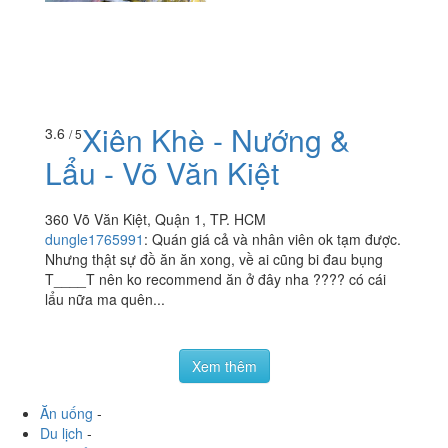
Xiên Khè - Nướng &
3.6
/ 5
Lẩu - Võ Văn Kiệt
360 Võ Văn Kiệt, Quận 1, TP. HCM
dungle1765991
:
Quán giá cả và nhân viên ok tạm được.
Nhưng thật sự đồ ăn ăn xong, về ai cũng bi đau bụng
T____T nên ko recommend ăn ở đây nha ???? có cái
lẩu nữa ma quên...