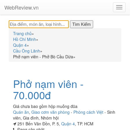
WebReview.vn
Toggl
navig
Trang chủ
»
Hồ Chí Minh
»
Quận 4
»
Cầu Ông Lãnh
»
Phở nạm viên - Phở Bò Cầu Dừa
»
Phở nạm viên -
70.000đ
Giá chưa bao gồm hộp muỗng đũa
Quán ăn
,
Giao cơm văn phòng
-
Phòng cách Việt
-
Sinh
viên
,
Gia đình
,
Nhóm hội
251 Bến Vân Đồn, P. 5,
Quận 4
, TP. HCM
Đang cập nhật