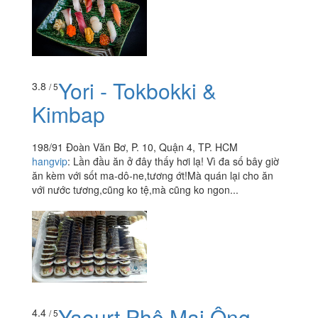
Yori - Tokbokki &
3.8
/ 5
Kimbap
198/91 Đoàn Văn Bơ, P. 10, Quận 4, TP. HCM
hangvip
:
Lần đầu ăn ở đây thấy hơi lạ! Vì đa số bây giờ
ăn kèm với sốt ma-dô-ne,tương ớt!Mà quán lại cho ăn
với nước tương,cũng ko tệ,mà cũng ko ngon...
Yaourt Phô Mai Ông
4.4
/ 5