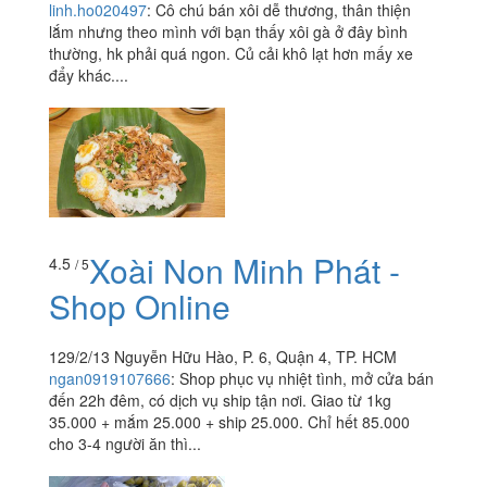
linh.ho020497
:
Cô chú bán xôi dễ thương, thân thiện
lắm nhưng theo mình với bạn thấy xôi gà ở đây bình
thường, hk phải quá ngon. Củ cải khô lạt hơn mấy xe
đẩy khác....
Xoài Non Minh Phát -
4.5
/ 5
Shop Online
129/2/13 Nguyễn Hữu Hào, P. 6, Quận 4, TP. HCM
ngan0919107666
:
Shop phục vụ nhiệt tình, mở cửa bán
đến 22h đêm, có dịch vụ ship tận nơi. Giao từ 1kg
35.000 + mắm 25.000 + ship 25.000. Chỉ hết 85.000
cho 3-4 người ăn thì...