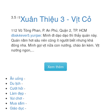
foodee_244b3fe6
:
Mình rất thích ăn món nướng phong
cách Hàn- Nhật, cũng đã ăn rất nhiều quán, tuy nhiên
mình cảm thấy những quần hệ thống thì chất lượng sẽ
giảm dần....
Xuân Thiệu 3 - Vịt Cỏ
3.5
/ 5
112 Vũ Tông Phan, P. An Phú, Quận 2, TP. HCM
dbsk4ever5.yunjae
:
Mình đi dạo dạo thì thấy quán này.
Quán nằm hơi sâu nên cũng ít người biết nhưng khá
đông nha. Mình gọi vịt nửa con nướng, cháo ăn kèm. Vịt
nướng ngon,...
Xem thêm
Ăn uống
-
Du lịch
-
Cưới hỏi
-