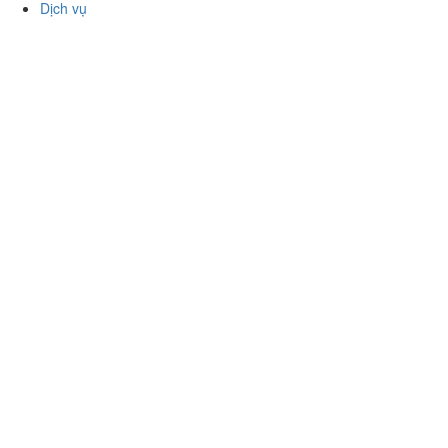
Làm đẹp
-
Vui chơi
-
Mua sắm
-
Giáo dục
-
Dịch vụ