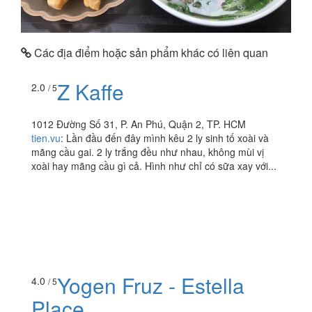
Các địa điểm hoặc sản phẩm khác có liên quan
Z Kaffe
2.0
/ 5
1012 Đường Số 31, P. An Phú, Quận 2, TP. HCM
tien.vu
:
Lần đầu đến đây mình kêu 2 ly sinh tố xoài và
mãng cầu gai. 2 ly trắng đều như nhau, không mùi vị
xoài hay mãng cầu gì cả. Hình như chỉ có sữa xay với...
Yogen Fruz - Estella
4.0
/ 5
Place