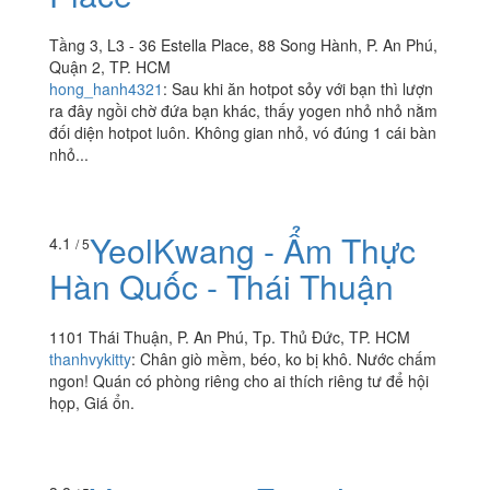
Tầng 3, L3 - 36 Estella Place, 88 Song Hành, P. An Phú,
Quận 2, TP. HCM
hong_hanh4321
:
Sau khi ăn hotpot sỏy với bạn thì lượn
ra đây ngồi chờ đứa bạn khác, thấy yogen nhỏ nhỏ nằm
đối diện hotpot luôn. Không gian nhỏ, vó đúng 1 cái bàn
nhỏ...
YeolKwang - Ẩm Thực
4.1
/ 5
Hàn Quốc - Thái Thuận
1101 Thái Thuận, P. An Phú, Tp. Thủ Đức, TP. HCM
thanhvykitty
:
Chân giò mềm, béo, ko bị khô. Nước chấm
ngon! Quán có phòng riêng cho ai thích riêng tư để hội