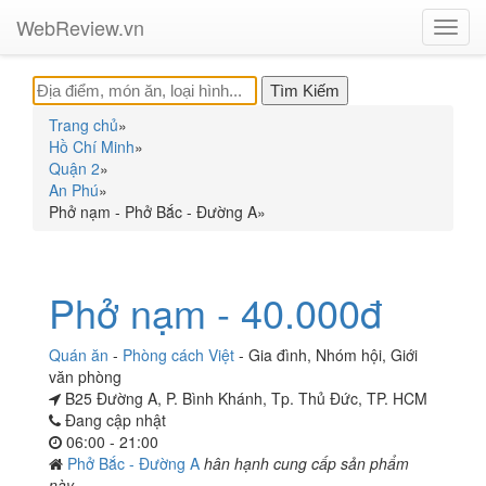
WebReview.vn
Toggl
navig
Trang chủ
»
Hồ Chí Minh
»
Quận 2
»
An Phú
»
Phở nạm - Phở Bắc - Đường A
»
Phở nạm - 40.000đ
Quán ăn
-
Phòng cách Việt
-
Gia đình
,
Nhóm hội
,
Giới
văn phòng
B25 Đường A, P. Bình Khánh, Tp. Thủ Đức, TP. HCM
Đang cập nhật
06:00 - 21:00
Phở Bắc - Đường A
hân hạnh cung cấp sản phẩm
này