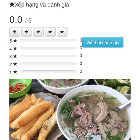
Xếp hạng và đánh giá
0.0
/ 5
0
5
0%
Viết bài đánh giá
0
4
0%
0
3
0%
0
2
0%
0
1
0%