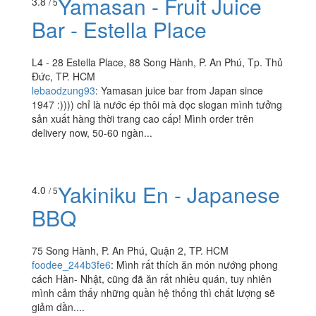
họp, Giá ổn.
Yamasan - Fruit Juice
3.8
/ 5
Bar - Estella Place
L4 - 28 Estella Place, 88 Song Hành, P. An Phú, Tp. Thủ
Đức, TP. HCM
lebaodzung93
:
Yamasan juice bar from Japan since
1947 :)))) chỉ là nước ép thôi mà đọc slogan mình tưởng
sản xuất hàng thời trang cao cấp! Mình order trên
delivery now, 50-60 ngàn...
Yakiniku En - Japanese
4.0
/ 5
BBQ
75 Song Hành, P. An Phú, Quận 2, TP. HCM