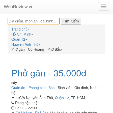
WebReview.vn
Toggl
navig
Trang chủ
»
Hồ Chí Minh
»
Quận 12
»
Nguyễn Ảnh Thủ
»
Phở gân - Cô Hoàng - Phở Bắc
»
Phở gân - 35.000đ
cây
Quán ăn
-
Phong cách Bắc
-
Sinh viên
,
Gia đình
,
Nhóm
hội
11C/A Nguyễn Ảnh Thủ,
Quận 12
, TP. HCM
Đang cập nhật
05:00 - 22:00
Cô Hoàng - Phở Bắc
hân hạnh cung cấp sản phẩm