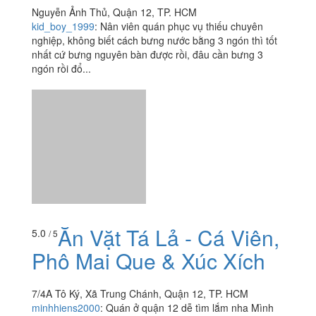
Nguyễn Ảnh Thủ, Quận 12, TP. HCM
kid_boy_1999
:
Nân viên quán phục vụ thiếu chuyên
nghiệp, không biết cách bưng nước bằng 3 ngón thì tốt
nhất cứ bưng nguyên bàn được rồi, đâu cần bưng 3
ngón rồi đổ...
Ăn Vặt Tá Lả - Cá Viên,
5.0
/ 5
Phô Mai Que & Xúc Xích
7/4A Tô Ký, Xã Trung Chánh, Quận 12, TP. HCM
minhhiens2000
:
Quán ở quận 12 dễ tìm lắm nha Mình
đã ăn ở đây rất nhiều lần và lần nào cũng vô cùng hài
lòng.Từ thái độ phục vụ của chủ quán tới các món ăn...