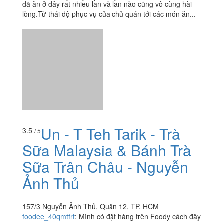
Un - T Teh Tarik - Trà
3.5
/ 5
Sữa Malaysia & Bánh Trà
Sữa Trân Châu - Nguyễn
Ảnh Thủ
157/3 Nguyễn Ảnh Thủ, Quận 12, TP. HCM
foodee_40qmtfrt
:
Mình có đặt hàng trên Foody cách đây
2 tuần, trà ngon, ko quá ngọt, nhưng phí ship thì hơi
cao, dù nhà mình cách quán chưa đầy 1km nhưng phí
ship tận 15k, nếu ko...