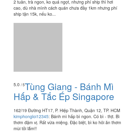
Tùng Giang - Bánh Mì
5.0
/ 5
Hấp & Tắc Ép Singapore
162/19 Đường HT17, P. Hiệp Thành, Quận 12, TP. HCM
kimphongloi12345
:
Bánh mì hấp bì ngon. Có bì - thịt. Bì
thơm đậm vị. Rất vừa miệng. Đặc biệt, bì ko hôi ăn thơm
mùi tỏi lắm!!