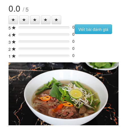
0.0
/ 5
0
5
0%
Viết bài đánh giá
0
4
0%
0
3
0%
0
2
0%
0
1
0%