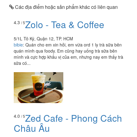
Các địa điểm hoặc sản phẩm khác có liên quan
Zolo - Tea & Coffee
4.3
/ 5
5/1L Tô Ký, Quận 12, TP. HCM
bibie
:
Quán cho em xin hỏi, em vừa ord 1 ly trà sữa bên
quán mình qua foody. Em cũng hay uống trà sữa bên
mình và cực hợp khẩu vị của em, nhưng nay em thấy trà
sữa có...
Zed Cafe - Phong Cách
4.0
/ 5
Châu Âu