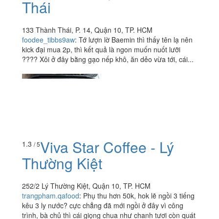
Thái
133 Thành Thái, P. 14, Quận 10, TP. HCM
foodee_tibbs9aw
:
Tớ lượn lờ Baemin thì thấy tên lạ nên
kick đại mua 2p, thì kết quả là ngon muốn nuốt lưỡi
???? Xôi ở đây bằng gạo nếp khô, ăn dẻo vừa tới, cái...
Viva Star Coffee - Lý
1.3
/ 5
Thường Kiệt
252/2 Lý Thường Kiệt, Quận 10, TP. HCM
trangpham.qafood
:
Phụ thu hơn 50k, hok lẽ ngồi 3 tiếng
kêu 3 ly nước? cực chẳng đã mới ngồi ở đây vì công
trình, bà chủ thì cái giọng chua như chanh tươi còn quát