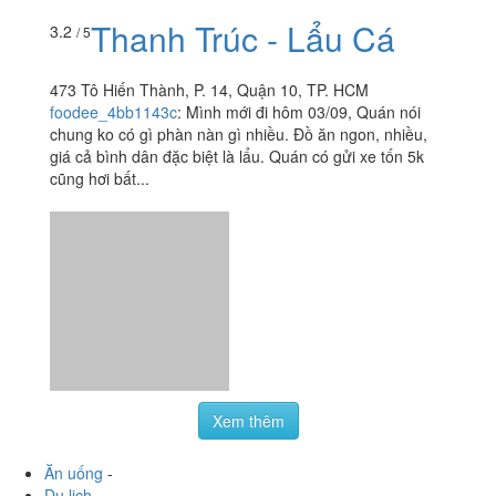
Thanh Trúc - Lẩu Cá
3.2
/ 5
473 Tô Hiến Thành, P. 14, Quận 10, TP. HCM
foodee_4bb1143c
:
Mình mới đi hôm 03/09, Quán nói
chung ko có gì phàn nàn gì nhiều. Đồ ăn ngon, nhiều,
giá cả bình dân đặc biệt là lẩu. Quán có gửi xe tốn 5k
cũng hơi bất...
Xem thêm
Ăn uống
-
Du lịch
-