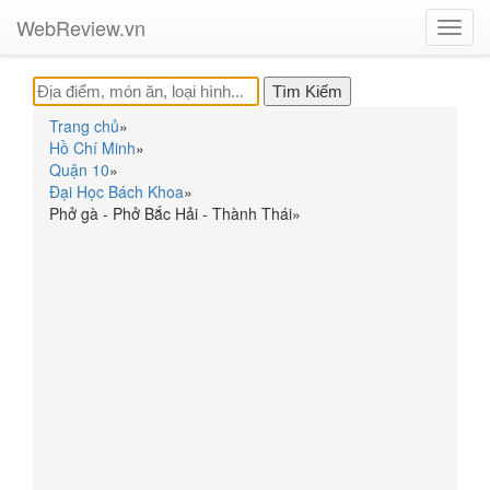
WebReview.vn
Toggl
navig
Trang chủ
»
Hồ Chí Minh
»
Quận 10
»
Đại Học Bách Khoa
»
Phở gà - Phở Bắc Hải - Thành Thái
»