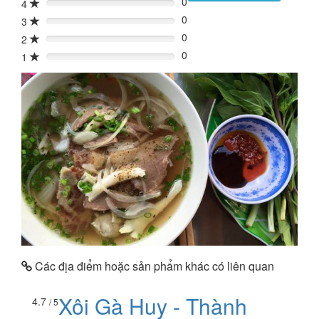
0
4
0%
0
3
0%
0
2
0%
0
1
0%
Các địa điểm hoặc sản phẩm khác có liên quan
Xôi Gà Huy - Thành
4.7
/ 5