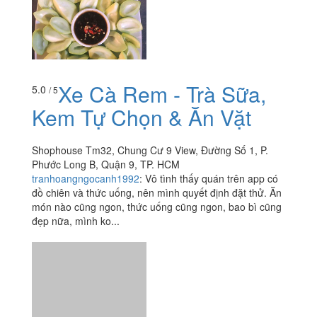
Xe Cà Rem - Trà Sữa,
5.0
/ 5
Kem Tự Chọn & Ăn Vặt
Shophouse Tm32, Chung Cư 9 View, Đường Số 1, P.
Phước Long B, Quận 9, TP. HCM
tranhoangngocanh1992
:
Vô tình thấy quán trên app có
đồ chiên và thức uống, nên mình quyết định đặt thử. Ăn
món nào cũng ngon, thức uống cũng ngon, bao bì cũng
đẹp nữa, mình ko...
Will Milk Tea
4.0
/ 5
18A18 Tăng Nhơn Phú, P. Phước Long B, Quận 9, TP.