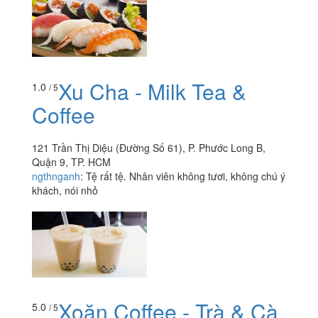
Xu Cha - Milk Tea &
1.0
/ 5
Coffee
121 Trần Thị Diệu (Đường Số 61), P. Phước Long B,
Quận 9, TP. HCM
ngthnganh
:
Tệ rất tệ. Nhân viên không tươi, không chú ý
khách, nói nhỏ
Xoăn Coffee - Trà & Cà
5.0
/ 5