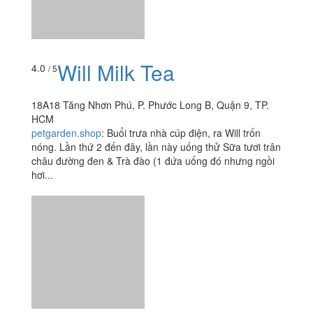
HCM
petgarden.shop
:
Buổi trưa nhà cúp điện, ra Will trốn
nóng. Lần thứ 2 đến đây, lần này uống thử Sữa tươi trân
châu đường đen & Trà đào (1 đứa uống đó nhưng ngồi
hơi...
Xem thêm
Ăn uống
-
Du lịch
-
Cưới hỏi
-
Làm đẹp
-
Vui chơi
-