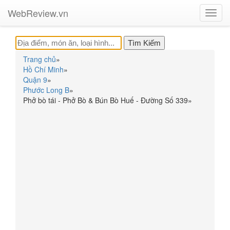
WebReview.vn
Toggl
navig
Trang chủ
»
Hồ Chí Minh
»
Quận 9
»
Phước Long B
»
Phở bò tái - Phở Bò & Bún Bò Huế - Đường Số 339
»