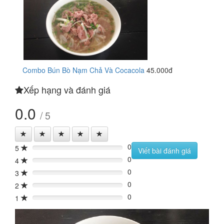
Combo Bún Bò Nạm Chả Và Cocacola
45.000đ
Xếp hạng và đánh giá
0.0
/ 5
0
5
0%
Viết bài đánh giá
0
4
0%
0
3
0%
0
2
0%
0
1
0%