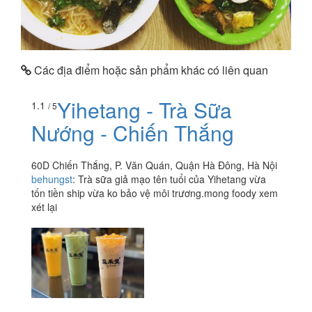
Các địa điểm hoặc sản phẩm khác có liên quan
Yihetang - Trà Sữa
1.1
/ 5
Nướng - Chiến Thắng
60D Chiến Thắng, P. Văn Quán, Quận Hà Đông, Hà Nội
behungst
:
Trà sữa giả mạo tên tuổi của Yihetang vừa
tốn tiền ship vừa ko bảo vệ môi trương.mong foody xem
xét lại