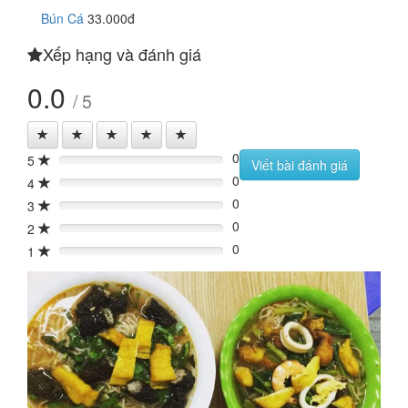
Bún Cá
33.000đ
Xếp hạng và đánh giá
0.0
/ 5
0
5
0%
Viết bài đánh giá
0
4
0%
0
3
0%
0
2
0%
0
1
0%