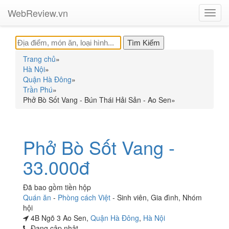
WebReview.vn
Toggl
navig
Trang chủ
»
Hà Nội
»
Quận Hà Đông
»
Trần Phú
»
Phở Bò Sốt Vang - Bún Thái Hải Sản - Ao Sen
»
Phở Bò Sốt Vang -
33.000đ
Đã bao gồm tiền hộp
Quán ăn
-
Phòng cách Việt
-
Sinh viên
,
Gia đình
,
Nhóm
hội
4B Ngõ 3 Ao Sen,
Quận Hà Đông
,
Hà Nội
Đang cập nhật