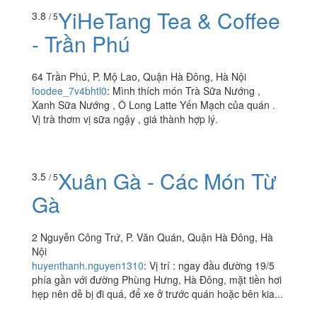
YiHeTang Tea & Coffee
3.8
/ 5
- Trần Phú
64 Trần Phú, P. Mộ Lao, Quận Hà Đông, Hà Nội
foodee_7v4bhtl0
:
Mình thích món Trà Sữa Nướng ,
Xanh Sữa Nướng , Ô Long Latte Yến Mạch của quán .
Vị trà thơm vị sữa ngậy , giá thành hợp lý.
Xuân Gà - Các Món Từ
3.5
/ 5
Gà
2 Nguyễn Công Trứ, P. Văn Quán, Quận Hà Đông, Hà
Nội