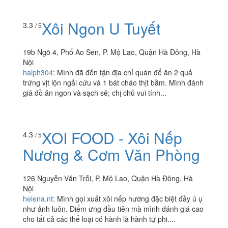
huyenthanh.nguyen1310
:
Vị trí : ngay đầu đường 19/5
phía gần với đường Phùng Hưng, Hà Đông, mặt tiền hơi
hẹp nên dễ bị đi quá, để xe ở trước quán hoặc bên kia...
Xôi Ngon U Tuyết
3.3
/ 5
19b Ngõ 4, Phố Ao Sen, P. Mộ Lao, Quận Hà Đông, Hà
Nội
haiph304
:
Mình đã đến tận địa chỉ quán để ăn 2 quả
trứng vịt lộn ngải cứu và 1 bát cháo thịt bằm. Mình đánh
giá đồ ăn ngon và sạch sẽ; chị chủ vui tính...
4.3
/ 5