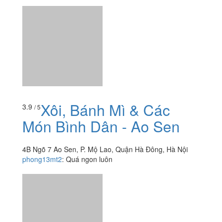
XOI FOOD - Xôi Nếp
Nương & Cơm Văn Phòng
126 Nguyễn Văn Trỗi, P. Mộ Lao, Quận Hà Đông, Hà
Nội
helena.nt
:
Mình gọi xuất xôi nếp hương đặc biệt đầy ú ụ
như ảnh luôn. Điểm ưng đầu tiên mà mình đánh giá cao
cho tất cả các thể loại có hành là hành tự phi....
Xôi, Bánh Mì & Các
3.9
/ 5
Món Bình Dân - Ao Sen
4B Ngõ 7 Ao Sen, P. Mộ Lao, Quận Hà Đông, Hà Nội
phong13mt2
:
Quá ngon luôn
Xem thêm