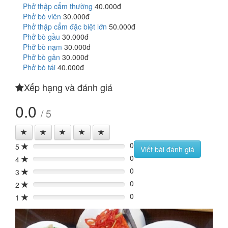
Phở thập cẩm thường
40.000đ
Phở bò viên
30.000đ
Phở thập cẩm đặc biệt lớn
50.000đ
Phở bò gầu
30.000đ
Phở bò nạm
30.000đ
Phở bò gân
30.000đ
Phở bò tái
40.000đ
Xếp hạng và đánh giá
0.0
/ 5
0
5
0%
Viết bài đánh giá
0
4
0%
0
3
0%
0
2
0%
0
1
0%