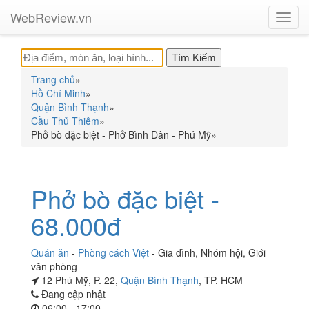
WebReview.vn
Toggl
navig
Trang chủ
»
Hồ Chí Minh
»
Quận Bình Thạnh
»
Cầu Thủ Thiêm
»
Phở bò đặc biệt - Phở Bình Dân - Phú Mỹ
»
Phở bò đặc biệt -
68.000đ
Quán ăn
-
Phòng cách Việt
-
Gia đình
,
Nhóm hội
,
Giới
văn phòng
12 Phú Mỹ, P. 22,
Quận Bình Thạnh
, TP. HCM
Đang cập nhật
06:00 - 17:00