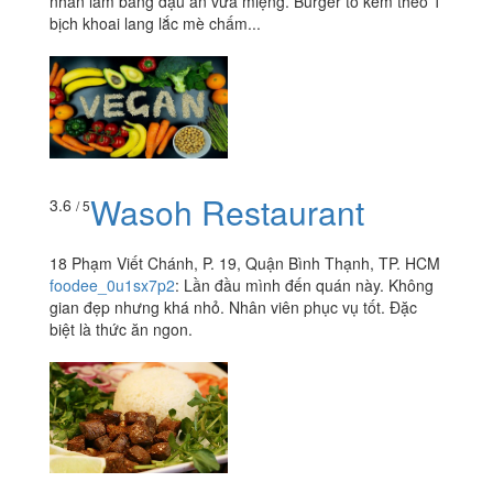
nhân làm bằng đậu ăn vừa miệng. Burger to kèm theo 1
bịch khoai lang lắc mè chấm...
Wasoh Restaurant
3.6
/ 5
18 Phạm Viết Chánh, P. 19, Quận Bình Thạnh, TP. HCM
foodee_0u1sx7p2
:
Lần đầu mình đến quán này. Không
gian đẹp nhưng khá nhỏ. Nhân viên phục vụ tốt. Đặc
biệt là thức ăn ngon.