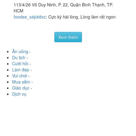
Trần Ký - Phá Lấu Triều
4.0
/ 5
Châu
113/4/26 Võ Duy Ninh, P. 22, Quận Bình Thạnh, TP.
HCM
foodee_s4jck8xc
:
Cực kỳ hài lòng, Lòng làm rất ngon
Xem thêm
Ăn uống
-
Du lịch
-
Cưới hỏi
-
Làm đẹp
-
Vui chơi
-
Mua sắm
-
Giáo dục
-
Dịch vụ