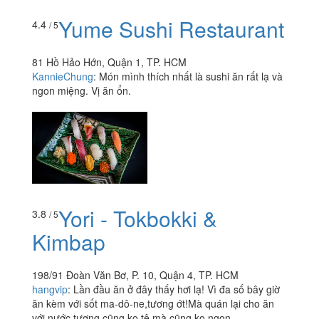
Yume Sushi Restaurant
4.4
/ 5
81 Hồ Hảo Hớn, Quận 1, TP. HCM
KannieChung
:
Món mình thích nhất là sushi ăn rất lạ và
ngon miệng. Vị ăn ổn.
Yori - Tokbokki &
3.8
/ 5
Kimbap
198/91 Đoàn Văn Bơ, P. 10, Quận 4, TP. HCM
hangvip
:
Lần đầu ăn ở đây thấy hơi lạ! Vì đa số bây giờ
ăn kèm với sốt ma-dô-ne,tương ớt!Mà quán lại cho ăn
với nước tương,cũng ko tệ,mà cũng ko ngon...