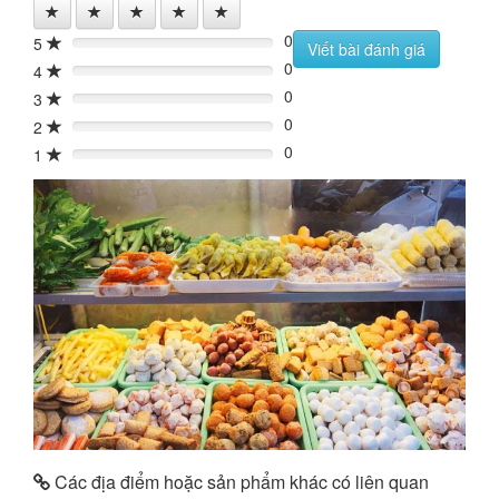
0
5
0%
Viết bài đánh giá
0
4
0%
0
3
0%
0
2
0%
0
1
0%
Các địa điểm hoặc sản phẩm khác có liên quan