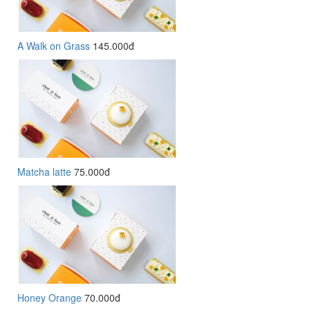
A Walk on Grass
145.000đ
Matcha latte
75.000đ
Honey Orange
70.000đ