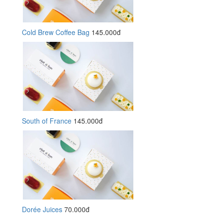
Cold Brew Coffee Bag
145.000đ
South of France
145.000đ
Dorée Juices
70.000đ