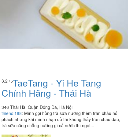
TaeTang - Yi He Tang
3.2
/ 5
Chính Hãng - Thái Hà
346 Thái Hà, Quận Đống Đa, Hà Nội
thiendi188
:
Mình gọi hồng trà sữa nướng thêm trân châu hổ
phách nhưng khi mình nhận đồ thì không thấy trân châu đâu,
trà sữa cũng chẳng nướng gì cả nước thì ngọt...