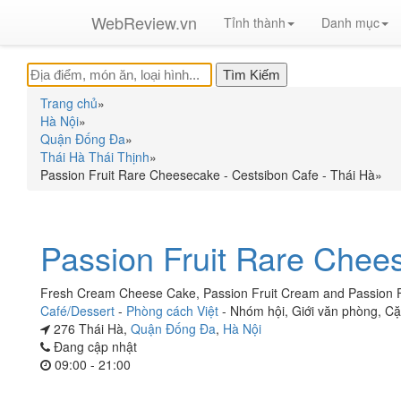
WebReview.vn
Tỉnh thành
Danh mục
Trang chủ
»
Hà Nội
»
Quận Đống Đa
»
Thái Hà Thái Thịnh
»
Passion Fruit Rare Cheesecake - Cestsibon Cafe - Thái Hà
»
Passion Fruit Rare Chee
Fresh Cream Cheese Cake, Passion Fruit Cream and Passion Fr
Café/Dessert
-
Phòng cách Việt
-
Nhóm hội
,
Giới văn phòng
,
Cặ
276 Thái Hà,
Quận Đống Đa
,
Hà Nội
Đang cập nhật
09:00 - 21:00