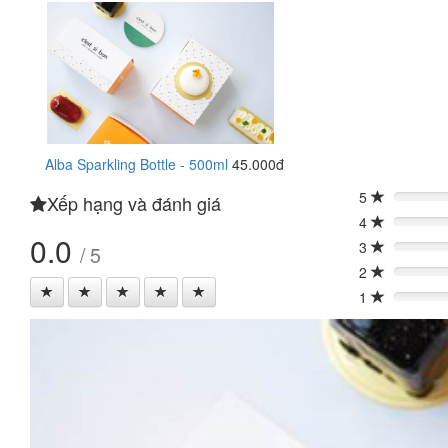
Alba Sparkling Bottle - 500ml
45.000đ
5
Xếp hạng và đánh giá
0%
4
0%
0.0
3
/ 5
0%
2
0%
1
0%