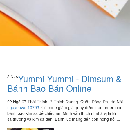
Yummi Yummi - Dimsum &
3.6
/ 5
Bánh Bao Bán Online
22 Ngõ 67 Thái Thịnh, P. Thịnh Quang, Quận Đống Đa, Hà Nội
nguyenvan10793
:
Có code giảm giá quay được nên order luôn
bánh bao kim sa để chiều ăn. Mình vẫn thích nhất 2 vị là kim
sa thường và kim sa đen. Bánh lúc mang đến còn nóng hổi,...