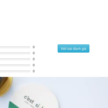
0
Viết bài đánh giá
0
0
0
0