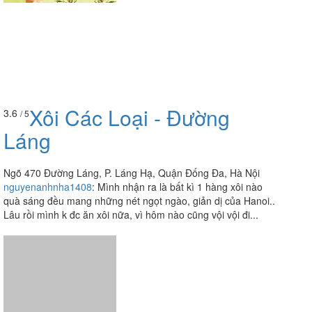
Xôi Các Loại - Đường
3.6
/ 5
Láng
Ngõ 470 Đường Láng, P. Láng Hạ, Quận Đống Đa, Hà Nội
nguyenanhnha1408
:
Mình nhận ra là bất kì 1 hàng xôi nào
quà sáng đều mang những nét ngọt ngào, giản dị của Hanoi..
Lâu rồi mình k đc ăn xôi nữa, vì hôm nào cũng vội vội đi...