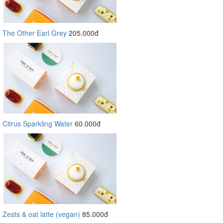
The Other Earl Grey
205.000đ
Citrus Sparkling Water
60.000đ
Zests & oat latte (vegan)
85.000đ