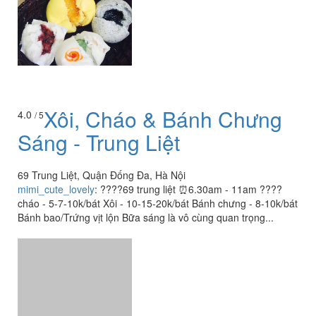
Xôi, Cháo & Bánh Chưng
4.0
/ 5
Sáng - Trung Liệt
69 Trung Liệt, Quận Đống Đa, Hà Nội
mimi_cute_lovely
:
????69 trung liệt ⏰6.30am - 11am ????
cháo - 5-7-10k/bát Xôi - 10-15-20k/bát Bánh chưng - 8-10k/bát
Bánh bao/Trứng vịt lộn Bữa sáng là vô cùng quan trọng...