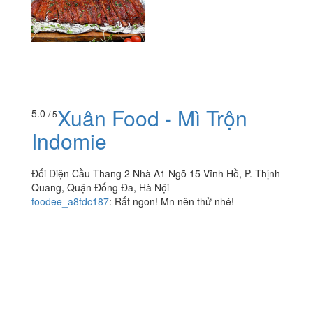
Xuân Food - Mì Trộn
5.0
/ 5
Indomie
Đối Diện Cầu Thang 2 Nhà A1 Ngõ 15 Vĩnh Hồ, P. Thịnh
Quang, Quận Đống Đa, Hà Nội
foodee_a8fdc187
:
Rất ngon! Mn nên thử nhé!