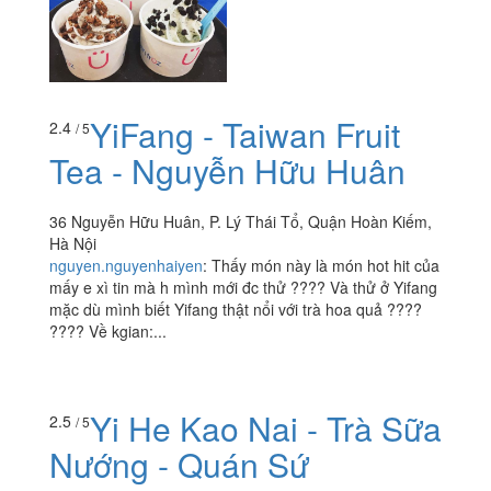
YiFang - Taiwan Fruit
2.4
/ 5
Tea - Nguyễn Hữu Huân
36 Nguyễn Hữu Huân, P. Lý Thái Tổ, Quận Hoàn Kiếm,
Hà Nội
nguyen.nguyenhaiyen
:
Thấy món này là món hot hit của
mấy e xì tin mà h mình mới đc thử ???? Và thử ở Yifang
mặc dù mình biết Yifang thật nổi với trà hoa quả ????
???? Về kgian:...
Yi He Kao Nai - Trà Sữa
2.5
/ 5
Nướng - Quán Sứ