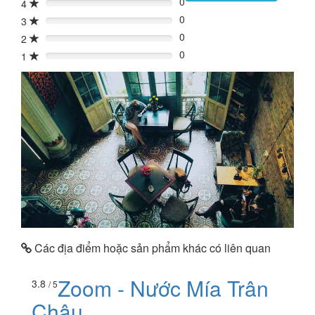
0
4
0%
0
3
0%
0
2
0%
0
1
0%
Các địa điểm hoặc sản phẩm khác có liên quan
Zoom - Nước Mía Trân
3.8
/ 5
Châu