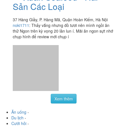
Sản Các Loại
37 Hàng Giầy, P. Hàng Mã, Quận Hoàn Kiếm, Hà Nội
noki1711
:
Thấy vắng nhưng đồ tươi nên mình ngồi ăn
thử Ngon trên kỳ vọng 20 lần lun í. Mãi ăn ngon sựt nhớ
chụp hình để review mới chụp í
Xem thêm
Ăn uống
-
Du lịch
-
Cưới hỏi
-