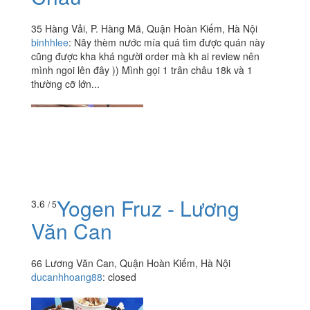
35 Hàng Vải, P. Hàng Mã, Quận Hoàn Kiếm, Hà Nội
binhhlee
:
Nãy thèm nước mía quá tìm được quán này
cũng được kha khá người order mà kh ai review nên
mình ngoi lên đây )) Mình gọi 1 trân châu 18k và 1
thường cỡ lớn...
Yogen Fruz - Lương
3.6
/ 5
Văn Can
66 Lương Văn Can, Quận Hoàn Kiếm, Hà Nội
ducanhhoang88
:
closed