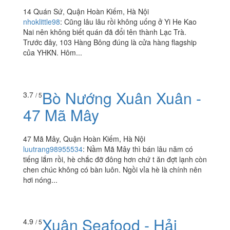
14 Quán Sứ, Quận Hoàn Kiếm, Hà Nội
nhoklittle98
:
Cũng lâu lâu rồi không uống ở Yi He Kao
Nai nên không biết quán đã đổi tên thành Lạc Trà.
Trước đây, 103 Hàng Bông đúng là cửa hàng flagship
của YHKN. Hôm...
Bò Nướng Xuân Xuân -
3.7
/ 5
47 Mã Mây
47 Mã Mây, Quận Hoàn Kiếm, Hà Nội
luutrang98955534
:
Nầm Mã Mây thì bán lâu năm có
tiếng lắm rồi, hè chắc đỡ đông hơn chứ t ăn đợt lạnh còn
chen chúc không có bàn luôn. Ngồi vỉa hè là chính nên
hơi nóng...
Xuân Seafood - Hải
4.9
/ 5