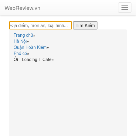
WebReview.vn
Toggl
navig
Trang chủ
»
Hà Nội
»
Quận Hoàn Kiếm
»
Phố cổ
»
Ổi - Loading T Cafe
»