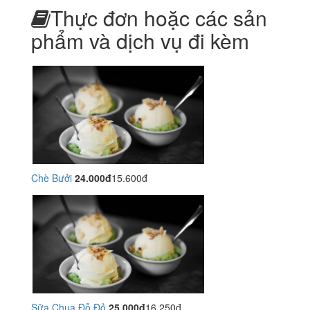
Thực đơn hoặc các sản
phẩm và dịch vụ đi kèm
Chè Bưởi
24.000đ
15.600đ
Sữa Chua Đỗ Đỏ
25.000đ
16.250đ