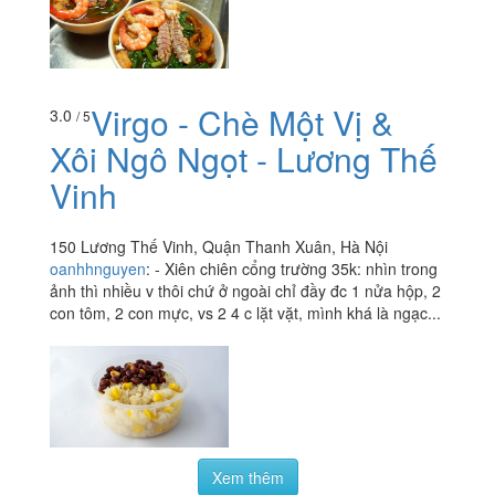
Virgo - Chè Một Vị &
3.0
/ 5
Xôi Ngô Ngọt - Lương Thế
Vinh
150 Lương Thế Vinh, Quận Thanh Xuân, Hà Nội
oanhhnguyen
:
- Xiên chiên cổng trường 35k: nhìn trong
ảnh thì nhiều v thôi chứ ở ngoài chỉ đầy đc 1 nửa hộp, 2
con tôm, 2 con mực, vs 2 4 c lặt vặt, mình khá là ngạc...
Xem thêm