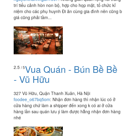
trí tiểu cảnh hòn non bộ, hợp cho họp mặt, tổ chức kỉ
niệm cho các phụ huynh Đi ăn cùng gia đình nên cũng b
giá cũng phải tầm...
Vua Quán - Bún Bề Bề
2.5
/ 5
- Vũ Hữu
327 Vũ Hữu, Quận Thanh Xuân, Hà Nội
foodee_o67bq5om
:
Nhận đơn hàng thì nhận lúc có ở
cửa hàng chứ làm a shipper đến xong k có ai ở cửa
hàng lần sau quán lưu ý làm được hẵng nhận đơn hàng
nhé