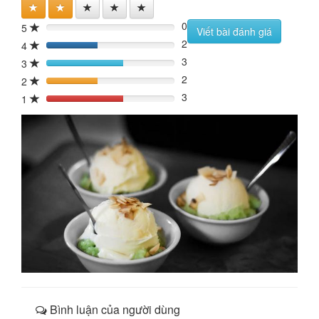
0
5
0%
Viết bài đánh giá
2
4
40%
3
3
60%
2
2
40%
3
1
60%
Bình luận của người dùng