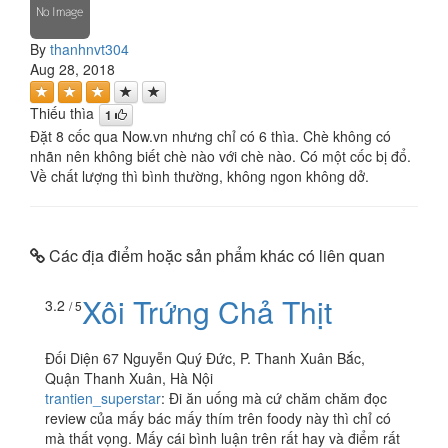
By
thanhnvt304
Aug 28, 2018
Thiếu thìa
1
Đặt 8 cốc qua Now.vn nhưng chỉ có 6 thìa. Chè không có
nhãn nên không biết chè nào với chè nào. Có một cốc bị đổ.
Về chất lượng thì bình thường, không ngon không dở.
Các địa điểm hoặc sản phẩm khác có liên quan
Xôi Trứng Chả Thịt
3.2
/ 5
Đối Diện 67 Nguyễn Quý Đức, P. Thanh Xuân Bắc,
Quận Thanh Xuân, Hà Nội
trantien_superstar
:
Đi ăn uống mà cứ chăm chăm đọc
review của mấy bác mấy thím trên foody này thì chỉ có
mà thất vọng. Mấy cái bình luận trên rất hay và điểm rất