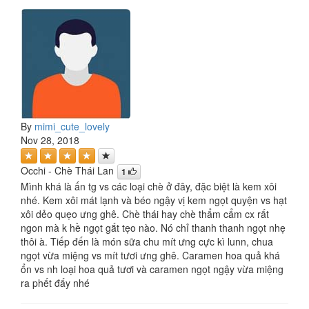
By
mimi_cute_lovely
Nov 28, 2018
Occhi - Chè Thái Lan
1
Mình khá là ấn tg vs các loại chè ở đây, đặc biệt là kem xôi
nhé. Kem xôi mát lạnh và béo ngậy vị kem ngọt quyện vs hạt
xôi dẻo quẹo ưng ghê. Chè thái hay chè thẩm cẩm cx rất
ngon mà k hề ngọt gắt tẹo nào. Nó chỉ thanh thanh ngọt nhẹ
thôi à. Tiếp đến là món sữa chu mít ưng cực kì lunn, chua
ngọt vừa miệng vs mít tươi ưng ghê. Caramen hoa quả khá
ổn vs nh loại hoa quả tươi và caramen ngọt ngậy vừa miệng
ra phết đấy nhé