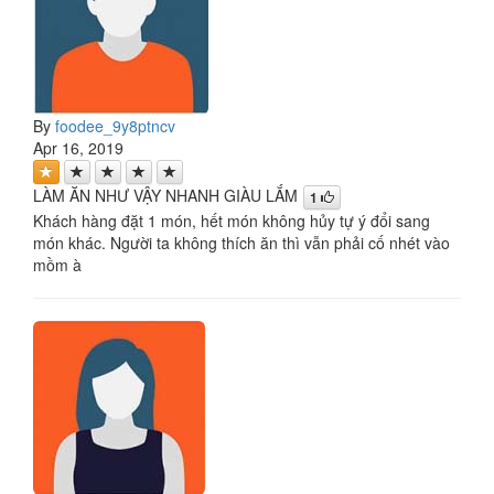
By
foodee_9y8ptncv
Apr 16, 2019
LÀM ĂN NHƯ VẬY NHANH GIÀU LẮM
1
Khách hàng đặt 1 món, hết món không hủy tự ý đổi sang
món khác. Người ta không thích ăn thì vẫn phải cố nhét vào
mồm à