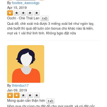
By
foodee_4aeco4gp
Apr 15, 2019
Occhi - Chè Thái Lan
1
Quá dở, chè xoài mà được 3 miếng xoài bé như ngón tay,
chè bưởi thì quá dở luôn còn bonus cho khác nào là kiến,
mọt và 1 vài thứ linh tinh. Không bgio đặt nữa
By
thienduc17
Jan 09, 2019
Mong quán cẩn thận hơn
1
Hôm qua chị cùng cty đặt đồ cho mọi người, và có đặt cốc