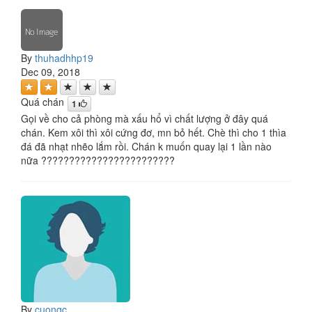
By
thuhadhhp19
Dec 09, 2018
Quá chán
1
Gọi về cho cả phòng mà xấu hổ vì chất lượng ở đây quá
chán. Kem xôi thì xôi cứng đơ, mn bỏ hết. Chè thì cho 1 thìa
đá đã nhạt nhẽo lắm rồi. Chán k muốn quay lại 1 lần nào
nữa ????????????????????????
By
cuongc