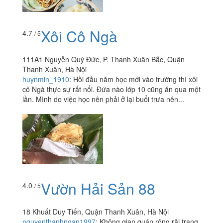
Xôi Cô Ngà
4.7
/ 5
111A1 Nguyễn Quý Đức, P. Thanh Xuân Bắc, Quận
Thanh Xuân, Hà Nội
huynmin_1910
:
Hồi đầu năm học mới vào trường thì xôi
cô Ngà thực sự rất nổi. Đứa nào lớp 10 cũng ăn qua một
lần. Mình do việc học nên phải ở lại buổi trưa nên...
Vườn Hải Sản 88
4.0
/ 5
18 Khuất Duy Tiến, Quận Thanh Xuân, Hà Nội
nguyenthanhngan1997
:
Không gian quán rộng rãi trang