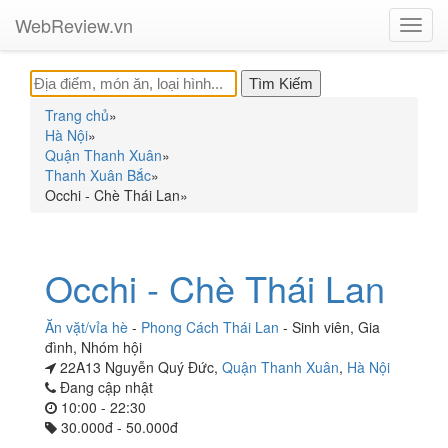
WebReview.vn
Toggl
navig
Trang chủ
»
Hà Nội
»
Quận Thanh Xuân
»
Thanh Xuân Bắc
»
Occhi - Chè Thái Lan
»
Occhi - Chè Thái Lan
Ăn vặt/vỉa hè
-
Phong Cách Thái Lan
-
Sinh viên
,
Gia
đình
,
Nhóm hội
22A13 Nguyễn Quý Đức,
Quận Thanh Xuân
,
Hà Nội
Đang cập nhật
10:00 - 22:30
30.000đ - 50.000đ