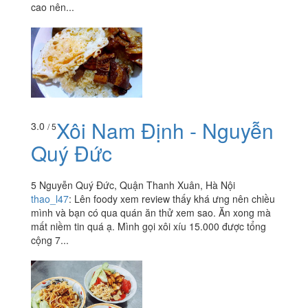
cao nên...
Xôi Nam Định - Nguyễn
3.0
/ 5
Quý Đức
5 Nguyễn Quý Đức, Quận Thanh Xuân, Hà Nội
thao_l47
:
Lên foody xem review thấy khá ưng nên chiều
mình và bạn có qua quán ăn thử xem sao. Ăn xong mà
mất niềm tin quá ạ. Mình gọi xôi xíu 15.000 được tổng
cộng 7...