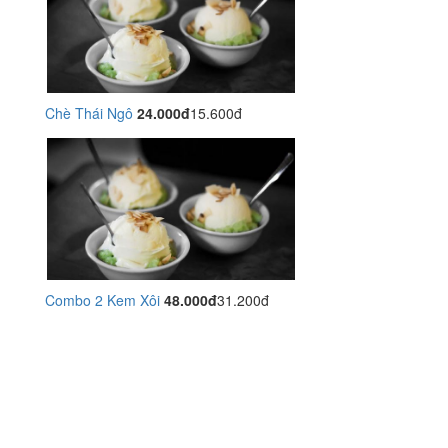
Chè Thái Ngô
24.000đ
15.600đ
Combo 2 Kem Xôi
48.000đ
31.200đ