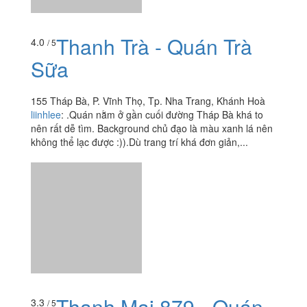
Thanh Trà - Quán Trà
4.0
/ 5
Sữa
155 Tháp Bà, P. Vĩnh Thọ, Tp. Nha Trang, Khánh Hoà
liinhlee
:
.Quán nằm ở gần cuối đường Tháp Bà khá to
nên rất dễ tìm. Background chủ đạo là màu xanh lá nên
không thể lạc được :)).Dù trang trí khá đơn giản,...
Thanh Mai 879 - Quán
3.3
/ 5