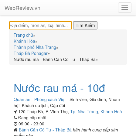
WebReview.vn
Toggl
navig
Trang chủ
»
Khánh Hòa
»
Thành phố Nha Trang
»
Tháp Bà Ponagar
»
Nước rau má - Bánh Căn Cô Tư - Tháp Bà
»
Nước rau má - 10đ
Quán ăn
-
Phòng cách Việt
-
Sinh viên
,
Gia đình
,
Nhóm
hội
,
Khách du lịch
,
Cặp đôi
120 Tháp Bà, P. Vĩnh Thọ,
Tp. Nha Trang
,
Khánh Hoà
Đang cập nhật
09:00 - 23:00
Bánh Căn Cô Tư - Tháp Bà
hân hạnh cung cấp sản
phẩm này