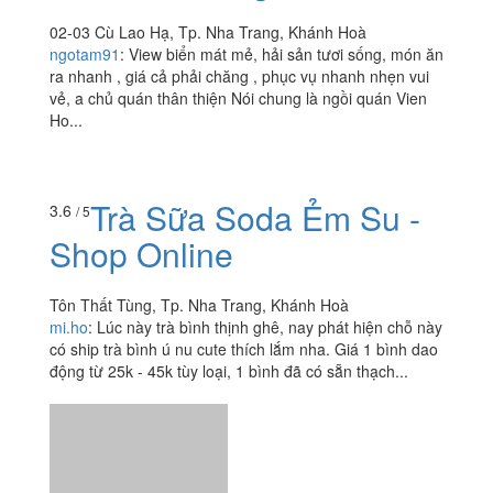
02-03 Cù Lao Hạ, Tp. Nha Trang, Khánh Hoà
ngotam91
:
View biển mát mẻ, hải sản tươi sống, món ăn
ra nhanh , giá cả phải chăng , phục vụ nhanh nhẹn vui
vẻ, a chủ quán thân thiện Nói chung là ngồi quán Vien
Ho...
Trà Sữa Soda Ẻm Su -
3.6
/ 5
Shop Online
Tôn Thất Tùng, Tp. Nha Trang, Khánh Hoà
mi.ho
:
Lúc này trà bình thịnh ghê, nay phát hiện chỗ này
có ship trà bình ú nu cute thích lắm nha. Giá 1 bình dao
động từ 25k - 45k tùy loại, 1 bình đã có sẵn thạch...