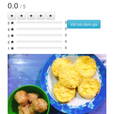
0.0
/ 5
0
5
0%
Viết bài đánh giá
0
4
0%
0
3
0%
0
2
0%
0
1
0%