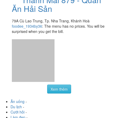
Ăn Hải Sản
79A Cù Lao Trung, Tp. Nha Trang, Khánh Hoà
foodee_1934by36
:
The menu has no prices. You will be
surprised when you get the bill.
Xem thêm
Ăn uống
-
Du lịch
-
Cưới hỏi
-
Làm đẹp
-