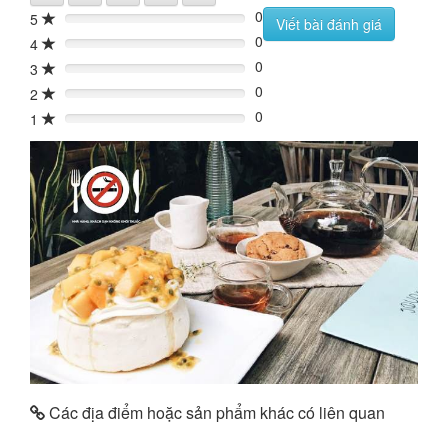
0
5
0%
Viết bài đánh giá
0
4
0%
0
3
0%
0
2
0%
0
1
0%
Các địa điểm hoặc sản phẩm khác có liên quan