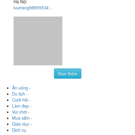
Hà Nội
luutrang98955534
:
.
Xem thêm
Ăn uống
-
Du lịch
-
Cưới hỏi
-
Làm đẹp
-
Vui chơi
-
Mua sắm
-
Giáo dục
-
Dịch vụ