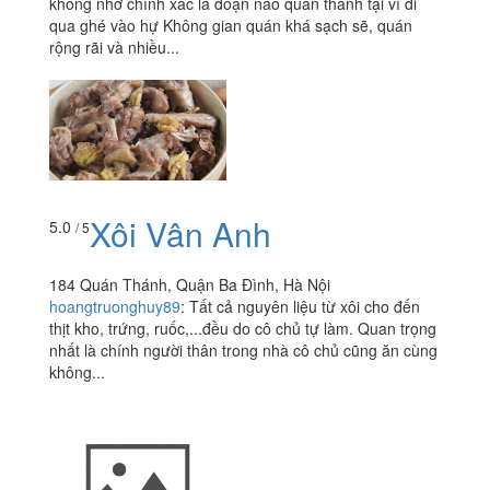
không nhớ chính xác là đoạn nào quán thánh tại vì đi
qua ghé vào hự Không gian quán khá sạch sẽ, quán
rộng rãi và nhiều...
Xôi Vân Anh
5.0
/ 5
184 Quán Thánh, Quận Ba Đình, Hà Nội
hoangtruonghuy89
:
Tất cả nguyên liệu từ xôi cho đến
thịt kho, trứng, ruốc,...đều do cô chủ tự làm. Quan trọng
nhất là chính người thân trong nhà cô chủ cũng ăn cùng
không...