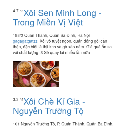
Xôi Sen Minh Long -
4.7
/ 5
Trong Miền Vị Việt
188/2 Quán Thánh, Quận Ba Đình, Hà Nội
gagagatgatzz
:
Xôi vò tuyệt ngon, quán đóng gói cẩn
thận, đặc biệt là thịt kho và gà xào nấm. Giá quá ổn so
với chất lượng :3 Sẽ quay lại nhiều lần nữa
Xôi Chè Kí Gia -
3.3
/ 5
Nguyễn Trường Tộ
101 Nguyễn Trường Tộ, P. Quán Thánh, Quận Ba Đình,