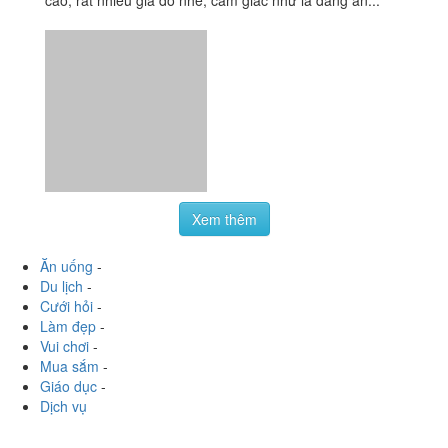
107 Phố 8/3, P. Quỳnh Mai, Quận Hai Bà Trưng, Hà Nội
zinzin287
:
Mình gọi mì trộn 25k được bát đầy ụ bất ngờ
vch, topping thì k có gì nhiều ngoài vài ba miếng sủi
cảo, rất nhiều giá đỗ nhé, cảm giác như là đang ăn...
Xem thêm
Ăn uống
-
Du lịch
-
Cưới hỏi
-
Làm đẹp
-
Vui chơi
-