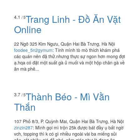
Lmfaoguy
:
Quán để tên là bách vân books. Khá rộng,
vắng. Có con mèo tây rất đẹp. Chủ quán vui vẻ. Quán
đôi lúc hơi ồn vì ở ngoài nói chuyện với khách. Có loa.
Có...
Trang Linh - Đồ Ăn Vặt
4.1
/ 5
Online
22 Ngõ 325 Kim Ngưu, Quận Hai Bà Trưng, Hà Nội
foodee_5n2gymum
:
Tính mình tò mò thích khám phá
các quán nên đặ thử.nhưng thực sự ngon hơn mong đợi
ạ.hqa có đặt một suất gà ủ muối và một hộp chân gà về
ăn mà phê...
Thành Béo - Mì Vằn
3.7
/ 5
Thắn