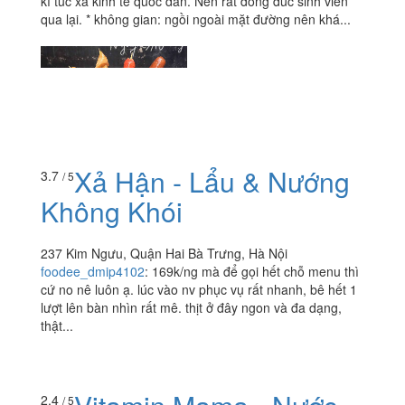
kí túc xá kinh tế quốc dân. Nên rất đông đúc sinh viên
qua lại. * không gian: ngồi ngoài mặt đường nên khá...
Xả Hận - Lẩu & Nướng
3.7
/ 5
Không Khói
237 Kim Ngưu, Quận Hai Bà Trưng, Hà Nội
foodee_dmip4102
:
169k/ng mà để gọi hết chỗ menu thì
cứ no nê luôn ạ. lúc vào nv phục vụ rất nhanh, bê hết 1
lượt lên bàn nhìn rất mê. thịt ở đây ngon và đa dạng,
thật...