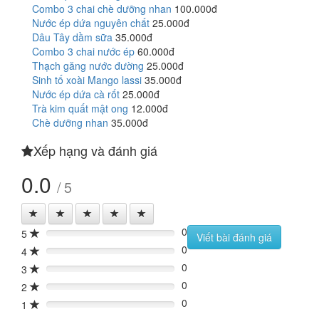
Combo 3 chai chè dưỡng nhan
100.000đ
Nước ép dứa nguyên chất
25.000đ
Dâu Tây dầm sữa
35.000đ
Combo 3 chai nước ép
60.000đ
Thạch găng nước đường
25.000đ
Sinh tố xoài Mango lassi
35.000đ
Nước ép dứa cà rốt
25.000đ
Trà kim quất mật ong
12.000đ
Chè dưỡng nhan
35.000đ
Xếp hạng và đánh giá
0.0
/ 5
0
5
0%
Viết bài đánh giá
0
4
0%
0
3
0%
0
2
0%
0
1
0%