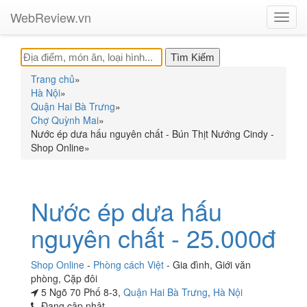
WebReview.vn
Toggl
navig
Trang chủ
»
Hà Nội
»
Quận Hai Bà Trưng
»
Chợ Quỳnh Mai
»
Nước ép dưa hấu nguyên chất - Bún Thịt Nướng Cindy -
Shop Online
»
Nước ép dưa hấu
nguyên chất - 25.000đ
Shop Online
-
Phòng cách Việt
-
Gia đình
,
Giới văn
phòng
,
Cặp đôi
5 Ngõ 70 Phố 8-3,
Quận Hai Bà Trưng
,
Hà Nội
Đang cập nhật