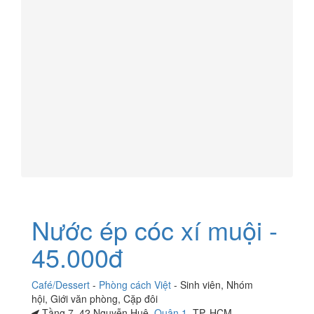
Nước ép cóc xí muội -
45.000đ
Café/Dessert
-
Phòng cách Việt
-
Sinh viên
,
Nhóm
hội
,
Giới văn phòng
,
Cặp đôi
Tầng 7, 42 Nguyễn Huệ,
Quận 1
, TP. HCM