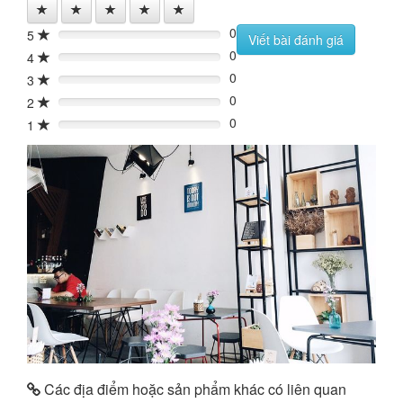
0
5
0%
Viết bài đánh giá
0
4
0%
0
3
0%
0
2
0%
0
1
0%
Các địa điểm hoặc sản phẩm khác có liên quan