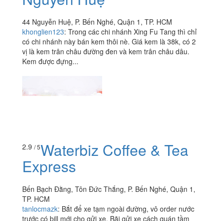
44 Nguyễn Huệ, P. Bến Nghé, Quận 1, TP. HCM
khonglien123
:
Trong các chi nhánh Xing Fu Tang thì chỉ
có chi nhánh này bán kem thôi nè. Giá kem là 38k, có 2
vị là kem trân châu đường đen và kem trân châu dâu.
Kem được đựng...
Waterbiz Coffee & Tea
2.9
/ 5
Express
Bến Bạch Đằng, Tôn Đức Thắng, P. Bến Nghé, Quận 1,
TP. HCM
tanlocmazk
:
Bắt để xe tạm ngoài đường, vô order nước
trước có bill mới cho gửi xe. Bãi gửi xe cách quán tầm