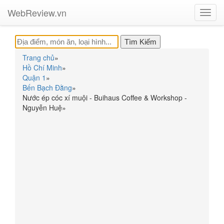
WebReview.vn
Toggl
navig
Trang chủ
»
Hồ Chí Minh
»
Quận 1
»
Bến Bạch Đằng
»
Nước ép cóc xí muội - Buihaus Coffee & Workshop -
Nguyễn Huệ
»