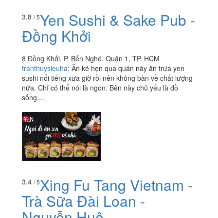
Yen Sushi & Sake Pub -
3.8
/ 5
Đồng Khởi
8 Đồng Khởi, P. Bến Nghé, Quận 1, TP. HCM
tranthuysieuha
:
Ăn ké hẹn qua quán này ăn trưa yen
sushi nổi tiếng xưa giờ rồi nên không bàn về chất lượng
nữa. Chỉ có thể nói là ngon. Bên này chủ yếu là đồ
sống....
Xing Fu Tang Vietnam -
3.4
/ 5
Trà Sữa Đài Loan -
Nguyễn Huệ