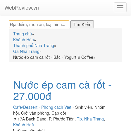
WebReview.vn
Toggl
navig
Trang chủ
»
Khánh Hòa
»
Thành phố Nha Trang
»
Ga Nha Trang
»
Nước ép cam cà rốt - Bắc - Yogurt & Coffee
»
Nước ép cam cà rốt -
27.000đ
Café/Dessert
-
Phòng cách Việt
-
Sinh viên
,
Nhóm
hội
,
Giới văn phòng
,
Cặp đôi
17A Bạch Đằng, P. Phước Tiến,
Tp. Nha Trang
,
Khánh Hoà
Đang cập nhật