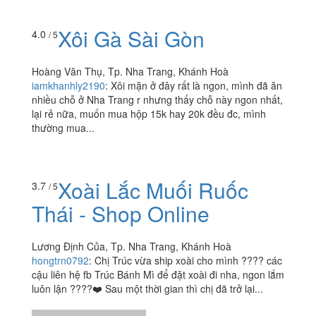
itzmyfood
:
???? Vô tình đi ngang qua đường Bà Triệu ,
thấy có chỗ bán xôi nên mình ghé vô . Tính ăn thử xôi
mặn nhưng do hết xôi nên mình ăn bèo hỏi luôn ,...
Xôi Gà Sài Gòn
4.0
/ 5
Hoàng Văn Thụ, Tp. Nha Trang, Khánh Hoà
iamkhanhly2190
:
Xôi mặn ở đây rất là ngon, mình đã ăn
nhiều chỗ ở Nha Trang r nhưng thấy chỗ này ngon nhất,
lại rẻ nữa, muốn mua hộp 15k hay 20k đều đc, mình
thường mua...
Xoài Lắc Muối Ruốc
3.7
/ 5
Thái - Shop Online
Lương Định Của, Tp. Nha Trang, Khánh Hoà