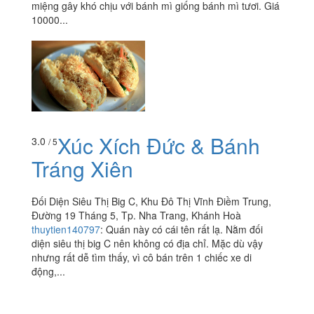
miệng gây khó chịu với bánh mì giống bánh mì tươi. Giá
10000...
Xúc Xích Đức & Bánh
3.0
/ 5
Tráng Xiên
Đối Diện Siêu Thị Big C, Khu Đô Thị Vĩnh Điềm Trung,
Đường 19 Tháng 5, Tp. Nha Trang, Khánh Hoà
thuytien140797
:
Quán này có cái tên rất lạ. Nằm đối
diện siêu thị big C nên không có địa chỉ. Mặc dù vậy
nhưng rất dễ tìm thấy, vì cô bán trên 1 chiếc xe di
động,...