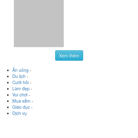
hongtrn0792
:
Chị Trúc vừa ship xoài cho mình ???? các
cậu liên hệ fb Trúc Bánh Mì để đặt xoài đi nha, ngon lắm
luôn lận ????❤️ Sau một thời gian thì chị đã trở lại...
Xem thêm
Ăn uống
-
Du lịch
-
Cưới hỏi
-
Làm đẹp
-
Vui chơi
-
Mua sắm
-
Giáo dục
-
Dịch vụ