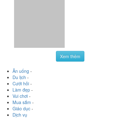
Xoài Lắc Muối Ruốc
Thái - Shop Online
Lương Định Của, Tp. Nha Trang, Khánh Hoà
hongtrn0792
:
Chị Trúc vừa ship xoài cho mình ???? các
cậu liên hệ fb Trúc Bánh Mì để đặt xoài đi nha, ngon lắm
luôn lận ????❤️ Sau một thời gian thì chị đã trở lại...
Xem thêm
Ăn uống
-
Du lịch
-
Cưới hỏi
-
Làm đẹp
-
Vui chơi
-
Mua sắm
-
Giáo dục
-
Dịch vụ