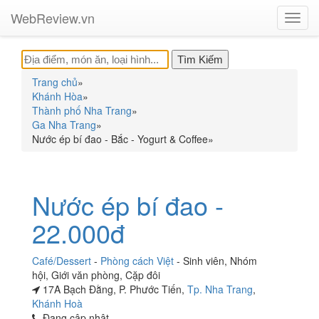
WebReview.vn
Toggl
navig
Trang chủ
»
Khánh Hòa
»
Thành phố Nha Trang
»
Ga Nha Trang
»
Nước ép bí đao - Bắc - Yogurt & Coffee
»
Nước ép bí đao -
22.000đ
Café/Dessert
-
Phòng cách Việt
-
Sinh viên
,
Nhóm
hội
,
Giới văn phòng
,
Cặp đôi
17A Bạch Đằng, P. Phước Tiến,
Tp. Nha Trang
,
Khánh Hoà
Đang cập nhật