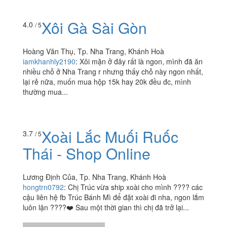
Xôi Mặn & Bánh Hỏi
3.5
/ 5
Thịt Nướng
1 Bà Triệu, Tp. Nha Trang, Khánh Hoà
itzmyfood
:
???? Vô tình đi ngang qua đường Bà Triệu ,
thấy có chỗ bán xôi nên mình ghé vô . Tính ăn thử xôi
mặn nhưng do hết xôi nên mình ăn bèo hỏi luôn ,...
Xôi Gà Sài Gòn
4.0
/ 5
Hoàng Văn Thụ, Tp. Nha Trang, Khánh Hoà
iamkhanhly2190
:
Xôi mặn ở đây rất là ngon, mình đã ăn
nhiều chỗ ở Nha Trang r nhưng thấy chỗ này ngon nhất,
lại rẻ nữa, muốn mua hộp 15k hay 20k đều đc, mình
thường mua...
3.7
/ 5