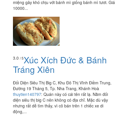
miệng gây khó chịu với bánh mì giống bánh mì tươi. Giá
10000...
Xúc Xích Đức & Bánh
3.0
/ 5
Tráng Xiên
Đối Diện Siêu Thị Big C, Khu Đô Thị Vĩnh Điềm Trung,
Đường 19 Tháng 5, Tp. Nha Trang, Khánh Hoà
thuytien140797
:
Quán này có cái tên rất lạ. Nằm đối
diện siêu thị big C nên không có địa chỉ. Mặc dù vậy
nhưng rất dễ tìm thấy, vì cô bán trên 1 chiếc xe di
động,...